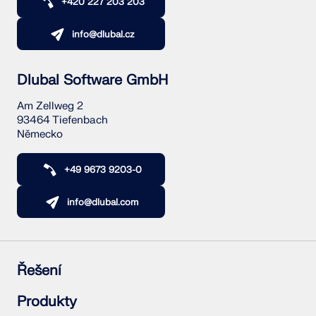
+420 227 203 203
VÍCE INFORMACÍ
info@dlubal.cz
Dlubal Software GmbH
Am Zellweg 2
93464 Tiefenbach
Německo
+49 9673 9203-0
info@dlubal.com
Nástroj Geo-zóny
Online služba Dlubal poskytuje mapy oblastí pro
Řešení
rychlé stanovení sněhových zatížení, rychlostí větru
a seizmických údajů.
Železobetonové konstrukce
Produkty
Ocelové konstrukce