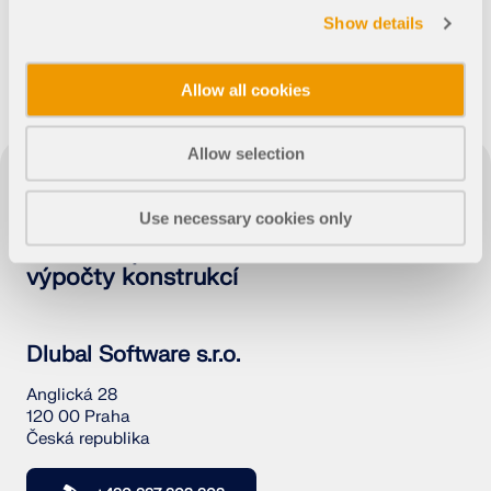
Dokumentace API
Show details
Index
Allow all cookies
Začínáme
Aplikace
Allow selection
Objekty modelu
Předplatné a ceny
Use necessary cookies only
Příklady
Software pro navrhování a statické
výpočty konstrukcí
MKP pro ocelové spoje
Dlubal Software s.r.o.
Navrhujte a analyzujte ocelové spoje pomocí
Anglická 28
CBFEM, v souladu s EN 1993‑1‑8 a AISC 360, plně
120 00 Praha
integrované v programu RFEM 6 pro rychlejší a
Česká republika
přesnější konstrukční pracovní postupy.