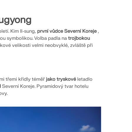
yugyong
etí. Kim II-sung,
první vůdce Severní Koreje
,
nou symbolikou. Volba padla na
trojbokou
kové velikosti velmi neobvyklé, zvláště při
i třemi křídly téměř
jako tryskové
letadlo
l
Severní Koreje. Pyramidový tvar hotelu
ovy.