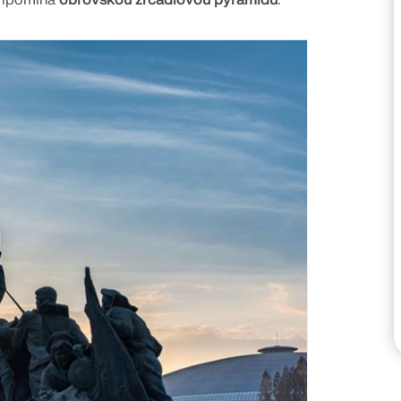
připomíná
obrovskou zrcadlovou pyramidu
.
KONTROLOVAT ZATÍŽEN