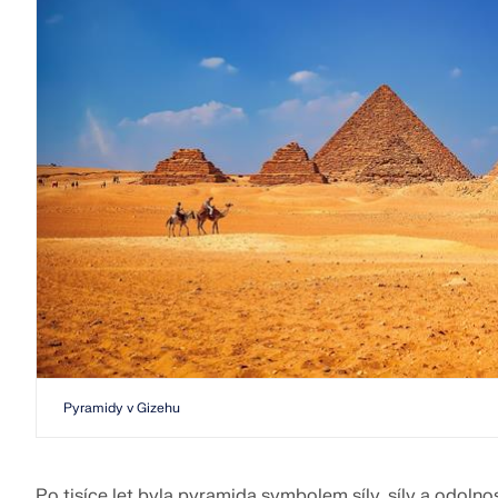
Pyramidy v Gizehu
Po tisíce let byla pyramida symbolem síly, síly a odol