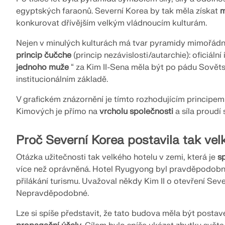
egyptských faraonů. Severní Korea by tak měla získat
m
konkurovat dřívějším velkým vládnoucím kulturám.
Nejen v minulých kulturách má tvar pyramidy mimořádn
princip čučche
(princip nezávislosti/autarchie): oficiáln
jednoho muže
“ za Kim II-Sena měla být po pádu Sově
institucionálním základě.
V grafickém znázornění je tímto rozhodujícím principe
Kimových je přímo na
vrcholu společnosti
a síla proudí 
Proč Severní Korea postavila tak vel
Otázka užitečnosti tak velkého hotelu v zemi, která je
s
více než oprávněná. Hotel Ryugyong byl pravděpodob
přilákání turismu. Uvažoval někdy Kim II o otevření S
Nepravděpodobné.
Lze si spíše představit, že tato budova měla být posta