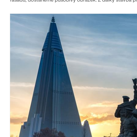
fasádu, dostaneme působivý obrázek: Z dálky stavba 
VÍCE INFORMACÍ
Starší produkty