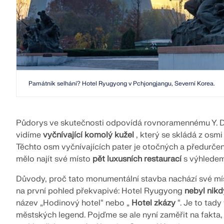
Památník selhání? Hotel Ryugyong v Pchjongjangu, Severní Korea.
Půdorys ve skutečnosti odpovídá rovnoramennému Y. Dal
vidíme
vyčnívající komolý kužel
, který se skládá z osmi
Těchto osm vyčnívajících pater je otočných a předurčen
mělo najít své místo
pět luxusních restaurací
s výhledem
Důvody, proč tato monumentální stavba nachází své mís
na první pohled překvapivé: Hotel Ryugyong
nebyl nik
název „Hodinový hotel“ nebo „
Hotel zkázy
“. Je to tady
městských legend. Pojďme se ale nyní zaměřit na fakta, 