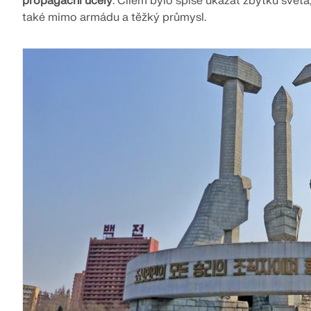
propagační účely
. Cílem bylo spíše ukázat zbytku světa
také mimo armádu a těžký průmysl.