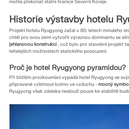
mohla překonat státní hranice Severní Koreje.
Historie výstavby hotelu R
Projekt hotelu Ryugyong začal v 80. letech minulého stol
chtěl pro svou zemi vytvořit výraznou dominantu se sil
jehlanovou konstrukci
, což bylo pro stavební projekt ta
tehdejších možnostech statického posouzení.
Proč je hotel Ryugyong pyramidou?
Při bližším prozkoumání vypadá hotel Ryugyong se svým
připravené vzlétnout kolmo ve vzduchu -
mocný symbo
Ryugyong však zdaleka neslouží pouze ke stabilitě bud