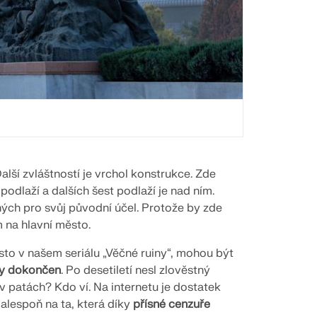
ší zvláštností je vrchol konstrukce. Zde
 podlaží a dalších šest podlaží je nad ním.
ých pro svůj původní účel. Protože by zde
 na hlavní město.
to v našem seriálu „Věčné ruiny“, mohou být
dy dokončen
. Po desetiletí nesl zlověstný
 v patách? Kdo ví. Na internetu je dostatek
alespoň na ta, která díky
přísné cenzuře