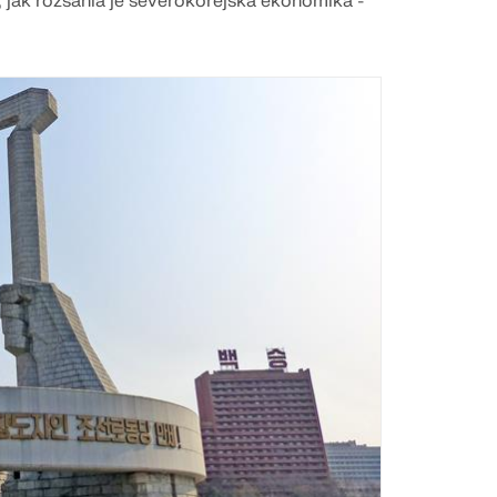
, jak rozsáhlá je severokorejská ekonomika -