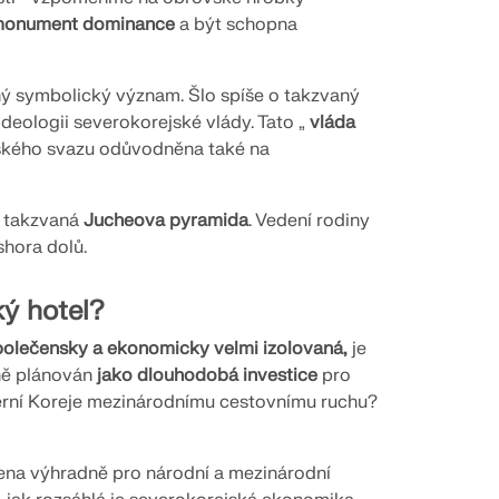
onument dominance
a být schopna
ý symbolický význam. Šlo spíše o takzvaný
í ideologii severokorejské vlády. Tato „
vláda
tského svazu odůvodněna také na
m takzvaná
Jucheova pyramida
. Vedení rodiny
shora dolů.
ký hotel?
polečensky a ekonomicky velmi izolovaná,
je
ně plánován
jako dlouhodobá investice
pro
everní Koreje mezinárodnímu cestovnímu ruchu?
vena výhradně pro národní a mezinárodní