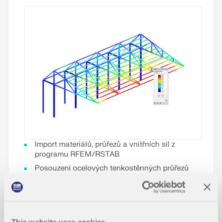
Import materiálů, průřezů a vnitřních sil z
programu RFEM/RSTAB
Posouzení ocelových tenkostěnných průřezů
podle EN 1993-1-1:2005 a EN 1993-1-5:2006
Automatická klasifikace průřezů podle EN 1993-
1-1:2005 + AC: 2009, čl. 5.5.2 a EN 1993-1-
5:2006, čl. 4.4 (průřezy třídy 4), s možností
určení účinných šířek podle přílohy E pro napětí
This website uses cookies