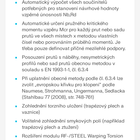
Automatický výpočet všech součinitelů
potřebných pro stanovení návrhové hodnoty
vzpěrné únosnosti Nb,Rd
Automatické určení pružného kritického
momentu vzpěru Mcr pro každý prut nebo sadu
prutů ve všech místech x metodou vlastních
čísel nebo porovnáním průběhů momentů. Je
třeba pouze definovat příčné mezilehlé podpory.
Posouzení prutů s náběhy, nesymetrických
profilů nebo sad prutů obecnou metodou v
souladu s EN 1993-1-1, čl. 6.3.4
Při uplatnění obecné metody podle čl. 6.3.4 lze
zvolit „evropskou křivku pro klopení“ podle
Naumese, Strohmanna, Ungermanna, Sedlacka
(Stahlbau 77 (2008), str. 748-761)
Zohlednění torzního uložení (trapézový plech a
vaznice)
Volitelné zohlednění smykových polí (například
trapézový plech a ztužení)
Rozšíření modulu RF-/STEEL Warping Torsion