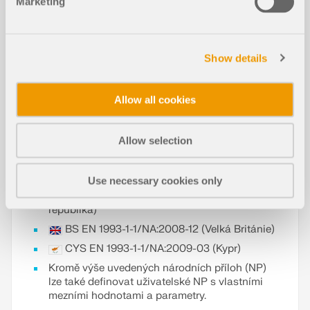
Marketing
NEN EN 1993-1-1/NA:2011-12 (Nizozemsko)
NS EN 1993-1-1/NA:2008-02 (Norsko)
PN EN 1993-1-1/NA:2006-06 (Polsko)
Show details
NP EN 1993-1-1/NA:2010-03 (Portugalsko)
SR EN 1993-1-1/NB:2008-04 (Rumunsko)
SS EN 1993-1-1/NA:2011-04 (Švédsko)
Allow all cookies
SS EN 1993-1-1/NA:2010 (Singapur)
STN EN 1993-1-1/NA:2007-12 (Slovensko)
Allow selection
SIST EN 1993-1-1/A101:2006-03 (Slovinsko)
UNE EN 1993-1-1/NA:2013-02 (Španělsko)
Use necessary cookies only
ČSN EN 1993-1-1/NA:2007-05 (Česká
republika)
BS EN 1993-1-1/NA:2008-12 (Velká Británie)
CYS EN 1993-1-1/NA:2009-03 (Kypr)
Kromě výše uvedených národních příloh (NP)
lze také definovat uživatelské NP s vlastními
mezními hodnotami a parametry.