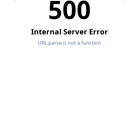
Dokumentace API
Index
Začínáme
Aplikace
Objekty modelu
Předplatné a ceny
Příklady
MKP pro ocelové spoje
Navrhujte a analyzujte ocelové spoje pomocí
CBFEM, v souladu s EN 1993‑1‑8 a AISC 360, plně
integrované v programu RFEM 6 pro rychlejší a
přesnější konstrukční pracovní postupy.