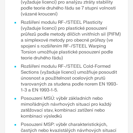
(vyžaduje licenci) pro analýzu ztráty stability
podle teorie druhého řádu se 7 stupni volnosti
(vázané kroucení)
Rozšíření modulu RF-/STEEL Plasticity
(vyžaduje licenci) pro plastické posouzení
průřezů podle metody dílčích vnitřních sil (PIFM)
a simplexové metody pro obecné průřezy (ve
spojení s rozšířením RF-/STEEL Warping
Torsion umožňuje plastické posouzení podle
teorie druhého řádu)
Rozšíření modulu RF-/STEEL Cold-Formed
Sections (vyžaduje licenci) umožňuje posoudit
únosnost a použitelnost ocelových prutů
tvarovaných za studena podle norem EN 1993-
1-3 a EN 1993-1-5.
Posouzení MSÚ: výběr základních nebo
mimořádných návrhových situací pro každý
zatěžovací stav, kombinaci zatížení nebo
kombinaci výsledků
Posouzení MSP: výběr charakteristických,
častých nebo kvazistálých návrhových situací