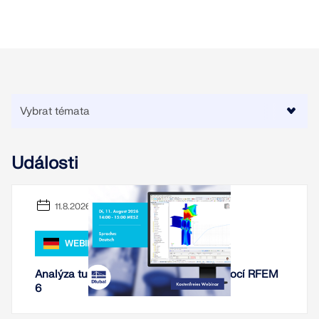
KONTROLOVAT ZATÍŽENÍ ZÓN
Události
11.8.2026
Starší produkty
WEBINÁŘ
Analýza tuhosti ocelových spojení pomocí RFEM
6