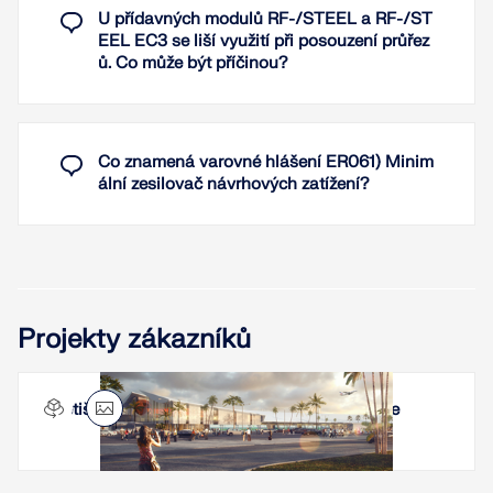
výpočtech. V modulu RF-/STEEL EC3 lze přiřadit
U přídavných modulů RF-/STEEL a RF-/ST
jednotlivé zatěžovací stavy, kombinace zatížení a
EEL EC3 se liší využití při posouzení průřez
kombinace výsledků různým návrhovým situacím.
ů. Co může být příčinou?
Odpovídající mezní hodnoty jsou přednastaveny v
národní příloze, avšak mohou být kdykoliv
upraveny. Modul umožňuje definovat vztažné délky
a nadvýšení a zohlednit je při posouzení.
Co znamená varovné hlášení ER061) Minim
ální zesilovač návrhových zatížení?
Přečíst si více
Projekty zákazníků
Letiště Aimého Césaira na Martiniku, Francie