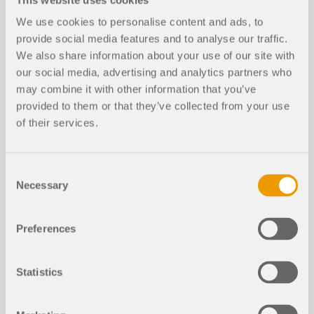
pod fy
We use cookies to personalise content and ads, to
Integrace parametrů podle následujících
provide social media features and to analyse our traffic.
národních příloh:
We also share information about your use of our site with
DIN EN 1993-1-1/NA:2015-08 (Německo)
our social media, advertising and analytics partners who
ÖNORM B 1993-1-1:2007-02 (Rakousko)
may combine it with other information that you’ve
NBN EN 1993-1-1/ANB:2010-12 (Belgie)
provided to them or that they’ve collected from your use
of their services.
BDS EN 1993-1-1/NA:2008 (Bulharsko)
DS/EN 1993-1-1 DK NA:2015 (Dánsko)
SFS EN 1993-1-1/NA:2005 (Finsko)
Consent
NF EN 1993-1-1/NA:2007-05 (Francie)
Necessary
Selection
ELOT EN 1993-1-1 (Řecko)
UNI EN 1993-1-1/NA:2008 (Itálie)
Preferences
LST EN 1993-1-1/NA:2009-04 (Litva)
LU EN 1993-1-1: 2005/AN-LU:2011
Statistics
(Lucembursko)
MS EN 1993-1-1/NA:2010 (Malajsie)