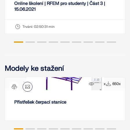
Online školení | RFEM pro studenty | Část 3 |
15.06.2021
Trvání:
02:50:31 min
Modely ke stažení
5232x
650x
Přístřešek čerpací stanice