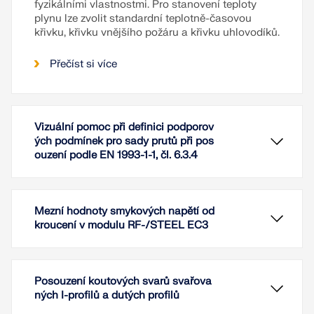
fyzikálními vlastnostmi. Pro stanovení teploty
plynu lze zvolit standardní teplotně-časovou
křivku, křivku vnějšího požáru a křivku uhlovodíků.
Přečíst si více
Vizuální pomoc při definici podporov
ých podmínek pro sady prutů při pos
ouzení podle EN 1993-1-1, čl. 6.3.4
Mezní hodnoty smykových napětí od
kroucení v modulu RF-/STEEL EC3
Posouzení koutových svarů svařova
ných I-profilů a dutých profilů