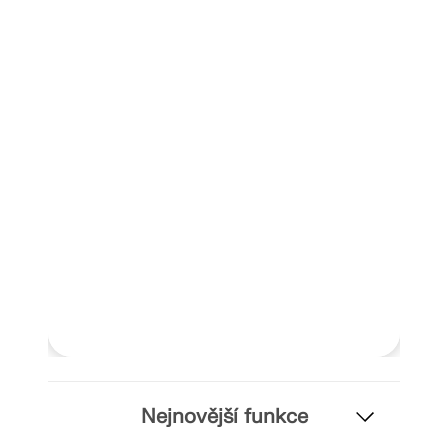
VÍCE INFORMACÍ
Nástroj Geo-zóny
Online služba Dlubal poskytuje mapy oblastí pro
rychlé stanovení sněhových zatížení, rychlostí větru
Nejnovější funkce
a seizmických údajů.