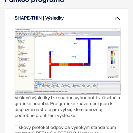
čtvercového nebo kruhového dutého průřezu.
Kromě toho lze v addonu Posouzení ocelových
konstrukcí provést posouzení podle AISC 341-22
SHAPE-THIN | Výsledky
[1].
Přečíst si více
Veškeré výsledky lze snadno vyhodnotit v číselné a
grafické podobě. Pro grafické znázornění jsou k
dispozici nástroje pro výběr, které umožňují
podrobné prohlížení výsledků.
Tiskový protokol odpovídá vysokým standardům