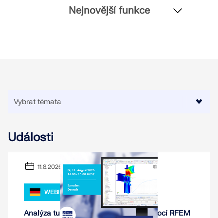
Nejnovější funkce
Události
11.8.2026
Starší produkty
WEBINÁŘ
Analýza tuhosti ocelových spojení pomocí RFEM