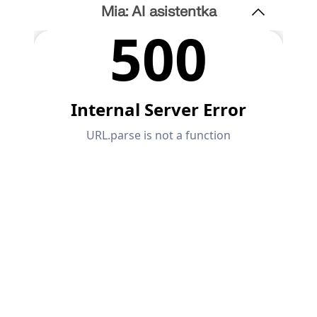
Mia: AI asistentka
Předplatné a ceny
Příklady
MKP pro ocelové spoje
Navrhujte a analyzujte ocelové spoje pomocí CBFEM, v so
360, plně integrované v programu RFEM 6 pro rychlejší a p
pracovní postupy.
VÍCE INFORMACÍ