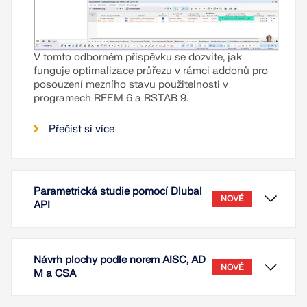
V tomto odborném příspěvku se dozvíte, jak
funguje optimalizace průřezu v rámci addonů pro
posouzení mezního stavu použitelnosti v
programech RFEM 6 a RSTAB 9.
Přečíst si více
Parametrická studie pomocí Dlubal
NOVÉ
API
Návrh plochy podle norem AISC, AD
NOVÉ
M a CSA