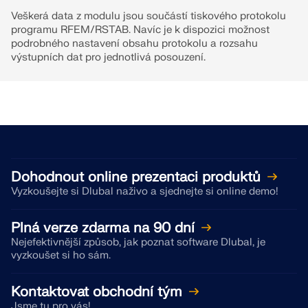
Veškerá data z modulu jsou součástí tiskového protokolu
programu RFEM/RSTAB. Navíc je k dispozici možnost
podrobného nastavení obsahu protokolu a rozsahu
výstupních dat pro jednotlivá posouzení.
Dohodnout online prezentaci produktů
Vyzkoušejte si Dlubal naživo a sjednejte si online demo!
Plná verze zdarma na 90 dní
Nejefektivnější způsob, jak poznat software Dlubal, je
vyzkoušet si ho sám.
Kontaktovat obchodní tým
Jsme tu pro vás!