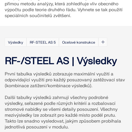
přímou metodu analýzy, která zohledňuje vliv obecného
KONTROLOVAT ZATÍŽENÍ ZÓN
výpočtu podle teorie druhého řádu. Vyhnete se tak použití
speciálních součinitelů zvětšení.
Výsledky
RF-STEEL AS 5
Ocelové konstrukce
RF-/STEEL AS | Výsledky
První tabulka výsledků zobrazuje maximální využití a
odpovídající využití pro každý posuzovaný zatěžovací stav
(kombinace zatížení/kombinace výsledků).
Starší produkty
Další tabulky výsledků zahrnují všechny podrobné
výsledky, seřazené podle různých kritérií a rozbalovací
stromové nabídky se všemi detaily posouzení. Všechny
mezivýsledky lze zobrazit pro každé místo podél prutu.
Takto lze snadno vysledovat, jakým způsobem probíhala
jednotlivá posouzení v modulu.