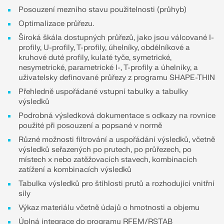
Dokumentace API
Posouzení mezního stavu použitelnosti (průhyb)
Optimalizace průřezu.
Index
Široká škála dostupných průřezů, jako jsou válcované I-
Začínáme
profily, U-profily, T-profily, úhelníky, obdélníkové a
kruhové duté profily, kulaté tyče, symetrické,
Aplikace
nesymetrické, parametrické I-, T-profily a úhelníky, a
Objekty modelu
uživatelsky definované průřezy z programu SHAPE-THIN
Přehledně uspořádané vstupní tabulky a tabulky
Předplatné a ceny
výsledků
Příklady
Podrobná výsledková dokumentace s odkazy na rovnice
použité při posouzení a popsané v normě
Různé možnosti filtrování a uspořádání výsledků, včetně
výsledků seřazených po prutech, po průřezech, po
MKP pro ocelové spoje
místech x nebo zatěžovacích stavech, kombinacích
zatížení a kombinacích výsledků
Navrhujte a analyzujte ocelové spoje pomocí
Tabulka výsledků pro štíhlosti prutů a rozhodující vnitřní
CBFEM, v souladu s EN 1993‑1‑8 a AISC 360, plně
síly
integrované v programu RFEM 6 pro rychlejší a
přesnější konstrukční pracovní postupy.
Výkaz materiálu včetně údajů o hmotnosti a objemu
Úplná integrace do programu RFEM/RSTAB