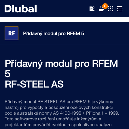
0
}
Přídavný modul pro RFEM 5
Řešení
Produkty
Přídavný modul pro RFEM
Odvětví
5
Podpora
Oblasti použití
RF-STEEL AS
RFEM 6
Novinky
Normy
Podpora
Jediný program pro statické výpočty, který
Přídavný modul RF‑STEEL AS pro RFEM 5 je výkonný
potřebujete
nástroj pro výpočty a posouzení ocelových konstrukcí
Zdroje
Online služby
Školení
Novinky
podle australské normy AS 4100‑1998 + Příloha 1 – 1999.
Toto softwarové rozšíření umožňuje inženýrům a
Více informací
Vzdělávání
projektantům provádět rychlou a spolehlivou analýzu
Servis
Školení
Stáhnout plnou verzi