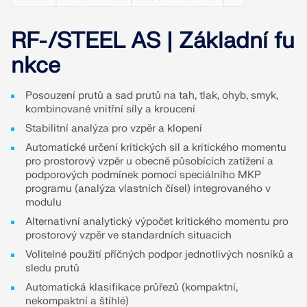
pro statické výpočty a posuňte svou kariéru na
ZÍSKEJTE PODPORU
ZÍSKAT BEZPLATNOU LICENCI
novou úroveň.
SPOJTE SE S PODPOROU
RF-/STEEL AS | Základní fu
RWIND 3
PROHLÉDNĚTE SI AKTUÁLNÍ NABÍDKY PRÁCE
nkce
CFD software pro digitální větrné tunely
Posouzení prutů a sad prutů na tah, tlak, ohyb, smyk,
kombinované vnitřní síly a kroucení
Více informací
Stabilitní analýza pro vzpěr a klopení
Automatické určení kritických sil a kritického momentu
pro prostorový vzpěr u obecně působících zatížení a
podporových podmínek pomocí speciálního MKP
Dlubal API
programu (analýza vlastních čísel) integrovaného v
modulu
Alternativní analytický výpočet kritického momentu pro
Vaše brána do parametrického modelování a
prostorový vzpěr ve standardních situacích
automatizace
Volitelné použití příčných podpor jednotlivých nosníků a
sledu prutů
Objevte API
Automatická klasifikace průřezů (kompaktní,
nekompaktní a štíhlé)