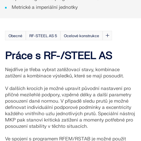
VÍCE INFORMACÍ
Metrické a imperiální jednotky
Obecné
RF-STEEL AS 5
Ocelové konstrukce
Práce s RF-/STEEL AS
Nejdříve je třeba vybrat zatěžovací stavy, kombinace
zatížení a kombinace výsledků, které se mají posoudit.
V dalších krocích je možné upravit původní nastavení pro
příčné mezilehlé podpory, vzpěrné délky a další parametry
posouzení dané normou. V případě sledu prutů je možné
Nástroj Geo-zóny
definovat individuální podporové podmínky a excentricity
každého vnitřního uzlu jednotlivých prutů. Speciální nástroj
Online služba Dlubal poskytuje mapy oblastí pro
MKP pak stanoví kritická zatížení a momenty potřebné pro
rychlé stanovení sněhových zatížení, rychlostí větru
posouzení stability v těchto situacích.
a seizmických údajů.
Ve spojení s programem RFEM/RSTAB je možné použít