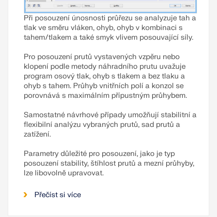
Při posouzení únosnosti průřezu se analyzuje tah a
tlak ve směru vláken, ohyb, ohyb v kombinaci s
tahem/tlakem a také smyk vlivem posouvající síly.
Pro posouzení prutů vystavených vzpěru nebo
klopení podle metody náhradního prutu uvažuje
program osový tlak, ohyb s tlakem a bez tlaku a
ohyb s tahem. Průhyb vnitřních polí a konzol se
porovnává s maximálním přípustným průhybem.
Samostatné návrhové případy umožňují stabilitní a
flexibilní analýzu vybraných prutů, sad prutů a
zatížení.
Parametry důležité pro posouzení, jako je typ
posouzení stability, štíhlost prutů a mezní průhyby,
lze libovolně upravovat.
Přečíst si více