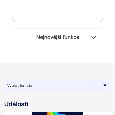
VÍCE INFORMACÍ
Nejnovější funkce
Nástroj Geo-zóny
Online služba Dlubal poskytuje mapy oblastí pro
rychlé stanovení sněhových zatížení, rychlostí větru
Události
a seizmických údajů.