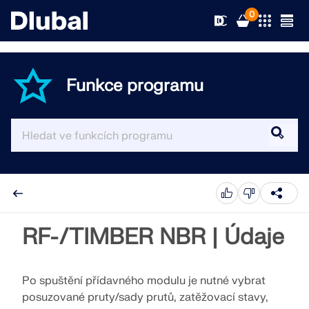
0
Funkce programu
Řešení
Produkty
Odvětví
Podpora
Oblasti použití
RFEM 6
Novinky
Normy
Podpora
RF-/TIMBER NBR | Údaje
Jediný program pro statické výpočty, který
potřebujete
Zdroje
Online služby
Školení
Novinky
Po spuštění přídavného modulu je nutné vybrat
Více informací
posuzované pruty/sady prutů, zatěžovací stavy,
Vzdělávání
Servis
Školení
Stáhnout plnou verzi