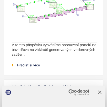
V tomto příspěvku vysvětlíme posouzení panelů na
bázi dřeva na základě generovaných vodorovných
zatížení.
Přečíst si více
Výpočet stěn z dřevěných panelů | 1.
Stanovení únosnosti a tuhosti