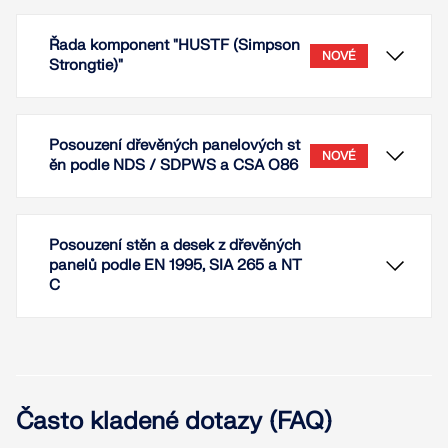
Řada komponent "HUSTF (Simpson
NOVÉ
Strongtie)"
Posouzení dřevěných panelových st
NOVÉ
ěn podle NDS / SDPWS a CSA O86
Posouzení stěn a desek z dřevěných
panelů podle EN 1995, SIA 265 a NT
C
V addonu Komponenty máte k dispozici mimo jiné
trámové botky typu HUSTF od výrobce Simpson
Často kladené dotazy (FAQ)
Strongtie. Tato řada komponent odpovídá americké
normě ICC-ES.