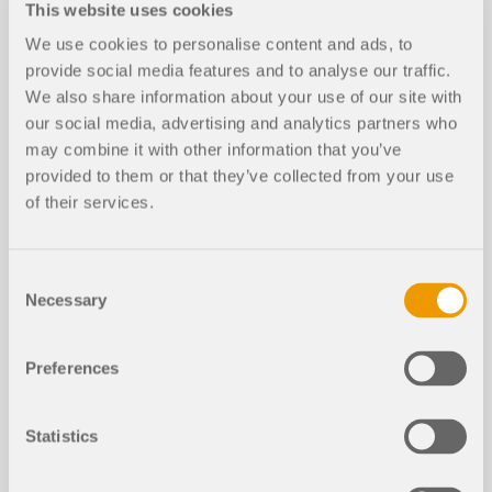
This website uses cookies
Optimalizace průřezu v mezním stav
NOVÉ
u použitelnosti
We use cookies to personalise content and ads, to
provide social media features and to analyse our traffic.
We also share information about your use of our site with
our social media, advertising and analytics partners who
Návrhová podpora pro posouzení dř
evěných konstrukcí – Použitelnost, tl
may combine it with other information that you’ve
NOVÉ
ak kolmo k vláknům a redukce smyk
provided to them or that they’ve collected from your use
ové síly
of their services.
K vyztužení dřevěných konstrukcí se obvykle
používají panely na bázi dřeva. Pruty se přitom
Consent
spojují s deskovými prvky (dřevotřískové desky,
Necessary
OSB desky). V několika článcích popíšeme základy
Selection
těchto konstrukčních řešení a také jejich výpočet v
Screenshoty
programu RFEM. V našem prvním článku se
budeme zabývat základním stanovením tuhostí a
Preferences
V tomto odborném příspěvku se dozvíte, jak
dále výpočtem.
funguje optimalizace průřezu v rámci addonů pro
1.1 Základní údaje
posouzení mezního stavu použitelnosti v
Statistics
Přečíst si více
programech RFEM 6 a RSTAB 9.