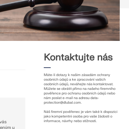
Více informací
Objevte API
ubal
ovému výrobci softwaru pro
svou kariéru na novou úroveň.
koli ji potřebujete. Využijte
níky
 FUNKCE
mělé inteligence, e-mailovou
Dokumentace API
prémiové služby pro uživatele
jsou vám k dispozici, aby vám
ědi
ickou analýzu pro
Index
ouzením a technickými výzvami
ÁLNÍ NABÍDKY PRÁCE
Začínáme
asté otázky týkající se
Aplikace
nebo filtrujte stovky často
Objekty modelu
ě již těží z Dlubal Software.
svůj problém během chvilky.
Předplatné a ceny
p, školení a odbornou podporu
Kontaktujte nás
) vám poskytuje flexibilní
Příklady
OU
atickou analýzu založený na
stupem ke kompletnímu
Máte-li dotazy k našim zásadám ochrany
CENCI
osobních údajů a ke zpracování vašich
osobních údajů, neváhejte nás kontaktovat.
Můžete se obrátit přímo na našeho firemního
pověřence pro ochranu osobních údajů nebo
nám poslat e-mail na adresu
data-
je mapy oblastí pro rychlé
protection@dlubal.com
.
, rychlostí větru a seizmických
Náš firemní pověřenec je vám také k dispozici
jako kompetentní osoba pro vaše žádosti o
informace, návrhy nebo stížnosti.
 vás
ženým u