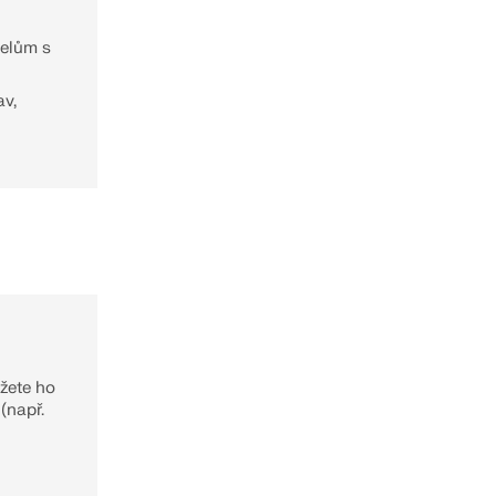
telům s
av,
žete ho
(např.