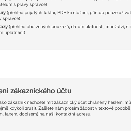
atelům s právy správce)
ury
(přehled přijatých faktur, PDF ke stažení, přístup pouze uživa
y správce)
kazy
(přehled obdržených poukazů, datum platnosti, množství, st
m uplatnění)
ení zákaznického účtu
ako zákazník nechcete mít zákaznický účet chráněný heslem, mů
jmě kdykoli zrušit. Zašlete nám prosím žádost v textové podobě 
m, faxem, dopisem) na naši kontaktní adresu.