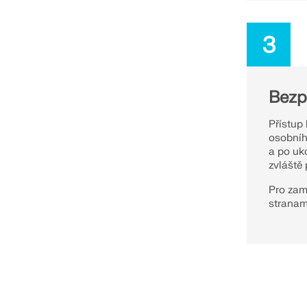
3
Bezp
Přístup
osobníh
a po uk
zvláště 
Pro zam
stranam