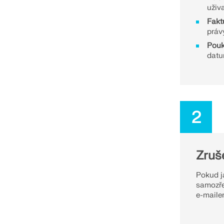
uživ
Fakt
práv
Pou
datu
2
Zruš
Pokud j
samozře
e-maile