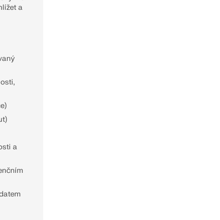
lížet a
Í ZÓN
ovaný
osti,
ce)
ut)
sti a
cenčním
 datem