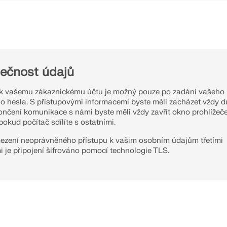
ečnost údajů
 k vašemu zákaznickému účtu je možný pouze po zadání vašeho
o hesla. S přístupovými informacemi byste měli zacházet vždy 
ončení komunikace s námi byste měli vždy zavřít okno prohlížeče
pokud počítač sdílíte s ostatními.
ezení neoprávněného přístupu k vašim osobním údajům třetími
i je připojení šifrováno pomocí technologie TLS.