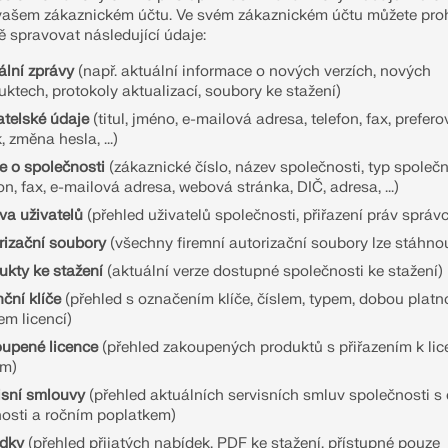
vašem zákaznickém účtu. Ve svém zákaznickém účtu můžete proh
KONTROLOVAT ZATÍŽEN
ě spravovat následující údaje:
ální zprávy
(např. aktuální informace o nových verzích, nových
uktech, protokoly aktualizací, soubory ke stažení)
atelské údaje
(titul, jméno, e-mailová adresa, telefon, fax, prefer
, změna hesla, ...)
e o společnosti
(zákaznické číslo, název společnosti, typ společn
on, fax, e-mailová adresa, webová stránka, DIČ, adresa, ...)
va uživatelů
(přehled uživatelů společnosti, přiřazení práv správ
rizační soubory
(všechny firemní autorizační soubory lze stáhno
ukty ke stažení
(aktuální verze dostupné společnosti ke stažení)
ční klíče
(přehled s označením klíče, číslem, typem, dobou platno
em licencí)
upené licence
(přehled zakoupených produktů s přiřazením k li
ům)
isní smlouvy
(přehled aktuálních servisních smluv společnosti s
nosti a ročním poplatkem)
dky
(přehled přijatých nabídek, PDF ke stažení, přístupné pouze