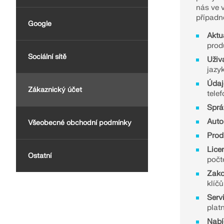
nás ve 
VÍCE INFORMACÍ
případn
Google
Aktu
prod
Starší produkty
Sociální sítě
Uživ
jazyk
Údaj
Zákaznický účet
telef
Sprá
Auto
Všeobecné obchodní podmínky
Prod
Licen
Ostatní
počt
Zako
klíč
Serv
plat
Nabí