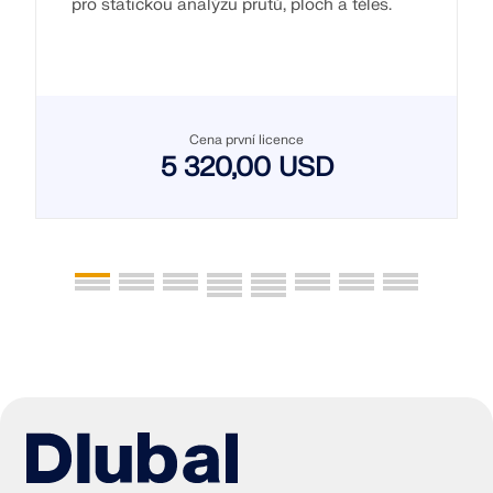
pro statickou analýzu prutů, ploch a těles.
Cena první licence
5 320,00 USD