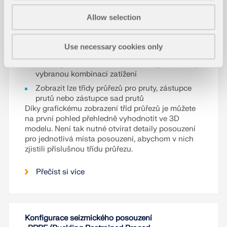
Allow selection
Volit lze mezi různými typy zobrazení
('Dvoubarevně', 'S diagramem', 'Bez diagramu',
'Průřez barevně')
Use necessary cookies only
Zobrazit lze třídy průřezů buď jako obálku pro
všechny kombinace zatížení, nebo jednotlivě pro
vybranou kombinaci zatížení
Zobrazit lze třídy průřezů pro pruty, zástupce
prutů nebo zástupce sad prutů
Díky grafickému zobrazení tříd průřezů je můžete
na první pohled přehledně vyhodnotit ve 3D
modelu. Není tak nutné otvírat detaily posouzení
pro jednotlivá místa posouzení, abychom v nich
zjistili příslušnou třídu průřezu.
Přečíst si více
Konfigurace seizmického posouzení