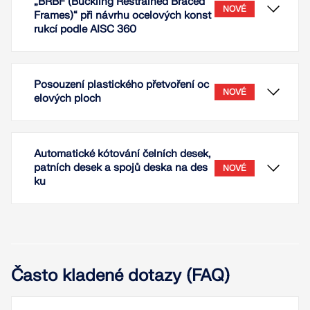
„BRBF (Buckling Restrained Braced
NOVÉ
Frames)“ při návrhu ocelových konst
rukcí podle AISC 360
Posouzení plastického přetvoření oc
NOVÉ
elových ploch
Automatické kótování čelních desek,
patních desek a spojů deska na des
NOVÉ
ku
U typu prutu 'Ztužidlo zajištěné proti vybočení
(Buckling-Restrained Brace)' je při návrhu
ocelových konstrukcí podle AISC 360 k dispozici
Často kladené dotazy (FAQ)
nastavení pro seizmické posouzení 'BRBF
S pomocí addonu Posouzení ocelových konstrukcí
(Buckling Restrained Braced Frames)'.
můžete provést posouzení plastického přetvoření
ploch. Mezní hodnota maximálního přípustného