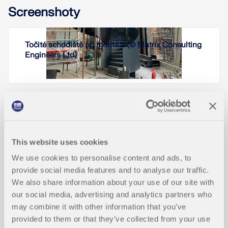
Screenshoty
ukazuje, jak lze pomocí definice globálních
parametrů a Dlubal API provádět automatizované
parametrické studie.
Točité schodiště při montáži (© Matrix Consulting
Navrhování povrchů lze provádět v doplňku pro
Přečíst si více
Engineers Ltd)
návrh ocelových konstrukcí a doplňku pro návrh
hliníkových konstrukcí.
Přečíst si více
Typ prvku "Buckling-Restrained Brace" (BRB) je
nyní k dispozici v programu RFEM. Vzpěru
zabraňující vybočení tvoří ocelové jádro (např.
plochá deska nebo křížový průřez) obklopené
Funkce programů
betonem vyplněným pouzdrem, obvykle
This website uses cookies
čtvercového nebo kruhového dutého průřezu.
We use cookies to personalise content and ads, to
Kromě toho lze v addonu Posouzení ocelových
provide social media features and to analyse our traffic.
konstrukcí provést posouzení podle AISC 341-22
Grafické zobrazení klasifikace průřez
NOVÉ
[1].
We also share information about your use of our site with
ů
our social media, advertising and analytics partners who
Přečíst si více
may combine it with other information that you’ve
provided to them or that they’ve collected from your use