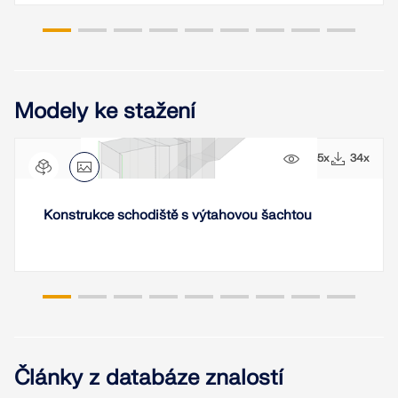
KONTROLOVAT ZATÍŽENÍ ZÓN
Modely ke stažení
645x
34x
Konstrukce schodiště s výtahovou šachtou
Starší produkty
Články z databáze znalostí