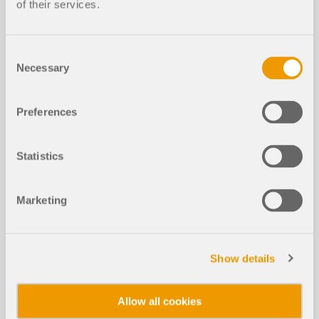
of their services.
Consent
Necessary
Selection
Preferences
Statistics
Třídu průřezu lze zobrazit jako grafickou výslednici.
Tuto funkci máte k dispozici pro všechny normy
pro návrh v addonech Posouzení ocelových
Marketing
konstrukcí a Posouzení hliníkových konstrukcí.
Klasifikace průřezů se provádí v rámci posouzení
ocelových, resp. hliníkových konstrukcí po místech
x a může se proto po délce prutu měnit. Navíc třída
Show details
průřezu závisí na působících vnitřních silách.
Díky různým možnostem zobrazení můžete grafické
Allow all cookies
výsledné zobrazení tříd průřezů uživatelsky
nastavovat: