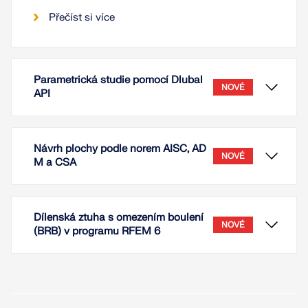
Přečíst si více
Parametrická studie pomocí Dlubal
NOVÉ
API
Návrh plochy podle norem AISC, AD
NOVÉ
M a CSA
Dílenská ztuha s omezením boulení
NOVÉ
(BRB) v programu RFEM 6
Tento odborný příspěvek na dvou příkladech