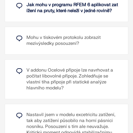
V případě konfigurace pro seizmické posouzení lze
Jak mohu v programu RFEM 6 aplikovat zat
plastického přetvoření může být upravena v
definovat vhodné konstrukční prvky typu
ížení na pruty, které neleží v jedné rovině?
Konfiguraci mezního stavu únosnosti. Posouzení
„Diagonála“, u nichž je nastaveno osové posouzení
se provádí pro materiálové modely s plastickým
BRB podle kapitoly F4 (čl. 5b) normy ANSI/AISC
chováním (např. Izotropní | Plastický
341-22.
(Plochy/Tělesa) a je k dispozici pro všechny normy.
V Add-On ocelové spoje lze automaticky kótovat
K vysvětlujícímu videu
čelní desky, patní desky i spoje deska na desku.
Mohu v tiskovém protokolu zobrazit
Přečíst si více
Automatické kótování lze aktivovat ve vysouvacím
mezivýsledky posouzení?
navigátoru vpravo. Vytvořené kótovací řetězce lze
Přečíst si více
mazat a přesouvat.
Přečíst si více
V addonu Ocelové přípoje lze navrhovat a
počítat libovolné přípoje. Zohledňuje se
vlastní tíha přípoje při statické analýze
hlavního modelu?
Nastavil jsem v modelu excetricitu zatížení,
tak aby zatížení působilo na horní pásnici
nosníku. Posouzení s tím ale neuvažuje.
Kritický moment odpovídá stabilizačnímu