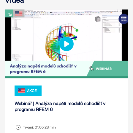
Videa
VÍCE INFORMACÍ
AKCE
Nástroj Geo-zóny
Webinář | Analýza napětí modelů schodišť v
programu RFEM 6
Online služba Dlubal poskytuje mapy oblastí pro
rychlé stanovení sněhových zatížení, rychlostí větru
a seizmických údajů.
Trvání:
01:05:28 min