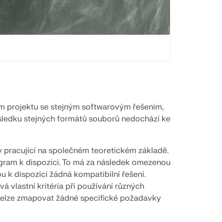
ím projektu se stejným softwarovým řešením,
sledku stejných formátů souborů nedochází ke
y pracující na společném teoretickém základě.
gram k dispozici. To má za následek omezenou
u k dispozici žádná kompatibilní řešení.
á vlastní kritéria při používání různých
nelze zmapovat žádné specifické požadavky