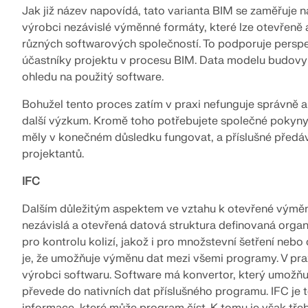
Jak již název napovídá, tato varianta BIM se zaměřuje na
výrobci nezávislé výměnné formáty, které lze otevřeně
různých softwarových společností. To podporuje perspek
účastníky projektu v procesu BIM. Data modelu budovy
ohledu na použitý software.
Bohužel tento proces zatím v praxi nefunguje správně 
další výzkum. Kromě toho potřebujete společné pokyny
měly v konečném důsledku fungovat, a příslušné předá
projektantů.
IFC
Dalším důležitým aspektem ve vztahu k otevřené výměně 
nezávislá a otevřená datová struktura definovaná organ
pro kontrolu kolizí, jakož i pro množstevní šetření ne
je, že umožňuje výměnu dat mezi všemi programy. V prax
výrobci softwaru. Software má konvertor, který umožňu
převede do nativních dat příslušného programu. IFC je 
informace, které může program číst. K tomu je však třeb