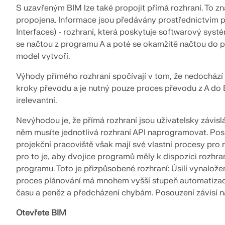
S uzavřeným BIM lze také propojit přímá rozhraní. To z
propojena. Informace jsou předávány prostřednictvím 
Interfaces) - rozhraní, která poskytuje softwarový syst
se načtou z programu A a poté se okamžitě načtou do p
model vytvoří.
Výhody přímého rozhraní spočívají v tom, že nedochází 
kroky převodu a je nutný pouze proces převodu z A do B.
irelevantní.
Nevýhodou je, že přímá rozhraní jsou uživatelsky závisl
něm musíte jednotlivá rozhraní API naprogramovat. Posk
projekční pracoviště však mají své vlastní procesy pro
pro to je, aby dvojice programů měly k dispozici rozhra
programu. Toto je přizpůsobené rozhraní: Úsilí vynaložen
proces plánování má mnohem vyšší stupeň automatizace
času a peněz a předcházení chybám. Posouzení závisí n
Otevřete BIM