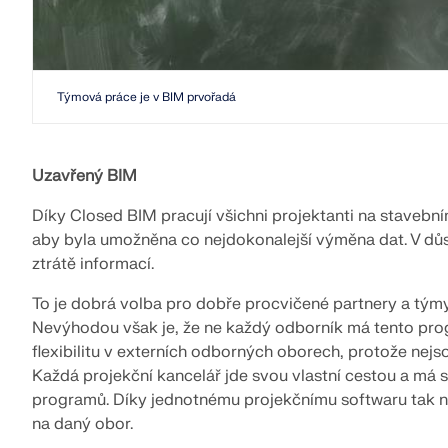
Týmová práce je v BIM prvořadá
Uzavřený BIM
Díky Closed BIM pracují všichni projektanti na stavebn
aby byla umožněna co nejdokonalejší výměna dat. V dů
ztrátě informací.
To je dobrá volba pro dobře procvičené partnery a tým
Nevýhodou však je, že ne každý odborník má tento pro
flexibilitu v externích odborných oborech, protože nejso
Každá projekční kancelář jde svou vlastní cestou a má sv
programů. Díky jednotnému projekčnímu softwaru tak 
na daný obor.