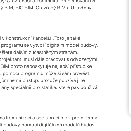
y: Otevřenost a kontinuita. Při plánování na
KONTROLOVAT ZATÍŽEN
lý BIM, BIG BIM, Otevřený BIM a Uzavřený
 v konstrukční kanceláři. Toto je také
programu se vytvoří digitální model budovy,
 zašlete dalším zúčastněným stranám.
 projektanti musí dále pracovat s odvozenými
 BIM proto neposkytuje nejlepší přístup ke
vu pomocí programu, může si sám provést
ajům nemá přístup, protože používá jiné
lány speciálně pro statika, které pak používá
 na komunikaci a spolupráci mezi projektanty
osti budovy pomocí digitálních modelů budov.