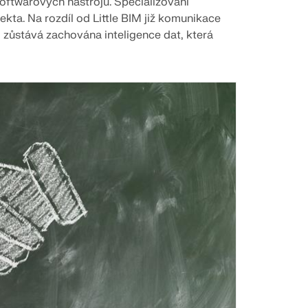
softwarových nástrojů. Specializovaní
kta. Na rozdíl od Little BIM již komunikace
zůstává zachována inteligence dat, která