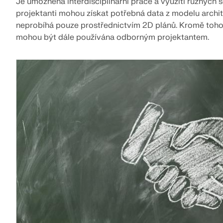
Je umožněna interdisciplinární práce a využití různých 
projektanti mohou získat potřebná data z modelu archite
neprobíhá pouze prostřednictvím 2D plánů. Kromě toho 
mohou být dále používána odborným projektantem.