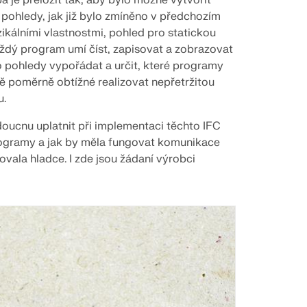
 pohledy, jak již bylo zmíněno v předchozím
ikálními vlastnostmi, pohled pro statickou
aždý program umí číst, zapisovat a zobrazovat
to pohledy vypořádat a určit, které programy
 poměrně obtížné realizovat nepřetržitou
u.
udoucnu uplatnit při implementaci těchto IFC
programy a jak by měla fungovat komunikace
ovala hladce. I zde jsou žádaní výrobci