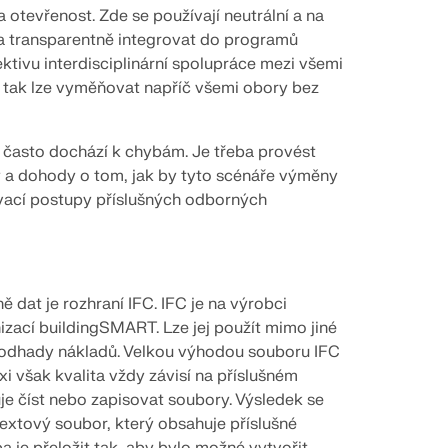
 otevřenost. Zde se používají neutrální a na
 a transparentně integrovat do programů
tivu interdisciplinární spolupráce mezi všemi
 tak lze vyměňovat napříč všemi obory bez
a často dochází k chybám. Je třeba provést
 a dohody o tom, jak by tyto scénáře výměny
vací postupy příslušných odborných
dat je rozhraní IFC. IFC je na výrobci
izací buildingSMART. Lze jej použít mimo jiné
bo odhady nákladů. Velkou výhodou souboru IFC
i však kvalita vždy závisí na příslušném
je číst nebo zapisovat soubory. Výsledek se
textový soubor, který obsahuje příslušné
a je přeložit tak, aby bylo možné vytvořit