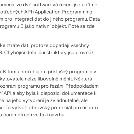
namená, že dvě softwarová řešení jsou přímo
potřebných API (Application Programming
ém pro integraci dat do jiného programu. Data
rogramu B jako nativní objekt. Poté se zde
ke ztrátě dat, protože odpadají všechny
 Chybějící definiční struktury jsou rovněž
á. K tomu potřebujete příslušný program a v
ytovatele nelze libovolně měnit. Některá
 rozhraní programů pro řezání. Předpokladem
ní API a aby byla k dispozici dokumentace k
é na jeho vytvoření je zvládnutelné, ale
. To vytváří obrovský potenciál pro úsporu
a parametrech ve fázi návrhu.