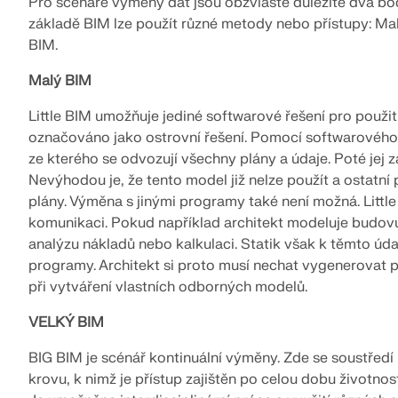
Pro scénáře výměny dat jsou obzvláště důležité dva bod
VÍCE INFORMACÍ
základě BIM lze použít různé metody nebo přístupy: Ma
BIM.
Malý BIM
Starší produkty
Little BIM umožňuje jediné softwarové řešení pro použití
označováno jako ostrovní řešení. Pomocí softwarového 
ze kterého se odvozují všechny plány a údaje. Poté jej
Nevýhodou je, že tento model již nelze použít a ostatní
plány. Výměna s jinými programy také není možná. Little
komunikaci. Pokud například architekt modeluje budo
analýzu nákladů nebo kalkulaci. Statik však k těmto úd
programy. Architekt si proto musí nechat vygenerovat p
při vytváření vlastních odborných modelů.
VELKÝ BIM
BIG BIM je scénář kontinuální výměny. Zde se soustředí
krovu, k nimž je přístup zajištěn po celou dobu životn