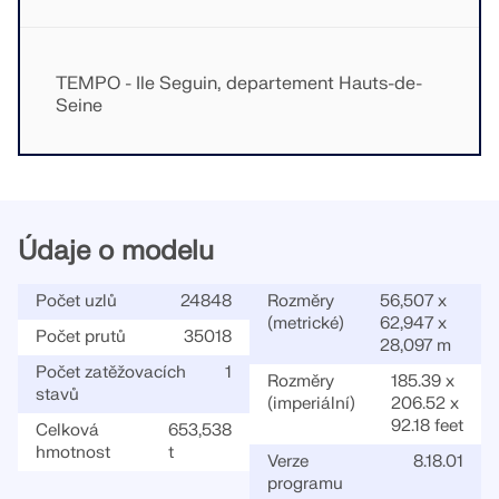
TEMPO - Ile Seguin, departement Hauts-de-
Seine
Údaje o modelu
Počet uzlů
24848
Rozměry
56,507 x
(metrické)
62,947 x
Počet prutů
35018
28,097 m
Počet zatěžovacích
1
Rozměry
185.39 x
stavů
(imperiální)
206.52 x
92.18 feet
Celková
653,538
hmotnost
t
Verze
8.18.01
programu