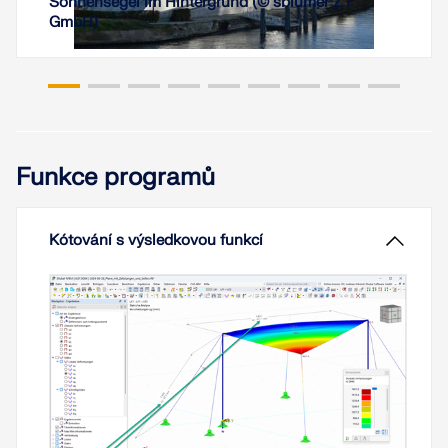
Sonnensegel im Hintergrund (© sblumer ZT
také, jak tento vliv snížit.
GmbH)
Přečíst si více
Stabilita konstrukce není nový jev, pokud jde o
navrhování ocelových konstrukcí. Kanadská norma
pro navrhování ocelových konstrukcí CSA S16 a
její nejnovější vydání z roku 2019 nejsou výjimkou.
Funkce programů
Podrobné požadavky na stabilitu lze řešit buď
pomocí zjednodušené metody analýzy stability v
ustanovení 8.4.3, nebo, nově v normě z roku 2019,
pomocí metody Stability Effects in Elastic Analysis
Kótování s výsledkovou funkcí
uvedené v příloze O.
Přečíst si více