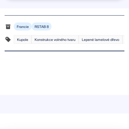
Francie
RSTAB 8
Kupole
Konstrukce volného tvaru
Lepené lamelové dřevo
Ko