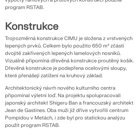
výpočty rámových a prutových konstrukcí použila
pro statické výpočty a posuňte svou kariéru na
ZÍSKEJTE PODPORU
ZÍSKAT BEZPLATNOU LICENCI
novou úroveň.
program RSTAB.
SPOJTE SE S PODPOROU
RWIND 3
Konstrukce
PROHLÉDNĚTE SI AKTUÁLNÍ NABÍDKY PRÁCE
CFD software pro digitální větrné tunely
Trojrozměrná konstrukce CIMU je složena z vrstvených
lepených prvků. Celkem bylo použito 650 m³ zčásti
Více informací
dvojitě zakřivených lepených lamelových nosníků.
Vizuálně připomíná dřevěná konstrukce proutěný košík.
Dřevěná konstrukce je podepřena ocelovými sloupy,
které přenášejí zatížení na kruhový základ.
Dlubal API
Architektonický návrh nového kulturního centra
připomínal výletní loď. Na projektu spolupracovali
japonský architekt Shigeru Ban a francouzský architekt
Vaše brána do parametrického modelování a
automatizace
Jean de Gastines. Oba muži již dříve vytvořili centrum
Pompidou v Metách, i zde byl pro statickou analýzu
Objevte API
použit program RSTAB.