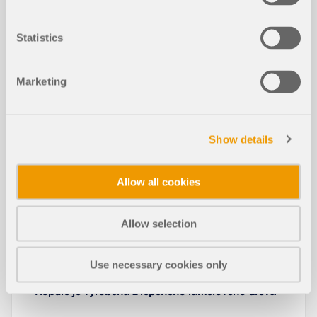
AKCE
Statistics
Jak úspešně přejít z programu RFEM 5 na RFEM
6 | Část 2
Marketing
Trvání:
01:09:05 min
Show details
Allow all cookies
Modely ke stažení
Allow selection
1404x
Use necessary cookies only
Kopule je vyrobena z lepeného lamelového dřeva