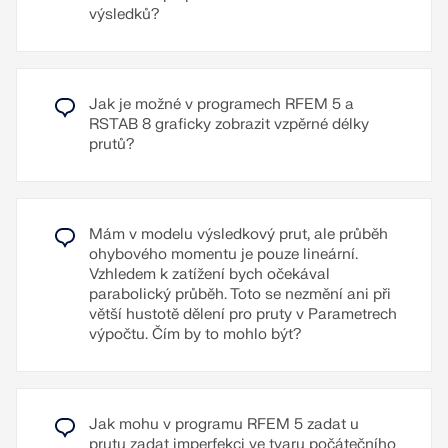
francouzštině, španělštině, italštině, češtině,
výsledků?
slovenštině, maďarštině, polštině, nizozemštině,
portugalštině, ruštině a čínštině.
Další jazykové verze můžete vytvářet individuálně.
Jak je možné v programech RFEM 5 a
RSTAB 8 graficky zobrazit vzpěrné délky
Další texty je možné importovat jako soubory RTF.
prutů?
Lze nastavit i číslování stránek, aby bylo možné
používat například předpony. Kromě toho můžete
tiskový protokol exportovat jako soubor RTF nebo
PDF a také ve formátu VCmaster.
Mám v modelu výsledkový prut, ale průběh
ohybového momentu je pouze lineární.
Přečíst si více
Vzhledem k zatížení bych očekával
parabolický průběh. Toto se nezmění ani při
větší hustotě dělení pro pruty v Parametrech
výpočtu. Čím by to mohlo být?
Jak mohu v programu RFEM 5 zadat u
prutu zadat imperfekci ve tvaru počátečního