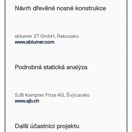
KONTROLOVAT ZATÍŽENÍ ZÓN
Návrh dřevěné nosné konstrukce
sblumer ZT GmbH, Rakousko
www.sblumer.com
Podrobná statická analýza
Starší produkty
SJB Kempter Fitze AG, Švýcarsko
www.sjb.ch
Další účastníci projektu