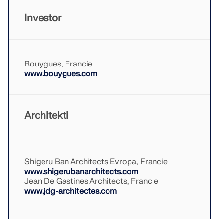
VÍCE INFORMACÍ
Investor
Bouygues, Francie
www.bouygues.com
Architekti
Shigeru Ban Architects Evropa, Francie
Nástroj Geo-zóny
www.shigerubanarchitects.com
Jean De Gastines Architects, Francie
Online služba Dlubal poskytuje mapy oblastí pro
www.jdg-architectes.com
rychlé stanovení sněhových zatížení, rychlostí větru
a seizmických údajů.