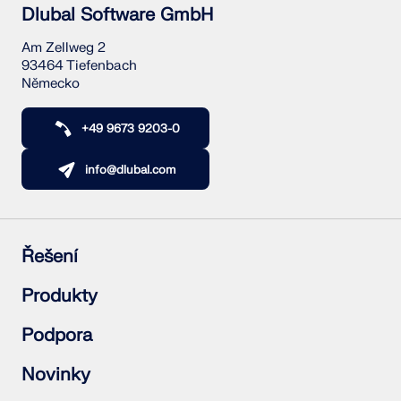
Dlubal Software GmbH
Am Zellweg 2
93464 Tiefenbach
Německo
+49 9673 9203-0
info@dlubal.com
Řešení
Železobetonové konstrukce
Produkty
Ocelové konstrukce
Dřevěné konstrukce
RFEM 6
Podpora
Ocelové přípoje
RSTAB 9
RSECTION 1
Často kladené dotazy (FAQ)
Novinky
RWIND 3
Položit individuální dotaz