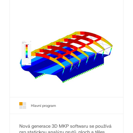
Hlavní program
Nová generace 3D MKP softwaru se používá
pro statickou analýzu prutů, ploch a těles.