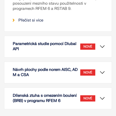
posouzení mezního stavu použitelnosti v
programech RFEM 6 a RSTAB 9.
Přečíst si více
Parametrická studie pomocí Dlubal
NOVÉ
API
Návrh plochy podle norem AISC, AD
NOVÉ
M a CSA
Dílenská ztuha s omezením boulení
NOVÉ
(BRB) v programu RFEM 6