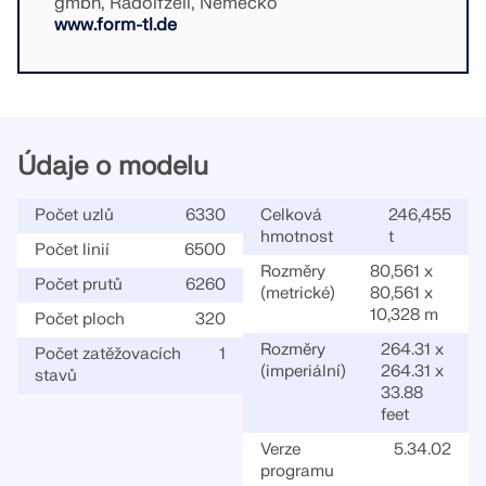
gmbh, Radolfzell, Německo
www.form-tl.de
Údaje o modelu
Počet uzlů
6330
Celková
246,455
hmotnost
t
Počet linií
6500
Rozměry
80,561 x
Počet prutů
6260
(metrické)
80,561 x
10,328 m
Počet ploch
320
Rozměry
264.31 x
Počet zatěžovacích
1
(imperiální)
264.31 x
stavů
33.88
feet
Verze
5.34.02
programu