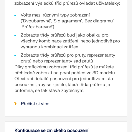
zobrazení výsledků tříd průřezů ovládat uživatelsky:
Volte mezi různými typy zobrazení
('Dvoubarevně', 'S diagramem', 'Bez diagramu',
'Průřez barevně')
Zobrazte třídy průřezů buď jako obálku pro
všechny kombinace zatížení, nebo jednotlivě pro
vybranou kombinaci zatížení
Zobrazte třídy průřezů pro pruty, reprezentanty
prutů nebo reprezentanty sad prutů
Díky grafickému zobrazení tříd průřezů je můžete
přehledně zobrazit na první pohled ve 3D modelu.
Otevírání detailů posouzení pro jednotlivá místa
posouzení, aby se zjistilo, která třída průřezu je
přítomna, se tak stává zbytečným.
Přečíst si více
Konfigurace seizmického posouzení