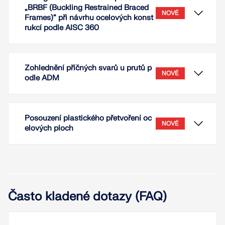
„BRBF (Buckling Restrained Braced
NOVÉ
Frames)“ při návrhu ocelových konst
rukcí podle AISC 360
Zohlednění příčných svarů u prutů p
NOVÉ
odle ADM
Posouzení plastického přetvoření oc
NOVÉ
elových ploch
U typu prutu 'Ztužidlo zajištěné proti vybočení
(Buckling-Restrained Brace)' je při návrhu
Často kladené dotazy (FAQ)
ocelových konstrukcí podle AISC 360 k dispozici
nastavení pro seizmické posouzení 'BRBF
(Buckling Restrained Braced Frames)'.