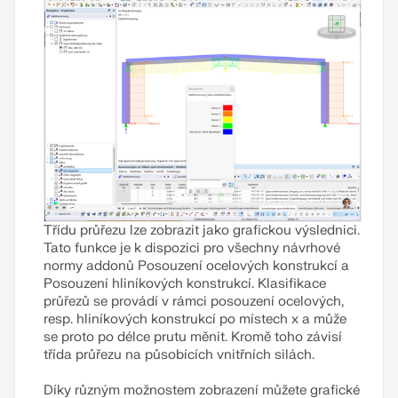
Přečíst si více
Třídu průřezu lze zobrazit jako grafickou výslednici.
Tato funkce je k dispozici pro všechny návrhové
normy addonů Posouzení ocelových konstrukcí a
Posouzení hliníkových konstrukcí. Klasifikace
průřezů se provádí v rámci posouzení ocelových,
resp. hliníkových konstrukcí po místech x a může
se proto po délce prutu měnit. Kromě toho závisí
třída průřezu na působících vnitřních silách.
Díky různým možnostem zobrazení můžete grafické