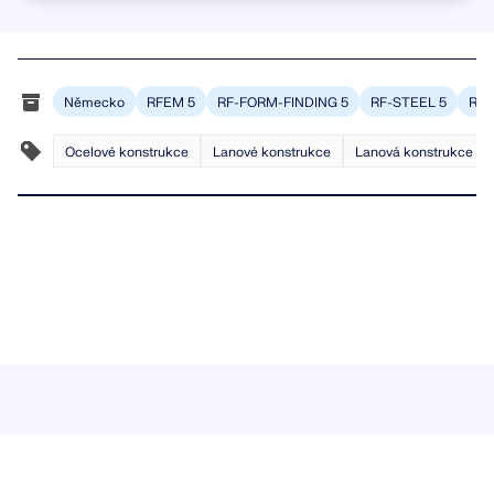
Německo
RFEM 5
RF-FORM-FINDING 5
RF-STEEL 5
RF-
Ocelové konstrukce
Lanové konstrukce
Lanová konstrukce