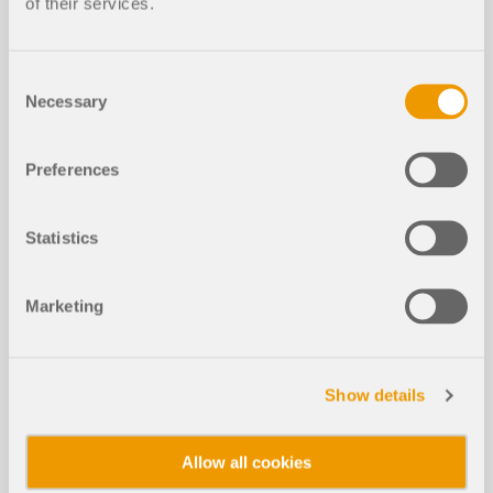
of their services.
Trvání:
00:49:44 min
Consent
Necessary
Selection
Preferences
Modely ke stažení
Statistics
693x
Marketing
Zastřešení nádvoří SMS Campusu v Mönchengla
dbachu, Německo
Show details
Allow all cookies