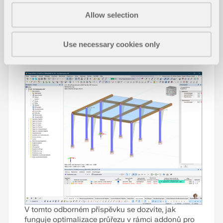
Články z databáze znalostí
Allow selection
Use necessary cookies only
Optimalizace průřezu v mezním stav
NOVÉ
u použitelnosti
V tomto odborném příspěvku se dozvíte, jak
funguje optimalizace průřezu v rámci addonů pro