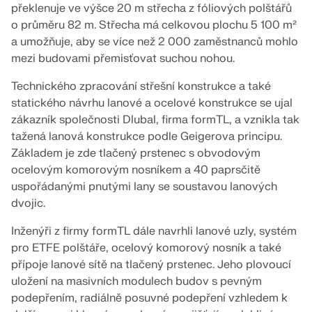
pro statické výpočty a posuňte svou kariéru na
ZÍSKEJTE PODPORU
ZÍSKAT BEZPLATNOU LICENCI
překlenuje ve výšce 20 m střecha z fóliových polštářů
novou úroveň.
o průměru 82 m. Střecha má celkovou plochu 5 100 m²
SPOJTE SE S PODPOROU
RWIND 3
a umožňuje, aby se více než 2 000 zaměstnanců mohlo
PROHLÉDNĚTE SI AKTUÁLNÍ NABÍDKY PRÁCE
mezi budovami přemisťovat suchou nohou.
CFD software pro digitální větrné tunely
Technického zpracování střešní konstrukce a také
statického návrhu lanové a ocelové konstrukce se ujal
Více informací
zákazník společnosti Dlubal, firma formTL, a vznikla tak
tažená lanová konstrukce podle Geigerova principu.
Základem je zde tlačený prstenec s obvodovým
ocelovým komorovým nosníkem a 40 paprsčitě
uspořádanými pnutými lany se soustavou lanových
Dlubal API
dvojic.
Inženýři z firmy formTL dále navrhli lanové uzly, systém
Vaše brána do parametrického modelování a
automatizace
pro ETFE polštáře, ocelový komorový nosník a také
přípoje lanové sítě na tlačený prstenec. Jeho plovoucí
Objevte API
uložení na masivních modulech budov s pevným
podepřením, radiálně posuvné podepření vzhledem k