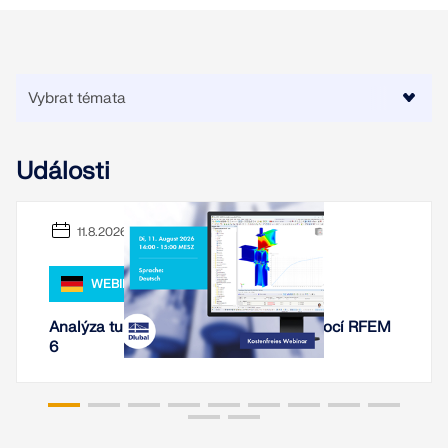
Události
11.8.2026
WEBINÁŘ
Analýza tuhosti ocelových spojení pomocí RFEM
6