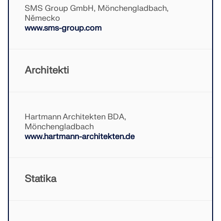
SMS Group GmbH, Mönchengladbach,
KONTROLOVAT ZATÍŽENÍ ZÓN
Německo
www.sms-group.com
Architekti
Hartmann Architekten BDA,
Mönchengladbach
www.hartmann-architekten.de
Starší produkty
Statika