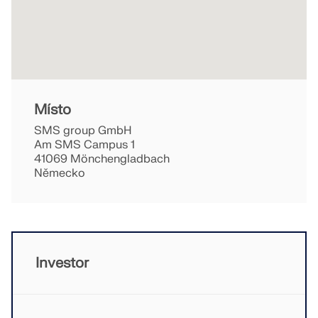
VÍCE INFORMACÍ
Místo
SMS group GmbH
Am SMS Campus 1
41069 Mönchengladbach
Německo
Nástroj Geo-zóny
Investor
Online služba Dlubal poskytuje mapy oblastí pro
rychlé stanovení sněhových zatížení, rychlostí větru
a seizmických údajů.