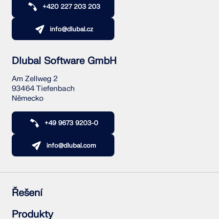
+420 227 203 203
KONTROLOVAT ZATÍŽENÍ ZÓN
info@dlubal.cz
Dlubal Software GmbH
Am Zellweg 2
93464 Tiefenbach
Německo
+49 9673 9203-0
info@dlubal.com
Starší produkty
Řešení
Železobetonové konstrukce
Produkty