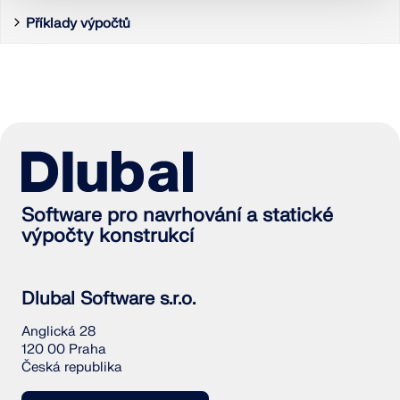
VÍCE INFORMACÍ
Tuhosti pro vícevrstvé plochy
Nosníková výztužná stěna
Příklady výpočtů
Integrační metody
Integrační metoda
Křížem lepené dřevo
Napětí
Integrační metody
Software pro navrhování a statické
výpočty konstrukcí
Dlubal Software s.r.o.
Nástroj Geo-zóny
Anglická 28
Online služba Dlubal poskytuje mapy oblastí pro
120 00 Praha
rychlé stanovení sněhových zatížení, rychlostí větru
Česká republika
a seizmických údajů.