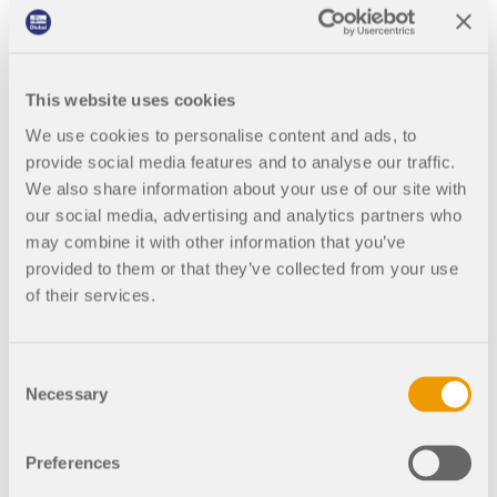
pro statické výpočty a posuňte svou kariéru na
ZÍSKEJTE PODPORU
ZÍSKAT BEZPLATNOU LICENCI
novou úroveň.
SPOJTE SE S PODPOROU
RWIND 3
PROHLÉDNĚTE SI AKTUÁLNÍ NABÍDKY PRÁCE
This website uses cookies
CFD software pro digitální větrné tunely
We use cookies to personalise content and ads, to
provide social media features and to analyse our traffic.
Více informací
We also share information about your use of our site with
Deformace ploch z křížem lepeného dřeva
our social media, advertising and analytics partners who
may combine it with other information that you’ve
provided to them or that they’ve collected from your use
of their services.
Dlubal API
Podkapitoly
Vaše brána do parametrického modelování a
Consent
automatizace
Necessary
Selection
Addon Vícevrstvé plochy
Objevte API
Teorie
Preferences
Vstup