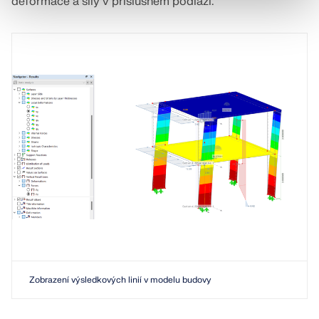
deformace a síly v příslušném podlaží.
Zobrazení výsledkových linií v modelu budovy