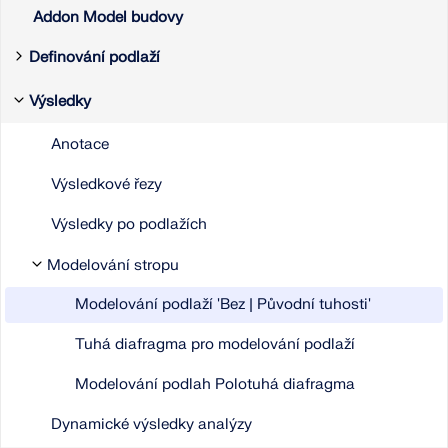
Addon Model budovy
Definování podlaží
Podlaží budovy
Výsledky
Sada stropních desek
Anotace
Stěnové panely
Výsledkové řezy
Stěnové nosníky
Výsledky po podlažích
Doporučení
Modelování stropu
Modelování podlaží 'Bez | Původní tuhosti'
Tuhá diafragma pro modelování podlaží
Modelování podlah Polotuhá diafragma
Dynamické výsledky analýzy