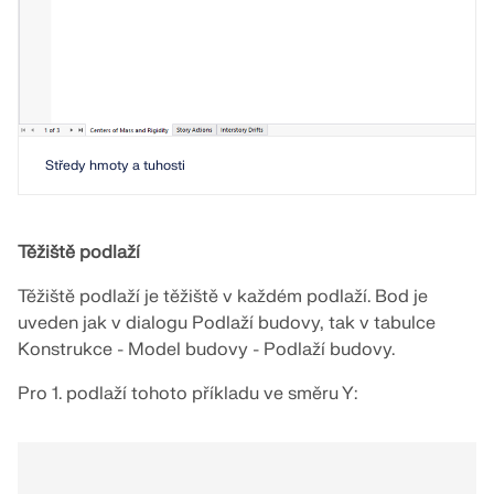
VÍCE INFORMACÍ
Středy hmoty a tuhosti
Těžiště podlaží
Těžiště podlaží je těžiště v každém podlaží. Bod je
uveden jak v dialogu Podlaží budovy, tak v tabulce
Konstrukce - Model budovy - Podlaží budovy.
Nástroj Geo-zóny
Pro 1. podlaží tohoto příkladu ve směru Y:
Online služba Dlubal poskytuje mapy oblastí pro
rychlé stanovení sněhových zatížení, rychlostí větru
a seizmických údajů.