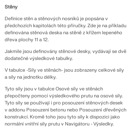
Stěny
Definice stěn a stěnových nosníků je popsána v
předchozích kapitolách této příručky. Zde je na příkladu
definována stěnová deska na stěně z křížem lepeného
dřeva plochy 11 a 12.
Jakmile jsou definovány stěnové desky, vydávají se dvě
dodatečné výsledkové tabulky.
V tabulce -Síly ve stěnách- jsou zobrazeny celkové síly
a síly na jednotku délky.
Tyto síly jsou v tabulce Osové síly ve stěnách
přepočteny pomocí výsledkového prutu na osové síly.
Tyto síly se používají i pro posouzení stěnových desek
v addonu Posouzení betonu nebo Posouzení dřevěných
konstrukcí. Kromě toho jsou tyto síly k dispozici jako
normální vnitřní síly prutu v Navigátoru - Výsledky.