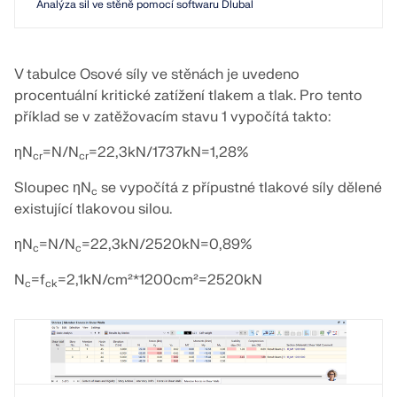
Analýza sil ve stěně pomocí softwaru Dlubal
V tabulce Osové síly ve stěnách je uvedeno
procentuální kritické zatížení tlakem a tlak. Pro tento
příklad se v zatěžovacím stavu 1 vypočítá takto:
ηN
=N/N
=22,3kN/1737kN=1,28%
cr
cr
Sloupec ηN
se vypočítá z přípustné tlakové síly dělené
c
existující tlakovou silou.
ηN
=N/N
=22,3kN/2520kN=0,89%
c
c
N
=f
=2,1kN/cm²*1200cm²=2520kN
c
ck