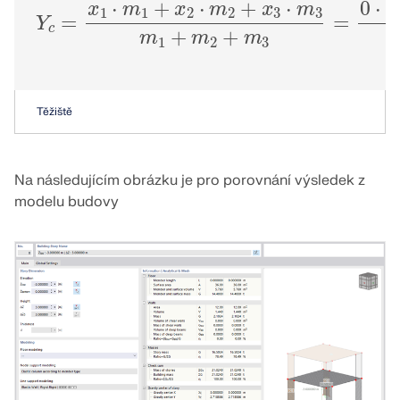
Y
c
=
x
1
·
m
1
+
x
2
·
m
2
+
x
3
·
m
3
m
1
+
m
2
+
KONTROLOVAT ZATÍŽENÍ ZÓN
Těžiště
Na následujícím obrázku je pro porovnání výsledek z
modelu budovy
Starší produkty