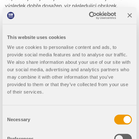
výsledek dobře dosažen, viz následující obrázek.
This website uses cookies
We use cookies to personalise content and ads, to
provide social media features and to analyse our traffic.
Tabulka výsledků s účinky podlaží
We also share information about your use of our site with
our social media, advertising and analytics partners who
may combine it with other information that you’ve
Nepatrné odchylky oproti ručnímu výpočtu vyplývají z
provided to them or that they’ve collected from your use
deplanace případně natočení stěnových desek v
of their services.
liniových kloubech a liniových podporách.
Mezipatrové posuny
Consent
Necessary
Analogicky k tabulce Síly v patrech jsou v tabulce
Selection
Mezipatrové posuny uvedeny posuny každého podlaží
a rozdíl posunu v každém patře.
Preferences