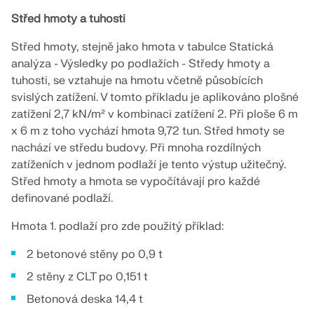
pro statické výpočty a posuňte svou kariéru na
ZÍSKEJTE PODPORU
ZÍSKAT BEZPLATNOU LICENCI
novou úroveň.
Střed hmoty a tuhosti
SPOJTE SE S PODPOROU
RWIND 3
Střed hmoty, stejně jako hmota v tabulce Statická
PROHLÉDNĚTE SI AKTUÁLNÍ NABÍDKY PRÁCE
analýza - Výsledky po podlažích - Středy hmoty a
CFD software pro digitální větrné tunely
tuhosti, se vztahuje na hmotu včetně působících
svislých zatížení. V tomto příkladu je aplikováno plošné
Více informací
zatížení 2,7 kN/m² v kombinaci zatížení 2. Při ploše 6 m
x 6 m z toho vychází hmota 9,72 tun. Střed hmoty se
nachází ve středu budovy. Při mnoha rozdílných
zatíženích v jednom podlaží je tento výstup užitečný.
Střed hmoty a hmota se vypočítávají pro každé
Dlubal API
definované podlaží.
Hmota 1. podlaží pro zde použitý příklad:
Vaše brána do parametrického modelování a
automatizace
2 betonové stěny po 0,9 t
2 stěny z CLT po 0,151 t
Objevte API
Betonová deska 14,4 t