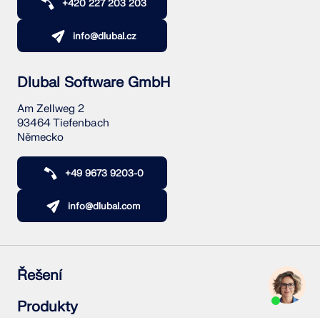
+420 227 203 203
info@dlubal.cz
Dlubal Software GmbH
Am Zellweg 2
93464 Tiefenbach
Německo
+49 9673 9203-0
info@dlubal.com
Řešení
Železobetonové konstrukce
Produkty
Ocelové konstrukce