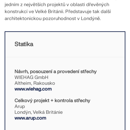
jedním z největších projektů v oblasti dřevěných
VÍCE INFORMACÍ
konstrukcí ve Velké Británii. Představuje tak další
architektonickou pozoruhodnost v Londýně.
Statika
Návrh, posouzení a provedení střechy
WIEHAG GmbH
Altheim, Rakousko
www.wiehag.com
Nástroj Geo-zóny
Celkový projekt + kontrola střechy
Arup
Online služba Dlubal poskytuje mapy oblastí pro
Londýn, Velká Británie
rychlé stanovení sněhových zatížení, rychlostí větru
www.arup.com
a seizmických údajů.