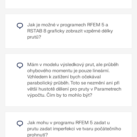
Další texty je možné importovat jako soubory RTF.
Přečíst si více
Lze nastavit i číslování stránek, aby bylo možné
používat například předpony. Kromě toho můžete
Jak je možné v programech RFEM 5 a
tiskový protokol exportovat jako soubor RTF nebo
RSTAB 8 graficky zobrazit vzpěrné délky
PDF a také ve formátu VCmaster.
prutů?
Přečíst si více
Mám v modelu výsledkový prut, ale průběh
ohybového momentu je pouze lineární.
Vzhledem k zatížení bych očekával
parabolický průběh. Toto se nezmění ani při
větší hustotě dělení pro pruty v Parametrech
výpočtu. Čím by to mohlo být?
Jak mohu v programu RFEM 5 zadat u
prutu zadat imperfekci ve tvaru počátečního
prohnutí?