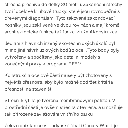
střecha přečnívá do délky 30 metrů. Zakončení střechy
Dokumentace API
tvoří ocelové kruhové trubky, které jsou rovnoběžné s
Index
dřevěnými diagonálami. Tyto takzvané zakončovací
nosníky jsou zakřivené ve dvou rovinách a mají kromě
Začínáme
architektonické funkce též funkci ztužení konstrukce.
Aplikace
Jedním z hlavních inženýrsko-technických úkolů byl
Objekty modelu
mimo jiné návrh uzlových bodů z oceli. Tyto body byly
Předplatné a ceny
vytvořeny a spočítány jako detailní modely s
Příklady
konečnými prvky v programu RFEM.
Konstrukční ocelové části musely být zhotoveny s
největší přesností, aby bylo možné dodržet kritéria
přesnosti na staveništi.
MKP pro ocelové spoje
Navrhujte a analyzujte ocelové spoje pomocí
Střešní krytina je tvořena membránovými polštáři. V
CBFEM, v souladu s EN 1993‑1‑8 a AISC 360, plně
prostřední části je ovšem střecha otevřená, a umožňuje
integrované v programu RFEM 6 pro rychlejší a
tak přirozené zavlažování vnitřního parku.
přesnější konstrukční pracovní postupy.
Železniční stanice v londýnské čtvrti Canary Wharf je