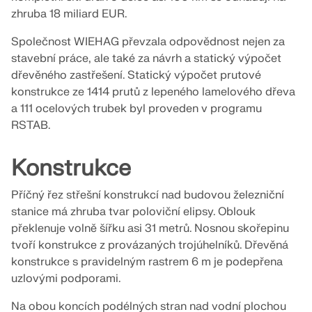
ZÍSKEJTE PODPORU
ZÍSKAT BEZPLATNOU LICENCI
PROHLÉDNĚTE SI AKTUÁLNÍ NABÍDKY PRÁCE
zhruba 18 miliard EUR.
SPOJTE SE S PODPOROU
RWIND 3
Společnost WIEHAG převzala odpovědnost nejen za
stavební práce, ale také za návrh a statický výpočet
dřevěného zastřešení. Statický výpočet prutové
CFD software pro digitální větrné tunely
konstrukce ze 1414 prutů z lepeného lamelového dřeva
a 111 ocelových trubek byl proveden v programu
Více informací
RSTAB.
Konstrukce
Dlubal API
Příčný řez střešní konstrukcí nad budovou železniční
stanice má zhruba tvar poloviční elipsy. Oblouk
překlenuje volně šířku asi 31 metrů. Nosnou skořepinu
Vaše brána do parametrického modelování a
automatizace
tvoří konstrukce z provázaných trojúhelníků. Dřevěná
konstrukce s pravidelným rastrem 6 m je podepřena
uzlovými podporami.
Objevte API
Na obou koncích podélných stran nad vodní plochou