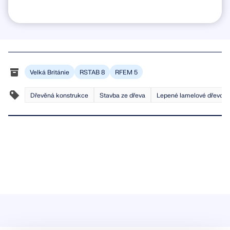
Velká Británie
RSTAB 8
RFEM 5
Dřevěná konstrukce
Stavba ze dřeva
Lepené lamelové dřevo