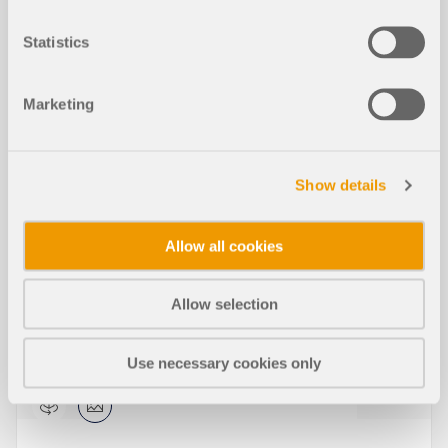
Statistics
AKCE
Marketing
Jak úspešně přejít z programu RFEM 5 na RFEM
6 | Část 2
Show details
Trvání:
01:09:05 min
Allow all cookies
Allow selection
Modely ke stažení
Use necessary cookies only
2124x