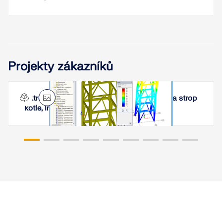
Projekty zákazníků
Extrémně zatížená nosná konstrukce kotle a strop
kotle, Indie