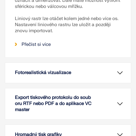
označit a dimenzovat. Dále máte možnost vytvořit
sférickou nebo válcovou mřížku.
Liniový rastr lze otáčet kolem jedné nebo více os.
Nastavení liniového rastru lze uložit a později
znovu importovat.
Přečíst si více
Fotorealistická vizualizace
Export tiskového protokolu do soub
oru RTF nebo PDF a do aplikace VC
master
Hromadný tisk grafiky