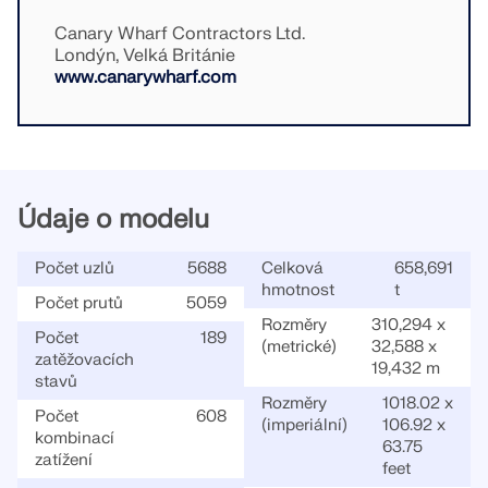
Canary Wharf Contractors Ltd.
Londýn, Velká Británie
www.canarywharf.com
Údaje o modelu
Počet uzlů
5688
Celková
658,691
hmotnost
t
Počet prutů
5059
Rozměry
310,294 x
Počet
189
(metrické)
32,588 x
zatěžovacích
19,432 m
stavů
Rozměry
1018.02 x
Počet
608
(imperiální)
106.92 x
kombinací
63.75
zatížení
feet