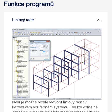
Funkce programů
složitost současných úkolů - zejména ve statice -
vyžadují řešení na míru.
Přečíst si více
Liniový rastr
Nyní je možné rychle vytvořit liniový rastr v
kartézském souřadném systému. Ten lze volitelně