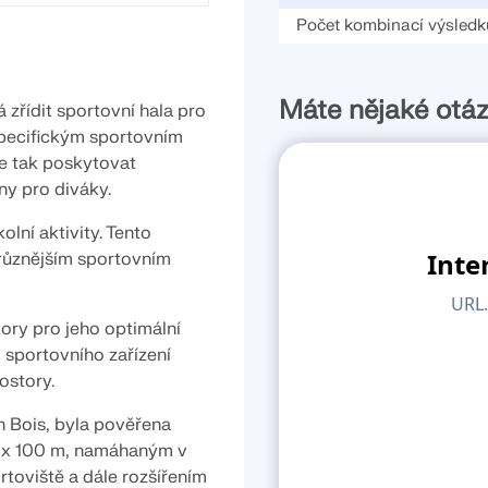
KONTROLOVAT ZATÍŽEN
Počet kombinací výsledk
Máte nějaké otá
 zřídit sportovní hala pro
specifickým sportovním
de tak poskytovat
ny pro diváky.
olní aktivity. Tento
jrůznějším sportovním
ory pro jeho optimální
 sportovního zařízení
ostory.
n Bois, byla pověřena
0 x 100 m, namáhaným v
rtoviště a dále rozšířením