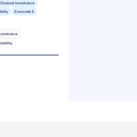
Ocelové konstrukce
ility
Eurocode 5
konstrukce
tability