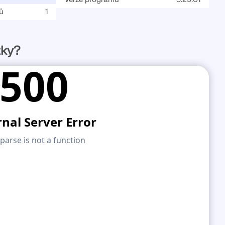
Í ZÓN
ů
1
zky?