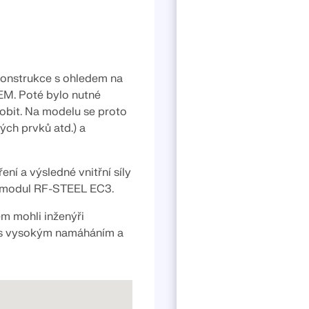
konstrukce s ohledem na
EM. Poté bylo nutné
sobit. Na modelu se proto
ých prvků atd.) a
ní a výsledné vnitřní síly
il modul RF-STEEL EC3.
m mohli inženýři
ti s vysokým namáháním a