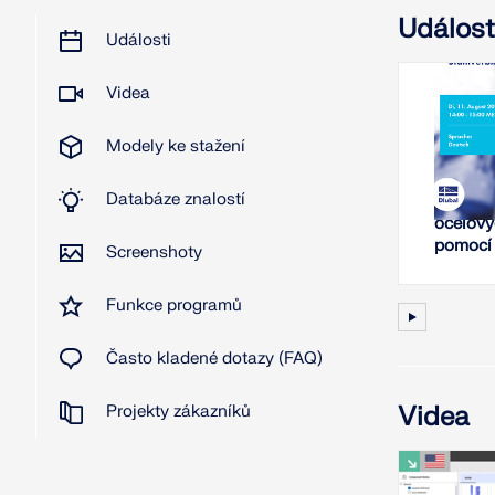
Událost
Události
Videa
11.8
Modely ke stažení
W
Databáze znalostí
Analýza
ocelový
pomocí
Screenshoty
Funkce programů
Často kladené dotazy (FAQ)
Videa
Projekty zákazníků