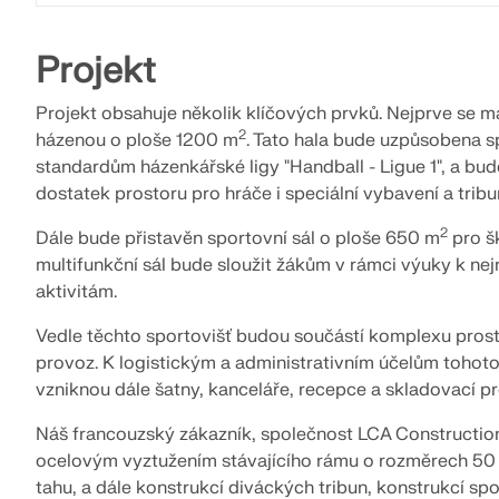
VÍCE INFORMACÍ
Projekt
Projekt obsahuje několik klíčových prvků. Nejprve se má
Starší produkty
2
házenou o ploše 1200 m
. Tato hala bude uzpůsobena 
standardům házenkářské ligy "Handball - Ligue 1", a bu
dostatek prostoru pro hráče i speciální vybavení a tribu
2
Dále bude přistavěn sportovní sál o ploše 650 m
pro šk
multifunkční sál bude sloužit žákům v rámci výuky k ne
aktivitám.
Vedle těchto sportovišť budou součástí komplexu prost
provoz. K logistickým a administrativním účelům tohoto
vzniknou dále šatny, kanceláře, recepce a skladovací pr
Náš francouzský zákazník, společnost LCA Constructio
ocelovým vyztužením stávajícího rámu o rozměrech 5
tahu, a dále konstrukcí diváckých tribun, konstrukcí spo