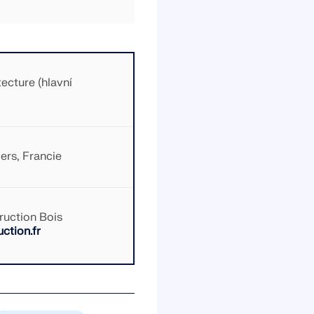
ecture (hlavní
rs, Francie
ruction Bois
ction.fr