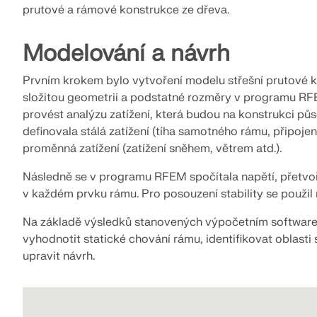
prutové a rámové konstrukce ze dřeva.
Modelování a návrh
Prvním krokem bylo vytvoření modelu střešní prutové 
složitou geometrii a podstatné rozměry v programu RF
provést analýzu zatížení, která budou na konstrukci pů
definovala stálá zatížení (tíha samotného rámu, připojen
proměnná zatížení (zatížení sněhem, větrem atd.).
Následně se v programu RFEM spočítala napětí, přetvoře
v každém prvku rámu. Pro posouzení stability se použ
Na základě výsledků stanovených výpočetním software
vyhodnotit statické chování rámu, identifikovat oblas
upravit návrh.