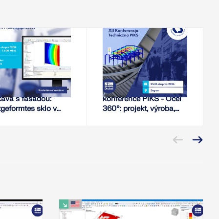
18.8.2026
25.8.2026 - 26.8.2026
WEBINÁŘ
KONFERENCE
stní napětí se
XII Technická
kává s fasádou:
konference PIKS - Ocel
tgeformtes sklo v
360°: projekt, výroba,
novacím procesu
montáž
EM