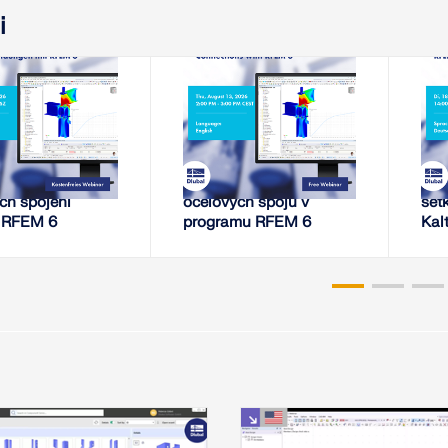
i
.2026
13.8.2026
EBINÁŘ
WEBINÁŘ
 tuhosti
Tuhostní analýza
Vla
ch spojení
ocelových spojů v
set
 RFEM 6
programu RFEM 6
Kal
plá
RF