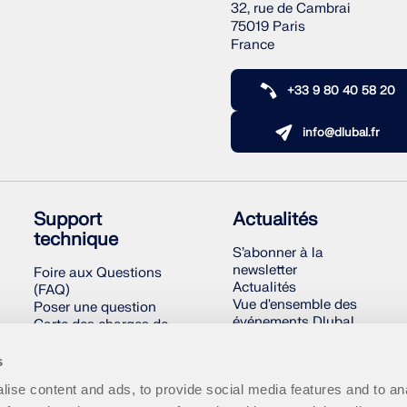
32, rue de Cambrai
75019 Paris
France
+33 9 80 40 58 20
info@dlubal.fr
Support
Actualités
technique
S’abonner à la
newsletter
Foire aux Questions
Actualités
(FAQ)
Vue d'ensemble des
Poser une question
événements Dlubal
Carte des charges de
Formations en ligne
neige, des vitesses de
vent et des charges
s
sismiques
ise content and ads, to provide social media features and to an
Contacter notre