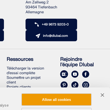
Am Zellweg 2
93464 Tiefenbach
Allemagne
+49 9673 9203-0
info@dlubal.com
Ressources
Rejoindre
l'équipe Dlubal
Télécharger la version
d’essai complète
Soumettre un projet
client
Projets clients
Manuels en ligne
Allow all cookies
alyse