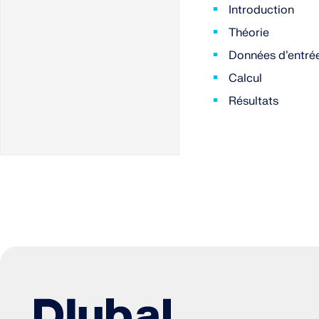
Fusionner les
Introduction
modèles
Théorie
Maillage du modèle
Données d’entré
Calcul
Mesurer la distance
Résultats