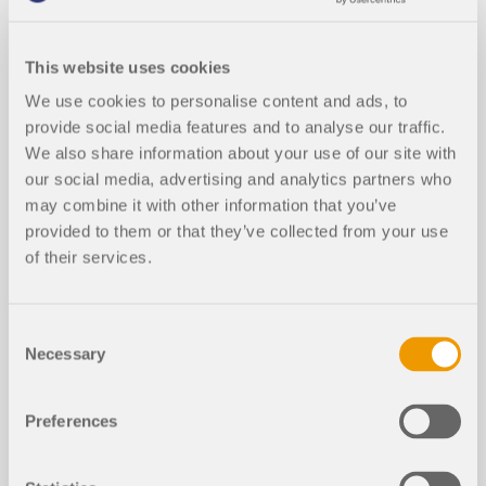
mite de service
This website uses cookies
We use cookies to personalise content and ads, to
provide social media features and to analyse our traffic.
We also share information about your use of our site with
our social media, advertising and analytics partners who
may combine it with other information that you’ve
provided to them or that they’ve collected from your use
of their services.
Consent
Cet article technique a pour objectif de vous
Necessary
Selection
apprendre comment fonctionne l’optimisation des
sections à l’état limite de service dans RFEM 6 et
RSTAB 9 dans les modules complémentaires.
Preferences
Lire la suite