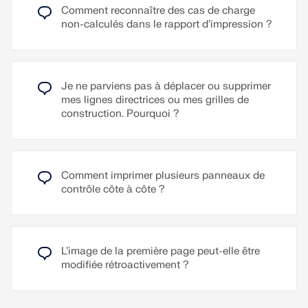
Dans RFEM et RSTAB, les coupes servent à
Comment reconnaître des cas de charge
direction. Un cas d’application typique de la rose
l’analyse ciblée d’aires partielles, à la vérification
non-calculés dans le rapport d’impression ?
des vents est la disponibilité de données de vent
des distributions de charge, à l’affichage des
provenant d’une expertise éolienne. Une autre
résultats dans des plans spécifiques et à la
application est la prise en compte des effets de
création de présentations de plan et de détail dans
masquage du vent sur un bâtiment, par exemple
le module complémentaire Plan et dessin (CAO).
par des bâtiments voisins ou le terrain.
Je ne parviens pas à déplacer ou supprimer
mes lignes directrices ou mes grilles de
Lire la suite
Lire la suite
construction. Pourquoi ?
Comment imprimer plusieurs panneaux de
contrôle côte à côte ?
L’image de la première page peut-elle être
modifiée rétroactivement ?