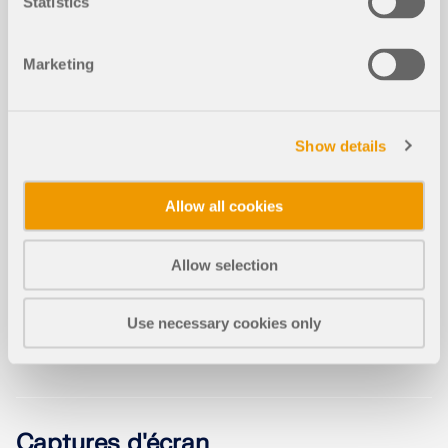
Statistics
Appui de calcul pour la vérification d
Marketing
u bois - ELS, compression perpendic
NOUVEAU
ulairement au fil et réduction de l’eff
ort tranchant
Show details
Travailler avec des calques
Allow all cookies
NOUVEAU
Allow selection
Déversement dans les structures en
NOUVEAU
bois | Théorie
Use necessary cookies only
Pour la vérification de la déformation, la
Captures d'écran