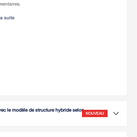
entaires.
la suite
ec le modèle de structure hybride selon
NOUVEAU
icle technique a pour but de vous apprendre comment
r et vérifier les jonctions de montants des