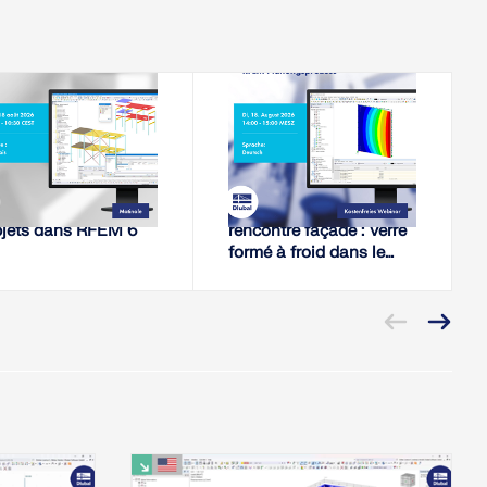
18.08.2026
18.08.2026
WEBINAIRE,
WEBINAIRE,
inale | Sélection
Contrainte interne
bjets dans RFEM 6
rencontre façade : Verre
formé à froid dans le
processus de
planification RFEM