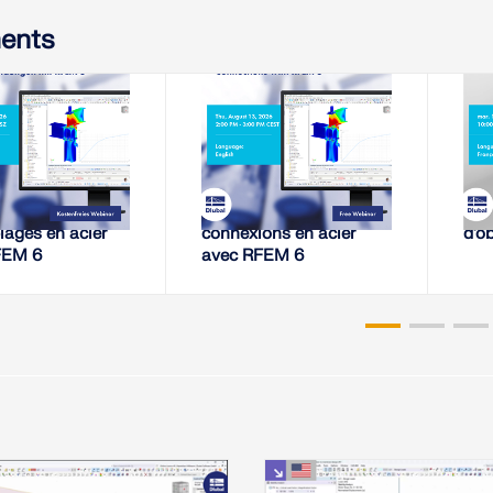
ents
8.2026
13.08.2026
EBINAIRE,
WEBINAIRE,
de rigidité des
Analyse de rigidité des
Mat
ages en acier
connexions en acier
d’o
FEM 6
avec RFEM 6