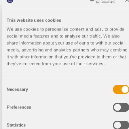
Beispiele besprochen. Live-Fragen und
Antworten mit dem Kursleiter sind
während des Kurses möglich.
This website uses cookies
We use cookies to personalise content and ads, to provide
social media features and to analyse our traffic. We also
22.
Englisch
April
share information about your use of our site with our social
2026
media, advertising and analytics partners who may combine
it with other information that you’ve provided to them or that
they’ve collected from your use of their services.
4:00
Kostenlos
PM -
5:00
PM
Consent
CEST
Necessary
Selection
Preferences
Statistics
Stattgefunden
Aufgezeichnet