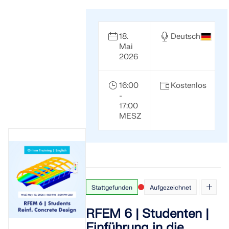
API Dokumentation
Index
18.
Deutsch
Erste Schritte
Mai
2026
Anwendungen
Modellobjekte
16:00
Kostenlos
Abos & Preise
-
17:00
Beispiele
MESZ
FEM für Stahlverbindungen
Entwerfen und analysieren Sie Stahlverbindungen mit
Stattgefunden
Aufgezeichnet
CBFEM gemäß EN 1993-1-8 und AISC 360, vollständig
integriert in RFEM 6 für schnellere und genauere
Arbeitsabläufe in der Tragwerksplanung.
RFEM 6 | Studenten |
Einführung in die