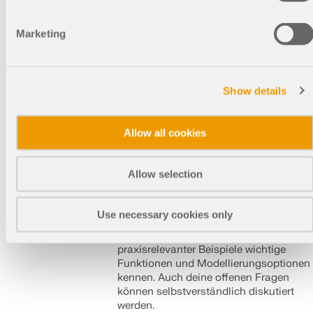
RSECTION 1 | Studenten
Marketing
| Einführung in die
Festigkeitslehre
Show details
Kostenlose Online-Basisschulung für
Studenten zum Querschnittswerte-
Programm RSECTION 1 und zum FEM-
Allow all cookies
Statikprogramm RFEM 6 | Einführung
in die Festigkeitslehre
Allow selection
Du bist Student und möchtest
effizienter mit dem FEM-
Statikprogramm RFEM arbeiten? Dann
Use necessary cookies only
ist diese Schulung genau das Richtige
für dich. Hier lernst du anhand
praxisrelevanter Beispiele wichtige
Funktionen und Modellierungsoptionen
kennen. Auch deine offenen Fragen
können selbstverständlich diskutiert
werden.