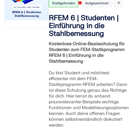
technischen Herausforderungen zur Seite.
kompetenten Support.
Stattgefunden
Aufgezeichnet
Werden Sie Teil eines weltweit führenden Anbieters von
Ingenieursoftware und bringen Sie Ihre Karriere auf ein
SUPPORT ERHALTEN
RWIND 3
MIT DEM SUPPORT IN VERBINDUNG TRETEN
neues Niveau.
RFEM 6 | Studenten |
KOSTENLOSE LIZENZ ERHALTEN
Einführung in die
Stahlbemessung
OFFENE STELLEN ENTDECKEN
CFD-Software für digitale Windkanäle
Kostenlose Online-Basisschulung für
Weitere Infos
Studenten zum FEM-Statikprogramm
RFEM 6 | Einführung in die
Stahlbemessung
Du bist Student und möchtest
Dlubal API
effizienter mit dem FEM-
Statikprogramm RFEM arbeiten? Dann
ist diese Schulung genau das Richtige
für dich. Hier lernst du anhand
Ihr Tor zur parametrischen Modellierung und
Automatisierung
praxisrelevanter Beispiele wichtige
Funktionen und Modellierungsoptionen
kennen. Auch deine offenen Fragen
API entdecken
können selbstverständlich diskutiert
werden.