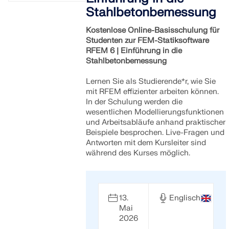
MEHR ERFAHREN
Stahlbetonbemessung
Kostenlose Online-Basisschulung für
Studenten zur FEM-Statiksoftware
RFEM 6 | Einführung in die
Stahlbetonbemessung
Lernen Sie als Studierende*r, wie Sie
mit RFEM effizienter arbeiten können.
In der Schulung werden die
wesentlichen Modellierungsfunktionen
und Arbeitsabläufe anhand praktischer
Beispiele besprochen. Live-Fragen und
Antworten mit dem Kursleiter sind
während des Kurses möglich.
Geo-Zonen-Tool
13.
Englisch
Der Dlubal-Onlinedienst bietet Zonenkarten zur
Mai
schnellen Ermittlung von Schneelasten,
2026
Windgeschwindigkeiten und seismischen Daten.