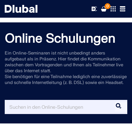
0
Online Schulungen
Lösungen
Ein Online-Seminaren ist nicht unbedingt anders
aufgebaut als in Präsenz. Hier findet die Kommunikation
Produkte
Branchen
zwischen dem Vortragenden und Ihnen als Teilnehmer live
über das Internet statt.
Sie benötigen für eine Teilnahme lediglich eine zuverlässige
Support
Anwendungsbereiche
und schnelle Internetleitung (z. B. DSL) sowie ein Headset.
RFEM 6
News
Normen
Support
Die einzige FEA-Software, die Sie für Ihre Projekte
brauchen
Ressourcen
Online-Dienste
Schulungen
Neuigkeiten
Weitere Infos
Bildung
Service
Schulungen
Vollversion herunterladen