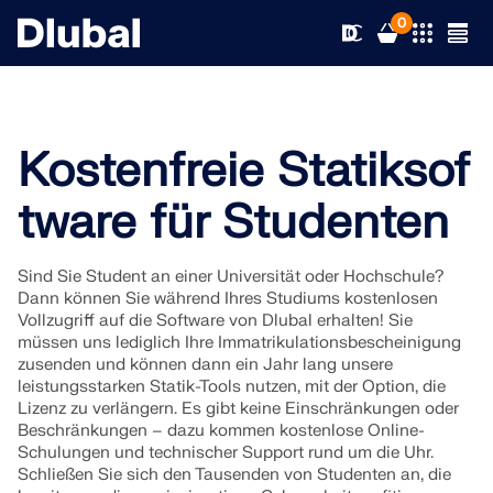
0
Kostenfreie Statiksof
Lösungen
tware für Studenten
Produkte
Branchen
Sind Sie Student an einer Universität oder Hochschule?
Support
Anwendungsbereiche
Dann können Sie während Ihres Studiums kostenlosen
RFEM 6
Vollzugriff auf die Software von Dlubal erhalten! Sie
müssen uns lediglich Ihre Immatrikulationsbescheinigung
News
Normen
Support
zusenden und können dann ein Jahr lang unsere
Die einzige FEA-Software, die Sie für Ihre Projekte
leistungsstarken Statik-Tools nutzen, mit der Option, die
brauchen
Lizenz zu verlängern. Es gibt keine Einschränkungen oder
Ressourcen
Online-Dienste
Schulungen
Neuigkeiten
Beschränkungen – dazu kommen kostenlose Online-
Schulungen und technischer Support rund um die Uhr.
Weitere Infos
Schließen Sie sich den Tausenden von Studenten an, die
Bildung
Service
Schulungen
Vollversion herunterladen