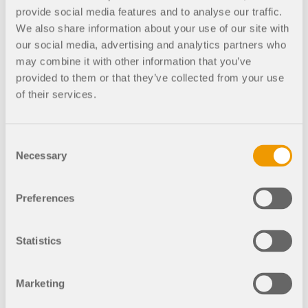
ng Ihres Arbeitsablaufs
provide social media features and to analyse our traffic.
We also share information about your use of our site with
our social media, advertising and analytics partners who
may combine it with other information that you’ve
Geo-Zonen-Tool
provided to them or that they’ve collected from your use
of their services.
Mit dem intuitiven Online-Service von Dlubal
Software lassen sich Schneelasten,
Windgeschwindigkeiten und Erdbebenlasten ganz
Consent
einfach ermitteln. Unsere interaktiven
Necessary
Selection
Lastzonenkarten, die auf Google basieren, liefern
mit nur wenigen Klicks präzise Daten.
Preferences
GEO-ZONEN-TOOL ENTDECKEN
Statistics
Marketing