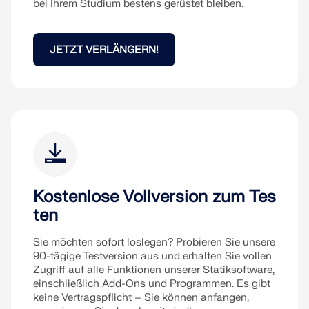
Werden Sie Teil eines weltweit führenden Anbieters
bei Ihrem Studium bestens gerüstet bleiben.
zur Seite.
von Ingenieursoftware und bringen Sie Ihre Karriere
SUPPORT ERHALTEN
auf ein neues Niveau.
KOSTENLOSE LIZENZ ERHALTEN
RWIND 3
MIT DEM SUPPORT IN VERBINDUNG TRETEN
JETZT VERLÄNGERN!
OFFENE STELLEN ENTDECKEN
CFD-Software für digitale Windkanäle
Weitere Infos
Dlubal API
Kostenlose Vollversion zum Tes
ten
Ihr Tor zur parametrischen Modellierung und
Automatisierung
Sie möchten sofort loslegen? Probieren Sie unsere
90-tägige Testversion aus und erhalten Sie vollen
Zugriff auf alle Funktionen unserer Statiksoftware,
API entdecken
einschließlich Add-Ons und Programmen. Es gibt
keine Vertragspflicht – Sie können anfangen,