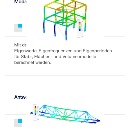
Modalanalyse
API Dokumentation
Index
Erste Schritte
Modalanalyse für RSTAB 9
Add-On
Anwendungen
Modellobjekte
Mit dem Add-On Modalanalyse können
Eigenwerte, Eigenfrequenzen und Eigenperioden
Abos & Preise
für Stab-, Flächen- und Volumenmodelle
berechnet werden.
Beispiele
FEM für Stahlverbindungen
Antwortspektrenverfahren
Entwerfen und analysieren Sie Stahlverbindungen
mit CBFEM gemäß EN 1993-1-8 und AISC 360,
vollständig integriert in RFEM 6 für schnellere und
genauere Arbeitsabläufe in der Tragwerksplanung.
Antwortspektrenverfahren für RSTAB 9
Add-On