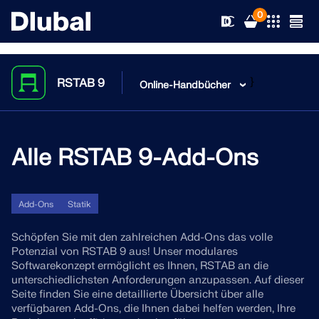
0
}
RSTAB 9
Online-Handbücher
Lösungen
Produkte
Alle RSTAB 9-Add-Ons
Branchen
Support
Anwendungsbereiche
RFEM 6
Add-Ons
Statik
News
Normen
Support
Schöpfen Sie mit den zahlreichen Add-Ons das volle
Die einzige FEA-Software, die Sie für Ihre Projekte
Potenzial von RSTAB 9 aus! Unser modulares
brauchen
Softwarekonzept ermöglicht es Ihnen, RSTAB an die
Ressourcen
Online-Dienste
Schulungen
Neuigkeiten
unterschiedlichsten Anforderungen anzupassen. Auf dieser
Seite finden Sie eine detaillierte Übersicht über alle
Weitere Infos
Bildung
verfügbaren Add-Ons, die Ihnen dabei helfen werden, Ihre
Service
Schulungen
Vollversion herunterladen