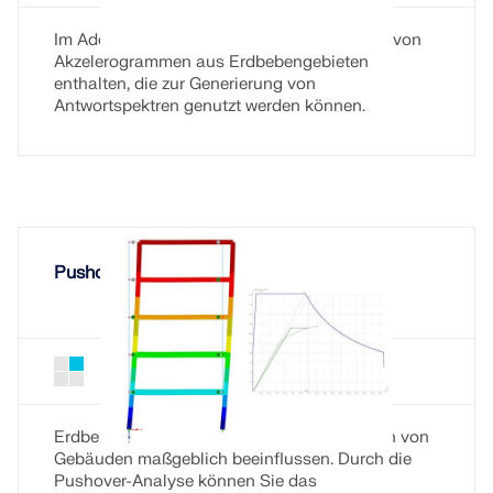
MEHR ERFAHREN
Im Add-On ist eine umfangreiche Bibliothek von
Akzelerogrammen aus Erdbebengebieten
enthalten, die zur Generierung von
Antwortspektren genutzt werden können.
Pushover-Analyse
Geo-Zonen-Tool
Pushover-Analyse für RSTAB 9
Add-On
Der Dlubal-Onlinedienst bietet Zonenkarten zur
schnellen Ermittlung von Schneelasten,
Erdbeben können das Verformungsverhalten von
Windgeschwindigkeiten und seismischen Daten.
Gebäuden maßgeblich beeinflussen. Durch die
Pushover-Analyse können Sie das