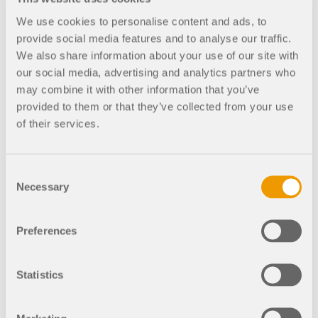
als Funktion der Zeit definieren. Die
We use cookies to personalise content and ads, to
Zeitverlaufsanalyse wird mit Hilfe der
Modalanalyse oder des linearen impliziten
provide social media features and to analyse our traffic.
Newmark-Lösers realisiert.
We also share information about your use of our site with
our social media, advertising and analytics partners who
may combine it with other information that you’ve
provided to them or that they’ve collected from your use
of their services.
Modelloptimierung mittels künstlicher Intellige
nz (KI)
Consent
Necessary
Selection
Modelloptimierung für RSTAB 9
Add-On
Preferences
Das Add-On Modelloptimierung findet geeignete
Parameter für parametrisierte Modelle und Blöcke
mithilfe der künstlichen Intelligenz (KI)-Technik der
Statistics
Partikelschwarmoptimierung (PSO), um gängige
Optimierungskriterien zu erfüllen.