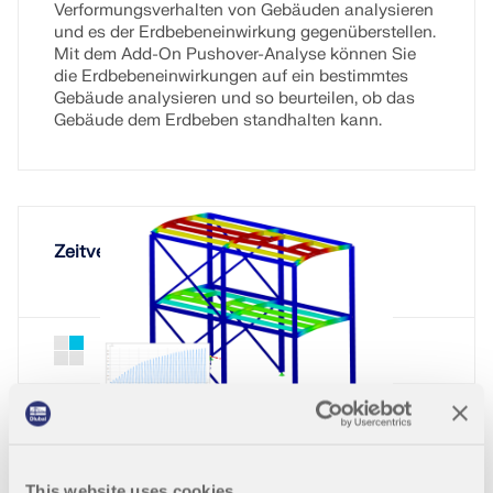
Verformungsverhalten von Gebäuden analysieren
LASTZONEN PRÜFEN
und es der Erdbebeneinwirkung gegenüberstellen.
Mit dem Add-On Pushover-Analyse können Sie
die Erdbebeneinwirkungen auf ein bestimmtes
Gebäude analysieren und so beurteilen, ob das
Gebäude dem Erdbeben standhalten kann.
Zeitverlaufsverfahren
Zeitverlaufsverfahren für RSTAB 9
Add-On
Überholte Produkte
Das Add-On Zeitverlaufsverfahren führt eine
dynamische Strukturanalyse der äußeren
Erregung durch. Unterschiedliche
Erregerfunktionen lassen sich tabellarisch oder
This website uses cookies