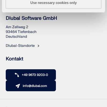
Tragwerksplaner
Use necessary cookies only
API Dokumentation
Index
Dlubal Software GmbH
Erste Schritte
Am Zellweg 2
Anwendungen
93464 Tiefenbach
Deutschland
Modellobjekte
Abos & Preise
Dlubal-Standorte
Beispiele
Kontakt
FEM für Stahlverbindungen
+49 9673 9203-0
Entwerfen und analysieren Sie Stahlverbindungen
info@dlubal.com
mit CBFEM gemäß EN 1993-1-8 und AISC 360,
vollständig integriert in RFEM 6 für schnellere und
genauere Arbeitsabläufe in der Tragwerksplanung.