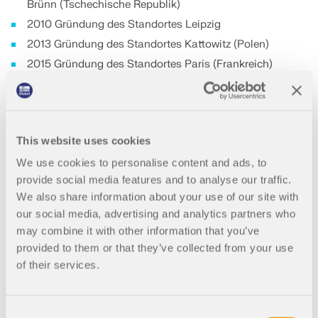
MODELLE ENTDECKEN
Brünn (Tschechische Republik)
Ingenieurwesens gestaltet. Erleben Sie Innovation,
ERSTE SCHRITTE
2010 Gründung des Standortes Leipzig
Add-Ons
UNSERE KUNDEN
Wachstum und spannende Herausforderungen.
Dlubal API
2013 Gründung des Standortes Kattowitz (Polen)
ANMELDEN
Zusätzliche Analysen
Der neue Dlubal API-Dienst (gRPC) bietet Ihnen eine
2015 Gründung des Standortes Paris (Frankreich)
IHRE KARRIEREMÖGLICHKEITEN
flexible Schnittstelle zur Statiksoftware auf Basis
Dynamische Analysen
2015 Gründung des Standortes Bologna (Italien)
von Python und C# mit direktem Zugriff auf die
KONTO ERSTELLEN
gesamte Dlubal-Produktpalette.
Sonderlösungen
2015 Gründung des Standortes Philadelphia (USA)
Bemessung
2018 Eröffnung des Büros in Brünn (Tschechische
Entfesseln Sie die Kraft der Innovation
Schnell Antworten finden
Republik)
EINSTIEG MIT API
This website uses cookies
Entdecken Sie innovative Tools und Verbesserungen,
2020 Gründung des Standortes München
Finden Sie schnelle Antworten auf häufig gestellte
We use cookies to personalise content and ads, to
die Ihren technischen Arbeitsablauf optimieren.
Fragen zu Dlubal Software. Durchsuchen oder filtern
2021 Gründung des Standortes Shanghai (China)
provide social media features and to analyse our traffic.
Deutsch
Sie Hunderte von FAQs, um Probleme im
We also share information about your use of our site with
RSECTION 1
Handumdrehen zu lösen.
NEUE FEATURES ENTDECKEN
Zahlen
our social media, advertising and analytics partners who
Kostenfreie Zone von Dlubal Software
may combine it with other information that you’ve
Benutzerdefinierte Querschnittsberechnungen
FAQ ANZEIGEN
Statiksoftware für Studenten gratis
Dlubal Software ist bei über 13.000 Firmen und über
provided to them or that they’ve collected from your use
Sie können sich jederzeit fachkundig helfen lassen.
Treffen Sie die Experten
130.000 Anwendern in 132 Ländern im Einsatz
of their services.
Als Benutzer von Service Contract Pro profitieren Sie
Tausende Studenten weltweit profitieren bereits von
Weitere Infos
Das Unternehmen beschäftigt derzeit insgesamt über
Unsere engagierten Ingenieure stehen Ihnen
von kostenloser KI-Unterstützung, E-Mail-Support,
Dlubal Software. Genießen Sie während Ihres
350 Mitarbeiter
jederzeit und überall bei der Modellierung,
Finden Sie Ihren Traumjob
Live-Webinaren und Premium-Diensten.
gesamten Studiums kostenlosen Zugang,
Bemessung und bei technischen Herausforderungen
Schulungen und kompetenten Support.
Consent