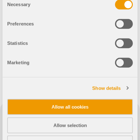
Statik, die Spaß macht!
Werden Sie Teil eines weltweit führenden Anbieters
zur Seite.
Necessary
Selection
von Ingenieursoftware und bringen Sie Ihre Karriere
SUPPORT ERHALTEN
auf ein neues Niveau.
KOSTENLOSE LIZENZ ERHALTEN
RWIND 3
MIT DEM SUPPORT IN VERBINDUNG TRETEN
Dlubal stellt eine verlässliche Grundlage für Planungsprozesse bereit. Seit
Preferences
seiner Gründung 1987 hat sich Dlubal Software GmbH darauf konzentriert,
OFFENE STELLEN ENTDECKEN
intuitive und effektive Softwarelösungen für statische und dynamische
CFD-Software für digitale Windkanäle
Berechnungen, CFD-Analysen sowie für die Dimensionierung von
Tragwerken zu entwickeln.
Statistics
Weitere Infos
Dank eines engagierten Teams von über 350 Mitarbeitern an 11
internationalen Standorten sichert das familiengeführte Unternehmen
kontinuierlich die Fortentwicklung und Verfeinerung seiner Statiksoftware.
Marketing
Das positive Feedback der Anwender unterstreicht diesen Erfolg: Dlubal
Software verzeichnet weltweit über 130.000 zufriedene Anwender.
Dlubal API
Show details
Ihr Tor zur parametrischen Modellierung und
Allow all cookies
Automatisierung
API entdecken
Allow selection
Statik-Software für Statiker und