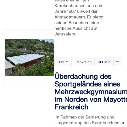
eines ehemaligen
Krankenhauses aus dem
LASTZONEN PRÜFEN
Jahre 1887 unweit der
Altstadtmauern. Er bietet
seinen Besuchern eine
herrliche Aussicht auf
Jerusalem.
001271
Frankreich
RFEM 5
Überdachung des
Sportgeländes eines
Mehrzweckgymnasiu
Überholte Produkte
im Norden von Mayotte
Frankreich
Im Rahmen der Sanierung und
Umgestaltung des Sportbereichs an