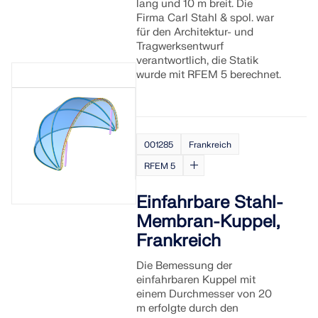
lang und 10 m breit. Die
API Dokumentation
Firma Carl Stahl & spol. war
für den Architektur- und
Index
Tragwerksentwurf
verantwortlich, die Statik
Erste Schritte
wurde mit RFEM 5 berechnet.
Anwendungen
Modellobjekte
Abos & Preise
001285
Frankreich
Beispiele
RFEM 5
Einfahrbare Stahl-
Membran-Kuppel,
FEM für Stahlverbindungen
Frankreich
Entwerfen und analysieren Sie Stahlverbindungen mit
CBFEM gemäß EN 1993-1-8 und AISC 360, vollständig
Die Bemessung der
integriert in RFEM 6 für schnellere und genauere
einfahrbaren Kuppel mit
Arbeitsabläufe in der Tragwerksplanung.
einem Durchmesser von 20
m erfolgte durch den