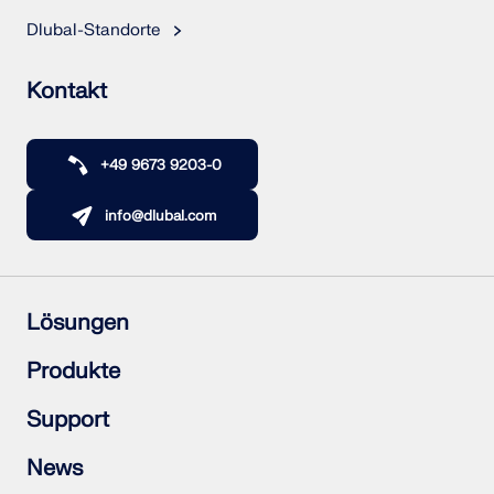
Dlubal-Standorte
Kontakt
+49 9673 9203-0
info@dlubal.com
Lösungen
Stahlbetonbau
Produkte
Stahlbau
Holzbau
RFEM 6
Support
Stahlanschlüsse
RSTAB 9
RSECTION 1
Häufig gestellte Fragen (FAQs)
News
RWIND 3
Individuelle Frage stellen