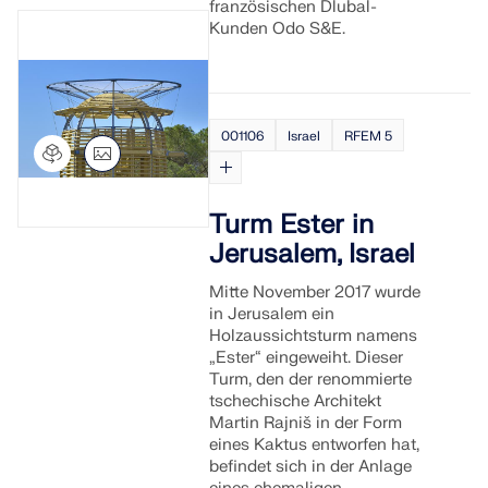
französischen Dlubal-
MEHR ERFAHREN
Kunden Odo S&E.
001106
Israel
RFEM 5
Turm Ester in
Jerusalem, Israel
Mitte November 2017 wurde
in Jerusalem ein
Holzaussichtsturm namens
„Ester“ eingeweiht. Dieser
Geo-Zonen-Tool
Turm, den der renommierte
tschechische Architekt
Der Dlubal-Onlinedienst bietet Zonenkarten zur
Martin Rajniš in der Form
schnellen Ermittlung von Schneelasten,
eines Kaktus entworfen hat,
Windgeschwindigkeiten und seismischen Daten.
befindet sich in der Anlage