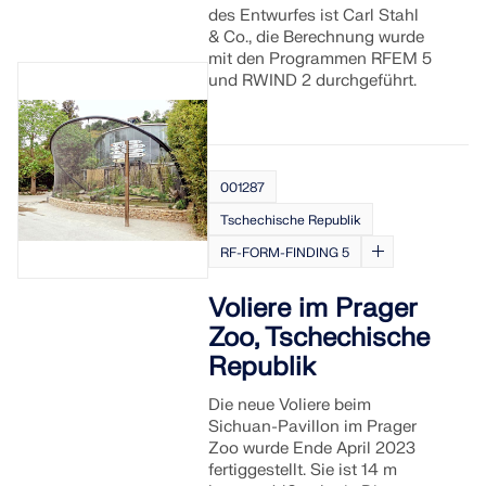
des Entwurfes ist Carl Stahl
SUPPORT ERHALTEN
& Co., die Berechnung wurde
OFFENE STELLEN ENTDECKEN
MIT DEM SUPPORT IN VERBINDUNG TRETEN
RWIND 3
KOSTENLOSE LIZENZ ERHALTEN
mit den Programmen RFEM 5
und RWIND 2 durchgeführt.
CFD-Software für digitale Windkanäle
Weitere Infos
001287
Tschechische Republik
RF-FORM-FINDING 5
Dlubal API
Voliere im Prager
Zoo, Tschechische
Republik
Ihr Tor zur parametrischen Modellierung und
Automatisierung
Die neue Voliere beim
Sichuan-Pavillon im Prager
API entdecken
Zoo wurde Ende April 2023
fertiggestellt. Sie ist 14 m