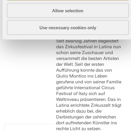
Seilnetzkonstruktion
Allow selection
für "International
Circus Festival of
Use necessary cookies only
Italy", Italien
Seit zwanzig Jahren begeistert
das Zirkusfestival in Latina nun
schon seine Zuschauer und
versammelt die besten Artisten
der Welt. Seit der ersten
Aufführung konnte das von
Giulio Montico ins Leben
gerufene und von seiner Familie
geführte International Circus
Festival of Italy sich auf
Weltniveau präsentieren. Das in
Latina errichtete Zirkuszelt trägt
erheblich dazu bei, die
Darbietungen der zahlreichen
dort auftretenden Künstler ins
rechte Licht zu setzen.