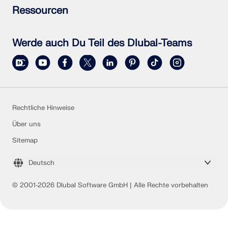
Schneelastzonen, Windzonen und Erdbebenzonen
Newsletter abonnieren
Ressourcen
Vertriebsteam kontaktieren
Aktuelle Nachrichten
Veranstaltungsübersicht
Vollversion zum Testen herunterladen
Online-Schulungen
Kundenprojekt einreichen
Werde auch Du Teil des Dlubal-Teams
Kundenprojekte
Online-Handbücher
Rechtliche Hinweise
Über uns
Sitemap
Deutsch
© 2001-2026 Dlubal Software GmbH | Alle Rechte vorbehalten