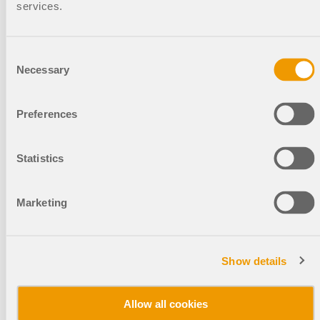
eines
services.
Tennisplatzes in
Belin-Béliet,
Consent
Frankreich
Necessary
Selection
Der 1976 gegründete
Tennisclub der Gemeinde
Preferences
Belin-Béliet (Département
Gironde) hat seit Juli 2019
eine brandneue Tennishalle.
Statistics
Dieses Projekt wurde dank
einer Subvention des
französischen
Tennisverbandes und der
Marketing
Unterstützung der Gemeinde
ermöglicht.
Show details
001165
Italien
RFEM 5
Allow all cookies