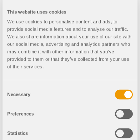
Ort
API Dokumentation
This website uses cookies
Stuttgart
Index
We use cookies to personalise content and ads, to
Erste Schritte
provide social media features and to analyse our traffic.
We also share information about your use of our site with
Konferenz
Stattgefunden
Anwendungen
our social media, advertising and analytics partners who
Modellobjekte
may combine it with other information that you’ve
Abos & Preise
provided to them or that they’ve collected from your use
of their services.
Beispiele
Consent
Necessary
Selection
FEM für Stahlverbindungen
Mia: KI-Assistentin
Entwerfen und analysieren Sie Stahlverbindungen
Preferences
mit CBFEM gemäß EN 1993-1-8 und AISC 360,
vollständig integriert in RFEM 6 für schnellere und
genauere Arbeitsabläufe in der Tragwerksplanung.
Statistics