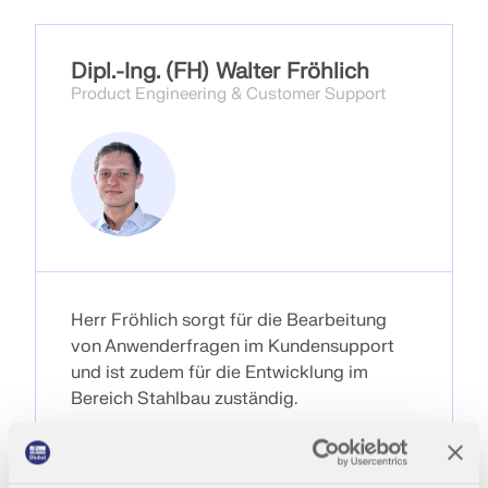
Werden Sie Teil eines weltweit führenden Anbieters
zur Seite.
von Ingenieursoftware und bringen Sie Ihre Karriere
SUPPORT ERHALTEN
auf ein neues Niveau.
KOSTENLOSE LIZENZ ERHALTEN
RWIND 3
MIT DEM SUPPORT IN VERBINDUNG TRETEN
Dipl.-Ing. (FH) Walter Fröhlich
Product Engineering & Customer Support
OFFENE STELLEN ENTDECKEN
CFD-Software für digitale Windkanäle
Weitere Infos
Dlubal API
Herr Fröhlich sorgt für die Bearbeitung
von Anwenderfragen im Kundensupport
Ihr Tor zur parametrischen Modellierung und
und ist zudem für die Entwicklung im
Automatisierung
Bereich Stahlbau zuständig.
API entdecken