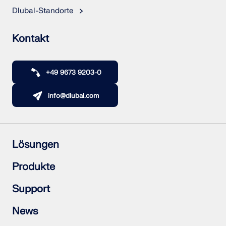
Dlubal-Standorte
LASTZONEN PRÜFEN
Kontakt
+49 9673 9203-0
info@dlubal.com
Lösungen
Überholte Produkte
Stahlbetonbau
Produkte
Stahlbau
Holzbau
RFEM 6
Support
Stahlanschlüsse
RSTAB 9
RSECTION 1
Häufig gestellte Fragen (FAQs)
News
RWIND 3
Individuelle Frage stellen