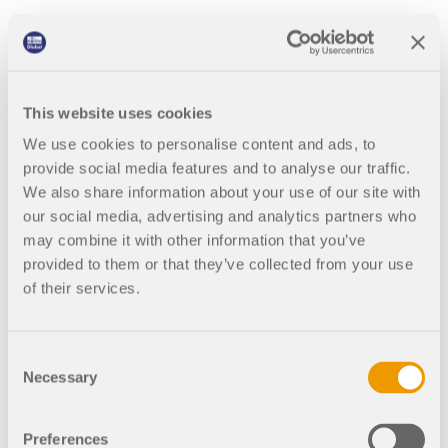
Werden Sie Teil eines weltweit führenden Anbieters
zur Seite.
von Ingenieursoftware und bringen Sie Ihre Karriere
Mia: KI-Assistentin
SUPPORT ERHALTEN
auf ein neues Niveau.
KOSTENLOSE LIZENZ ERHALTEN
RWIND 3
MIT DEM SUPPORT IN VERBINDUNG TRETEN
OFFENE STELLEN ENTDECKEN
CFD-Software für digitale Windkanäle
This website uses cookies
We use cookies to personalise content and ads, to
Weitere Infos
provide social media features and to analyse our traffic.
We also share information about your use of our site with
our social media, advertising and analytics partners who
may combine it with other information that you’ve
provided to them or that they’ve collected from your use
Dlubal API
of their services.
Ihr Tor zur parametrischen Modellierung und
Automatisierung
Consent
Necessary
Selection
API entdecken
Preferences