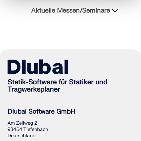
MEHR ERFAHREN
Aktuelle Messen/Seminare
Statik-Software für Statiker und
Tragwerksplaner
Geo-Zonen-Tool
Dlubal Software GmbH
Der Dlubal-Onlinedienst bietet Zonenkarten zur
Am Zellweg 2
schnellen Ermittlung von Schneelasten,
93464 Tiefenbach
Windgeschwindigkeiten und seismischen Daten.
Deutschland