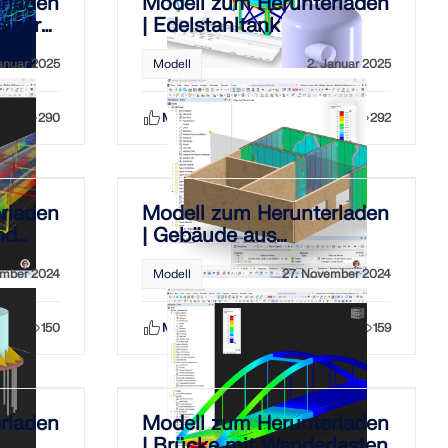
rladen
Modell zum Herunterladen
einer
| Edelstahltank
anuar 2025
Modell
2. Januar 2025
290
Mag ich
Teilen
292
rladen
Modell zum Herunterladen
nd
| Gebäude aus
Holztafelwänden
ember 2024
Modell
27. November 2024
150
Mag ich
Teilen
159
rladen
Modell zum Herunterladen
| Brücke mit Wanderlasten