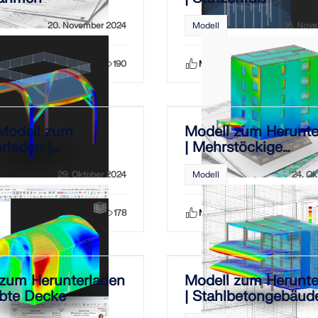
20. November 2024
Modell
16. Nov
Teilen
190
Mag ich
Teilen
Modell zum
Modell zum Herunte
rladen |
| Mehrstöckige
erstand
Betonkonstruktion
29. Oktober 2024
Modell
24. Ok
Teilen
178
Mag ich
Teilen
 zum Herunterladen
Modell zum Herunte
lbte Decke
| Stahlbetongebäud