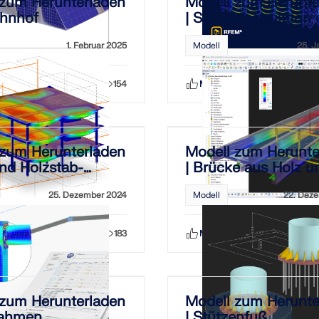
 zum Herunterladen
Modell zum Herunte
ahnhof
| Stahlkonstruktion 
Sporthalle
1. Februar 2025
Modell
25. J
Teilen
154
Mag ich
Teilen
 zum Herunterladen
Modell zum Herunte
nd Holzstab-
| Brücke aus Holz u
uktion | NDS 2024
Stahl
25. Dezember 2024
Modell
22. Dez
Teilen
183
Mag ich
Teilen
 zum Herunterladen
Modell zum Herunte
rahmen
| Stützenfuß