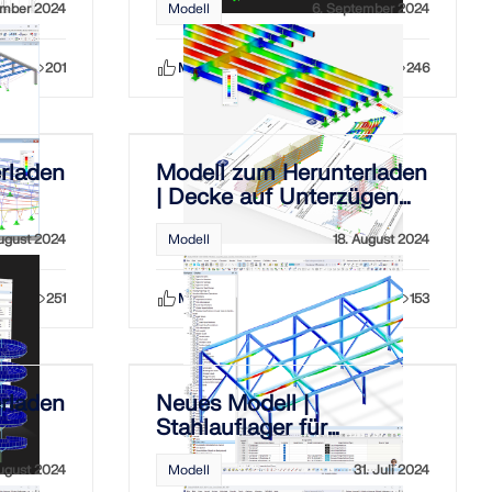
ember 2024
Modell
6. September 2024
201
Mag ich
Teilen
246
rladen
Modell zum Herunterladen
| Decke auf Unterzügen
unter
ugust 2024
Modell
18. August 2024
Brandbeanspruchung
251
Mag ich
Teilen
153
rladen
Neues Modell |
Stahlauflager für
Photovoltaikmodule
ugust 2024
Modell
31. Juli 2024