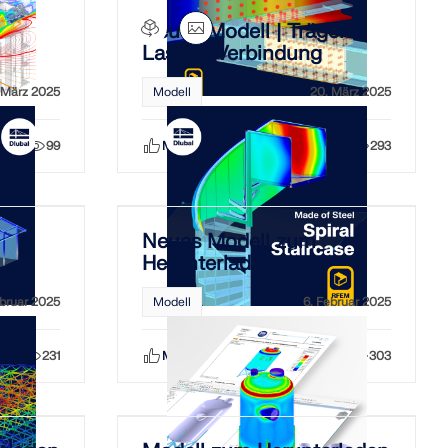
Neues Modell | Träger-
Lasche-Verbindung
 März 2025
Modell
20. März 2025
99
Mag ich
Teilen
293
Neues Modell zum
Herunterladen |
Wendeltreppe aus Stahl
ebruar 2025
Modell
6. Februar 2025
231
Mag ich
Teilen
303