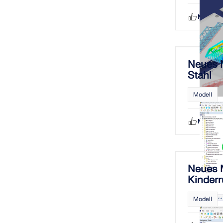
Mag ich
Neues M
Stahl
Modell
Mag ich
Neues M
Kinderr
Profile
Modell