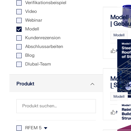
Verifikationsbeispiel
Video
Modell
MEHR ERFAHREN
Webinar
| Gebä
Modell
Mauerw
Modell
Stahlb
Kundenrezension
Überholte Produkte
Abschlussarbeiten
Mag ich
Blog
Dlubal-Team
Modell
Produkt
| Stahl
Überda
Modell
Bemess
Stahla
Mag ich
RFEM 5