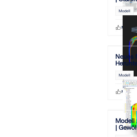
Modell
Mag ich
Neues 
Herunte
Holzunt
Modell
Mag ich
Modell
| Gewö