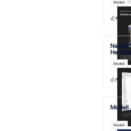
Modell
Mag ich
Neues 
Herunt
Modell
Mag ich
Modell 
Modell