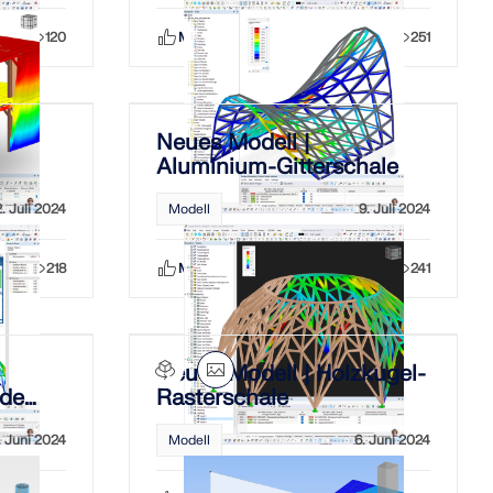
120
Mag ich
Teilen
251
Neues Modell |
Aluminium-Gitterschale
2. Juli 2024
Modell
9. Juli 2024
218
Mag ich
Teilen
241
Neues Modell | Holzkugel-
nde
Rasterschale
hl
. Juni 2024
Modell
6. Juni 2024