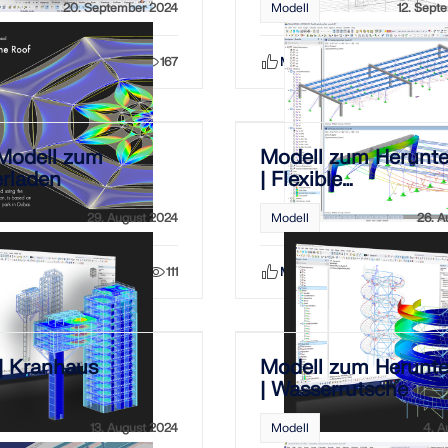
20. September 2024
Modell
12. Sept
Teilen
167
Mag ich
Teilen
Modell zum
Modell zum Herunte
erladen
| Flexible
Photovoltaikanlage
29. August 2024
Modell
26. A
Teilen
111
Mag ich
Teilen
| Kranhaus
Modell zum Herunte
| Wasserrutsche
13. August 2024
Modell
4. A