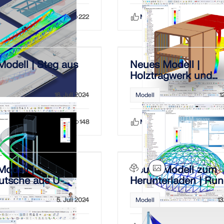
Teilen
222
Mag ich
Teilen
odell | Steg aus
Neues Modell |
Holztragwerk und
Holztafelwände
16. Juli 2024
Modell
1
Teilen
148
Mag ich
Teilen
odell |
Neues Modell zum
utsche aus U-
Herunterladen | Ru
n
Gitterschale aus Sta
5. Juli 2024
Modell
13