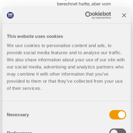
berechnet hatte, aber vom
Chefingenieur Joseph
Strauss entlassen wurde. Er
bekam Zeit seines Lebens nie
die Anerkennung, die er
verdient hatte. Klingt gut?
This website uses cookies
Dann lest rein!
We use cookies to personalise content and ads, to
provide social media features and to analyse our traffic.
We also share information about your use of our site with
our social media, advertising and analytics partners who
5. März 2026
000200
may combine it with other information that you’ve
Bauwesen
provided to them or that they’ve collected from your use
of their services.
Verhängnisvolles
Meisterwerk: John
Augustus
Consent
Necessary
Roebling und
Selection
seine Brooklyn