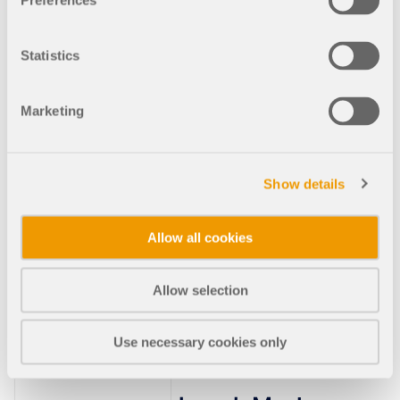
Bridge
Preferences
Mit der Brooklyn Bridge
wollte der ausgewanderte
Statistics
Deutsche John Augustus
Roebling sein Lebenswerk
erschaffen. Doch er starb,
Marketing
noch bevor der Bau wirklich
beginnen konnte.
Verhängnisvolle
Schicksalsschläge, eine
Show details
Brücke mit tragischer
Geschichte und ein
überraschendes Happy End:
Allow all cookies
Lest rein!
Allow selection
19. Februar 2026
000199
Use necessary cookies only
Bauwesen