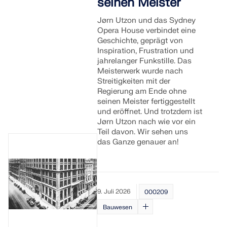
seinen Meister
API Dokumentation
Jørn Utzon und das Sydney
Index
Opera House verbindet eine
Geschichte, geprägt von
Erste Schritte
Inspiration, Frustration und
jahrelanger Funkstille. Das
Anwendungen
Meisterwerk wurde nach
Modellobjekte
Streitigkeiten mit der
Regierung am Ende ohne
Abos & Preise
seinen Meister fertiggestellt
Beispiele
und eröffnet. Und trotzdem ist
Jørn Utzon nach wie vor ein
Teil davon. Wir sehen uns
das Ganze genauer an!
FEM für Stahlverbindungen
Entwerfen und analysieren Sie Stahlverbindungen
mit CBFEM gemäß EN 1993-1-8 und AISC 360,
9. Juli 2026
000209
vollständig integriert in RFEM 6 für schnellere und
genauere Arbeitsabläufe in der Tragwerksplanung.
Bauwesen