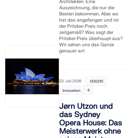
Werden Sie Teil eines weltweit führenden Anbieters
Architekten. Eine
zur Seite.
von Ingenieursoftware und bringen Sie Ihre Karriere
Auszeichnung, die nur die
SUPPORT ERHALTEN
auf ein neues Niveau.
Besten bekommen. Aber wo
KOSTENLOSE LIZENZ ERHALTEN
RWIND 3
MIT DEM SUPPORT IN VERBINDUNG TRETEN
hat das angefangen und ist
der Pritzker-Preis noch
OFFENE STELLEN ENTDECKEN
zeitgemäß? Was sagt der
CFD-Software für digitale Windkanäle
Pritzker-Preis überhaupt aus?
Wir sehen uns das Ganze
Weitere Infos
genauer an!
23. Juli 2026
000210
Dlubal API
Innovation
Ihr Tor zur parametrischen Modellierung und
Jørn Utzon und
Automatisierung
das Sydney
Opera House: Das
API entdecken
Meisterwerk ohne