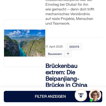
Einstieg bei Dlubal für ihn
wie gemacht – denn dort trifft
mechanisches Verständnis
auf reale Projekte, Menschen
und Teamwork.
17. April 2025
000174
Bauwesen
Brückenbau
extrem: Die
Beipanjiang-
Brücke in China
Brücken verbinden
FILTER ANZEIGEN
Menschen, Städte,
Wirtschaftsstandorte. Die