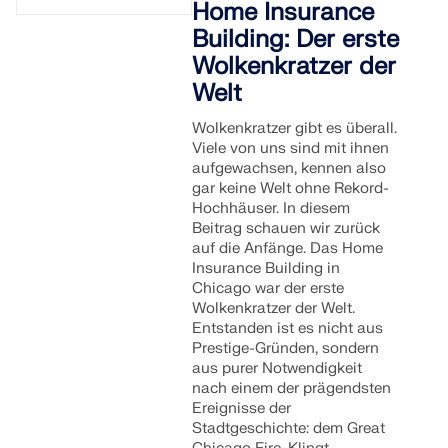
Home Insurance
MEHR ERFAHREN
Building: Der erste
Wolkenkratzer der
Welt
Wolkenkratzer gibt es überall.
Viele von uns sind mit ihnen
aufgewachsen, kennen also
gar keine Welt ohne Rekord-
Hochhäuser. In diesem
Beitrag schauen wir zurück
auf die Anfänge. Das Home
Insurance Building in
Chicago war der erste
Wolkenkratzer der Welt.
Entstanden ist es nicht aus
Geo-Zonen-Tool
Prestige-Gründen, sondern
aus purer Notwendigkeit
Der Dlubal-Onlinedienst bietet Zonenkarten zur
nach einem der prägendsten
schnellen Ermittlung von Schneelasten,
Ereignisse der
Windgeschwindigkeiten und seismischen Daten.
Stadtgeschichte: dem Great