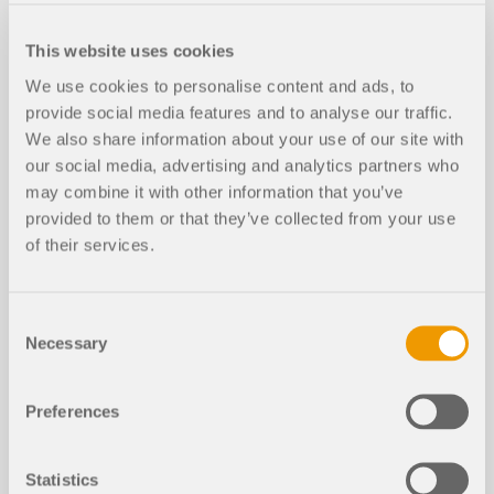
This website uses cookies
We use cookies to personalise content and ads, to
Screenshots
provide social media features and to analyse our traffic.
Dieser Beitrag befasst sich mit der unausgesteiften
geschraubten Stirnplattenverbindung, einer
We also share information about your use of our site with
gängigen Stahlbauverbindung im Bauwesen.
our social media, advertising and analytics partners who
Analytische Berechnungen auf Basis der
Modell 006262 | Trägerverankerung |
may combine it with other information that you’ve
Dieser Beitrag befasst sich mit der Bedeutung der
Eurocode-3-Richtlinien werden mit Ergebnissen
Angeschweißter Konsolanschluss und Fußplatte
provided to them or that they’ve collected from your use
Berücksichtigung der Anschluss-Bauwerk-
verglichen, die mit dem Add-On Stahlanschlüsse in
Interaktion bei der Modellierung und Bemessung
of their services.
RFEM 6 ermittelt wurden. Der Schwerpunkt liegt
und zeigt, wie dies in RFEM 6 umgesetzt werden
auf der Bewertung der Genauigkeit und
kann.
Zuverlässigkeit der CBFEM-Methode bei der
In diesem Beitrag wird gezeigt, wie die Analyse in
Erfassung des Tragwerksverhaltens und der
Consent
der Software gestartet und durchgeführt wird, bevor
Weiterlesen
Lastreaktionen in Stahlkonstruktionen. Diese
Necessary
Selection
das zugrunde liegende Konzept kurz erläutert wird.
Untersuchung soll das Verständnis für die
Leistungsfähigkeit von FEM-Software verbessern
Produkt-Features
Weiterlesen
und Fachleuten im Bereich der Tragwerksplanung
Preferences
praktische Erkenntnisse liefern.
Komponente "Stabeditor"
Weiterlesen
Statistics