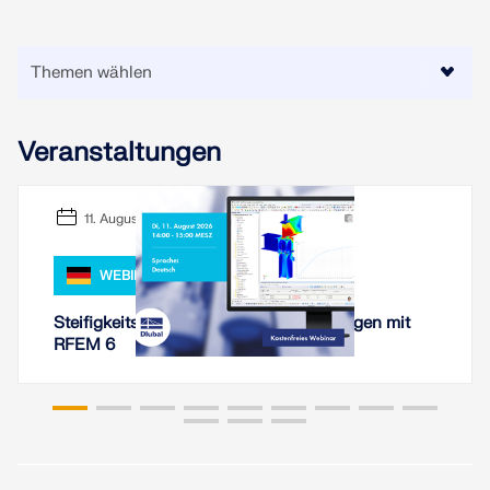
MEHR ERFAHREN
Veranstaltungen
11. August 2026
WEBINAR
Steifigkeitsanalyse von Stahlverbindungen mit
RFEM 6
Geo-Zonen-Tool
Der Dlubal-Onlinedienst bietet Zonenkarten zur
schnellen Ermittlung von Schneelasten,
Windgeschwindigkeiten und seismischen Daten.