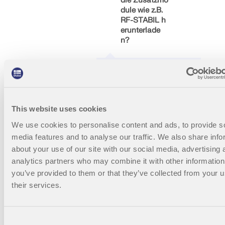
die Zusatzmo
ermittelt
dule wie z.B.
werden.
Es sollten die
RF-STABIL h
so
erunterlade
berechneten
n?
Diese können
Knicklängen
danach in
daher nur
RF-/HOLZ
von den
Pro im Dialog
Alle
Stäben
der
Zusatzmodul
verwendet
"Effektiven
e sind Teil
werden, die
Längen"
der
This website uses cookies
auch in der
importiert
Installation
Mehr
jeweiligen
werden.
We use cookies to personalise content and ads, to provide s
des
anzeigen
Knickfigur
003338
RFEM 5
RF-STABIL 5
Hauptprogra
media features and to analyse our traffic. We also share info
ausknicken.
mms
about your use of our site with our social media, advertising 
Beim
Mehr
RFEM/RSTA
Funktion zur Aufdeck
globalen
analytics partners who may combine it with other information
anzeigen
B. Sie können
Versagen
von Instabilitäten im S
you’ve provided to them or that they’ve collected from your u
über das
einer Struktur
em
their services.
Menü
(siehe
"Zusatzmodu
Beispiel
le"
Abbildung 1)
Für welche Anwendung is
aufgerufen
Consent
ist es somit
t die Option "Eigenform d