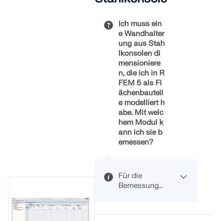
in die
"1.1
jeweilige
Basisangabe
Ich muss ein
Richtung
n" unter dem
e Wandhalter
„ausbeult“.
Feld
ung aus Stah
Ganz klar ist,
"Optionen"
lkonsolen di
dass die
die Option
mensioniere
Normalkräfte
"Steifigkeitsä
n, die ich in R
hier ebenfalls
nderungen
FEM 5 als Fl
eine
von RFEM
ächenbauteil
Auswirkung
aktivieren"
e modelliert h
auf die
aktiviert ist.
abe. Mit welc
Ergebnisse
hem Modul k
haben.
ann ich sie b
emessen?
Mehr
anzeigen
Für die
Bemessung
von
Stahlflächen
Möchten Sie
ist das
auch lokales