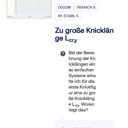
Modul RF-
Beulen
000299
RSKNICK 8
STAHL
berücksichtig
Flächen
en, so sind
RF-STABIL 5
bestens
die
geeignet.
Zusatzmodul
Zu große Knicklän
e RF-STABIL
ge L
(zur
cr,y
Ermittlung
der Beulfigur
Bei der Berec
und
hnung der Kn
Verzweigung
icklängen ein
slasten)
es einfachen
sowie RF-
Systems erha
IMP (zur
lte ich für die
Ermittlung
erste Knickfig
der
ur eine zu gro
Imperfektions
ße Knickläng
figur,
e L
. Woran
basierend
cr,y
liegt das?
auf der
Beulfigur) zu
empfehlen.