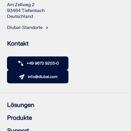
Am Zellweg 2
MEHR ERFAHREN
93464 Tiefenbach
Deutschland
Dlubal-Standorte
Kontakt
+49 9673 9203-0
info@dlubal.com
Geo-Zonen-Tool
Lösungen
Der Dlubal-Onlinedienst bietet Zonenkarten zur
schnellen Ermittlung von Schneelasten,
Stahlbetonbau
Produkte
Windgeschwindigkeiten und seismischen Daten.
Stahlbau
Holzbau
RFEM 6
Support