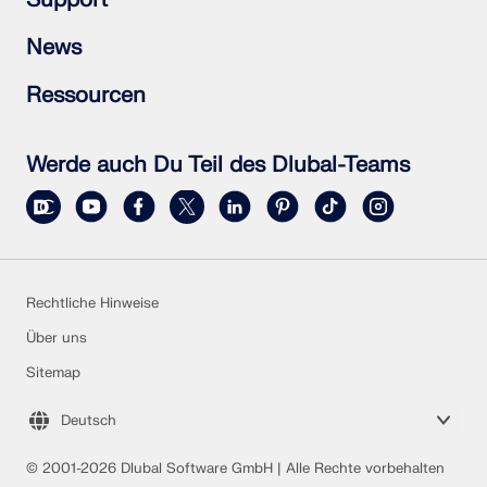
Stahlanschlüsse
RSTAB 9
LASTZONEN PRÜFEN
RSECTION 1
Häufig gestellte Fragen (FAQs)
News
RWIND 3
Individuelle Frage stellen
Schneelastzonen, Windzonen und Erdbebenzonen
Newsletter abonnieren
Ressourcen
Vertriebsteam kontaktieren
Aktuelle Nachrichten
Veranstaltungsübersicht
Vollversion zum Testen herunterladen
Online-Schulungen
Kundenprojekt einreichen
Werde auch Du Teil des Dlubal-Teams
Kundenprojekte
Online-Handbücher
Rechtliche Hinweise
Über uns
Überholte Produkte
Sitemap
Deutsch
© 2001-2026 Dlubal Software GmbH | Alle Rechte vorbehalten