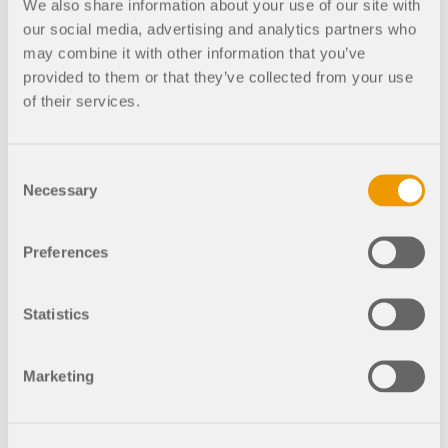
Werden Sie Teil eines weltweit führenden Anbieters
We also share information about your use of our site with
zur Seite.
von Ingenieursoftware und bringen Sie Ihre Karriere
SUPPORT ERHALTEN
our social media, advertising and analytics partners who
auf ein neues Niveau.
KOSTENLOSE LIZENZ ERHALTEN
RWIND 3
may combine it with other information that you’ve
MIT DEM SUPPORT IN VERBINDUNG TRETEN
provided to them or that they’ve collected from your use
OFFENE STELLEN ENTDECKEN
of their services.
CFD-Software für digitale Windkanäle
Weitere Infos
Consent
Necessary
Selection
Preferences
Dlubal API
Statistics
Ihr Tor zur parametrischen Modellierung und
Automatisierung
Marketing
API entdecken