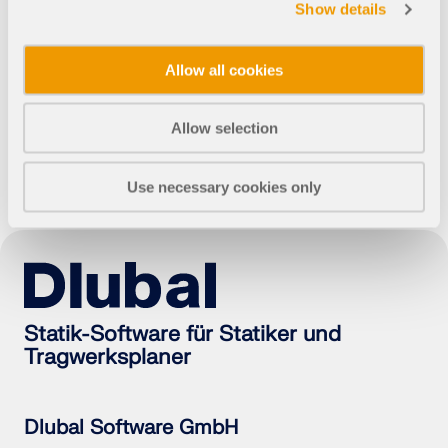
Show details
API Dokumentation
Index
Allow all cookies
Erste Schritte
Neueste Formeln
Anwendungen
Allow selection
Modellobjekte
Abos & Preise
Use necessary cookies only
Beispiele
FEM für Stahlverbindungen
Statik-Software für Statiker und
Entwerfen und analysieren Sie Stahlverbindungen
Tragwerksplaner
mit CBFEM gemäß EN 1993-1-8 und AISC 360,
vollständig integriert in RFEM 6 für schnellere und
genauere Arbeitsabläufe in der Tragwerksplanung.
Dlubal Software GmbH