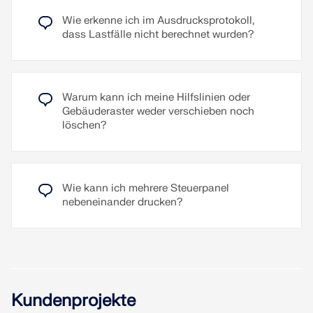
werden. Ein typischer Anwendungsfall für die
Windrose ist das Vorliegen von Winddaten aus
Wie erkenne ich im Ausdrucksprotokoll,
einem Gutachten. Eine weitere Anwendung ist die
dass Lastfälle nicht berechnet wurden?
Berücksichtigung von Windabschirmungseffekten
auf ein Gebäude, beispielsweise durch
Nachbargebäude oder das Gelände.
Warum kann ich meine Hilfslinien oder
Weiterlesen
Gebäuderaster weder verschieben noch
löschen?
Wie kann ich mehrere Steuerpanel
nebeneinander drucken?
Kundenprojekte