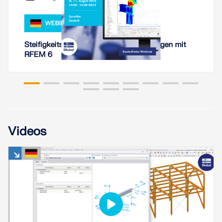
LASTZONEN PRÜFEN
WEBINAR
Steifigkeitsanalyse von Stahlverbindungen mit
RFEM 6
Videos
Überholte Produkte