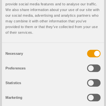
provide social media features and to analyse our traffic.
We also share information about your use of our site with
our social media, advertising and analytics partners who
may combine it with other information that you’ve
provided to them or that they’ve collected from your use
of their services.
Die Bemessung von Einzelfundamenten gemäß
ACI 318 [1] und IBC [2] kann nun mit dem Add-On
Betonfundamente durchgeführt werden. Dieser
Consent
Beitrag zeigt, wie ein rechteckiges Einzelfundament
Necessary
Selection
in RFEM 6 modelliert wird und vergleicht die
Bemessungsergebnisse mit einem Referenzbeispiel
aus dem ACI Concrete Design Handbook [3].
Preferences
Weiterlesen
Statistics
Marketing
Wirkung von Umgebungsstrukturen
auf die aerodynamische Reaktion zu