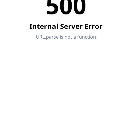
Abos & Preise
Beispiele
FEM für Stahlverbindungen
Entwerfen und analysieren Sie Stahlverbindungen mit C
vollständig integriert in RFEM 6 für schnellere und genaue
MEHR ERFAHREN