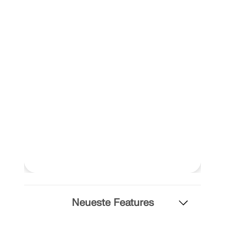
Geo-Zonen-Tool
Der Dlubal-Onlinedienst bietet Zonenkarten zur schnellen
Windgeschwindigkeiten und seismischen Daten.
Neueste Features
LASTZONEN PRÜFEN