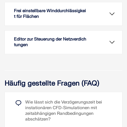
Frei einstellbare Winddurchlässigkei
t für Flächen
Editor zur Steuerung der Netzverdich
tungen
Die RWIND-Ergebnisse können Sie sich direkt im
Häufig gestellte Fragen (FAQ)
Hauptprogramm anzeigen lassen. Wählen Sie im
Navigator - Ergebnisse aus der oberen Liste den
Ergebnistyp "Windsimulationsanalyse".
Wie lässt sich die Verzögerungszeit bei
Derzeit sind folgende Ergebnisse verfügbar, die
Mit RWIND 2 Pro gelingt es Ihnen völlig
instationären CFD-Simulationen mit
sich auf das RWIND-Berechnungsnetz beziehen:
problemlos, eine Durchlässigkeit auf eine Fläche
zeitabhängigen Randbedingungen
anzuwenden. Sie benötigen lediglich die Definition
Flächendruck
abschätzen?
Cp-Koeffizient der Fläche