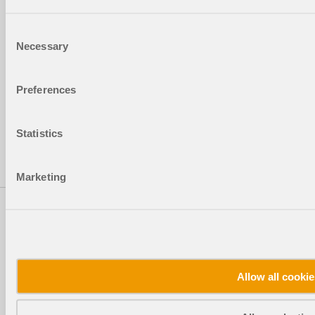
Deutschland
Dlubal-Standorte
Consent
Necessary
Selection
Kontakt
Preferences
+49 9673 9203-0
Statistics
info@dlubal.com
Marketing
Lösungen
Stahlbetonbau
Stahlbau
Holzbau
Allow all cooki
Stahlanschlüsse
Produkte