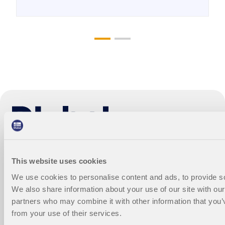
Statik-Software für Statiker und
Tragwerksplaner
This website uses cookies
We use cookies to personalise content and ads, to provide soc
Dlubal Software GmbH
We also share information about your use of our site with our
partners who may combine it with other information that you’v
Am Zellweg 2
from your use of their services.
93464 Tiefenbach