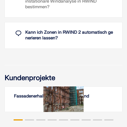
instationäre Windanalyse in RWIND
Gerüstplanen, Staubschutzvorhängen,
bestimmen?
Netzkonstruktionen usw. Sie werden begeistert
sein!
Weiterlesen
Kann ich Zonen in RWIND 2 automatisch ge
nerieren lassen?
Kundenprojekte
Fassadenerhaltung in Tallinn, Estland