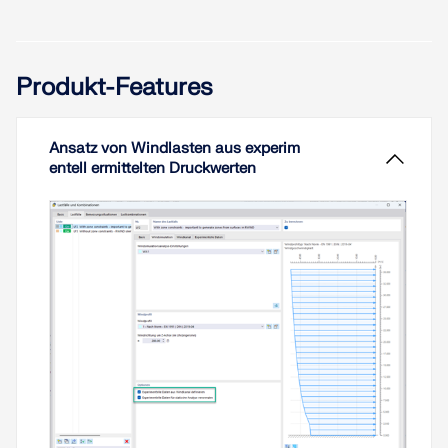
Optimierung der Ergebnisse in Snagit. Dieser
Geschwindigkeitsschwankungen eine physikalisch
Weiterlesen
Prozess erzeugt präzise und optisch ansprechende
konsistente turbulente Einströmung auf einer
Diagramme, die zeigen, wie sich Luft um Gebäude
vertikalen Anströmebene.
herum bewegt, und sich daher ideal für
Produkt-Features
architektonische Analysen und Präsentationen
Weiterlesen
eignen.
Ansatz von Windlasten aus experim
Weiterlesen
entell ermittelten Druckwerten