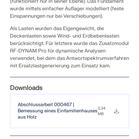
(funktioniert nur in seiner Ebene). Das Fundament
Werden Sie Teil eines weltweit führenden Anbieters
zur Seite.
von Ingenieursoftware und bringen Sie Ihre Karriere
SUPPORT ERHALTEN
wurde mittels einfacher Auflager modelliert (feste
auf ein neues Niveau.
KOSTENLOSE LIZENZ ERHALTEN
Einspannungen nur bei Verschiebungen).
RWIND 3
MIT DEM SUPPORT IN VERBINDUNG TRETEN
Als Lasten wurden das Eigengewicht, die
OFFENE STELLEN ENTDECKEN
CFD-Software für digitale Windkanäle
Deckenlasten sowie Wind- und Erdbebenlasten
berücksichtigt. Für letztere wurde das Zusatzmodul
Weitere Infos
RF-DYNAM Pro für dynamische Analysen
verwendet, bei dem das Antwortspektrumverfahren
mit Ersatzlastgenerierung zum Einsatz kam.
Dlubal API
Downloads
Ihr Tor zur parametrischen Modellierung und
Abschlussarbeit 000467 |
3,34
Automatisierung
Bemessung eines Einfamilienhauses
MB
aus Holz
API entdecken