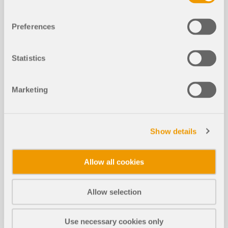
Weiterlesen
Preferences
Bemessungsauflager für die Holzbe
Statistics
messung - Gebrauchstauglichkeit, D
NEU
ruck rechtwinklig zur Faserrichtung u
nd Querkraftabminderung
Marketing
Biegedrillknicken im Holzbau | Theor
NEU
Show details
ie
Allow all cookies
Biegedrillknicken im Holzbau | Beispi
NEU
ele 1
Allow selection
Use necessary cookies only