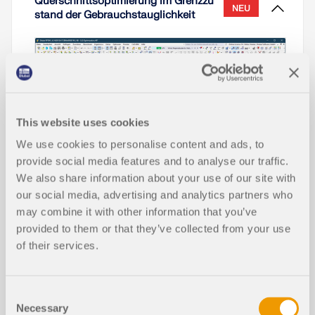
Querschnittsoptimierung im Grenzzu
NEU
stand der Gebrauchstauglichkeit
This website uses cookies
We use cookies to personalise content and ads, to
provide social media features and to analyse our traffic.
We also share information about your use of our site with
our social media, advertising and analytics partners who
may combine it with other information that you’ve
provided to them or that they’ve collected from your use
In diesem Fachbeitrag lernen Sie, wie die
of their services.
Querschnittsoptimierung innerhalb der
Bemessungs-Add-Ons für den Grenzzustand der
Gebrauchstauglichkeit in RFEM 6 und RSTAB 9
funktioniert.
Consent
Necessary
Selection