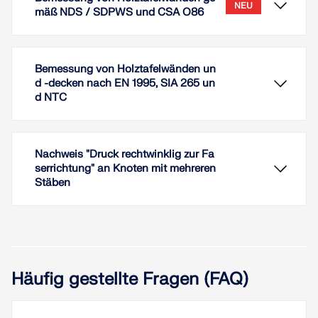
NEU
mäß NDS / SDPWS und CSA O86
Bemessung von Holztafelwänden un
d -decken nach EN 1995, SIA 265 un
d NTC
Nachweis "Druck rechtwinklig zur Fa
serrichtung" an Knoten mit mehreren
Stäben
Mithilfe der Add-Ons Mehrschichtige Flächen und
Holzbemessung können Sie Holztafelwände
(Balkenscheiben) gemäß der amerikanischen
Häufig gestellte Fragen (FAQ)
Normen NDS und SDPWS sowie der kanadischen
Norm CSA O86 bemessen.
Es lassen sich einzelne Wände oder ganze 3D-
Mit Hilfe von RFEM 6 und dem Add-On