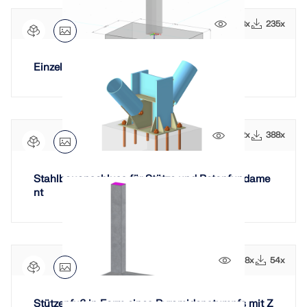
848x
235x
Einzelfundament
3182x
388x
Stahlbauanschluss für Stütze und Betonfundame
nt
808x
54x
Stützenfuß in Form eines Pyramidenstumpfs mit Z