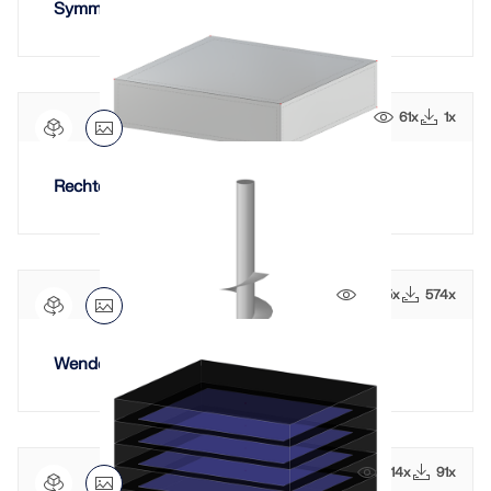
Symmetric Bucket Foundation
61x
1x
Rechteckiges Fundament
2385x
574x
Wendelförmiger Pfahl
914x
91x