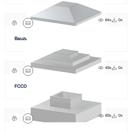
64x
0x
Bauzustand FCC005
49x
0x
FCC004
63x
0x