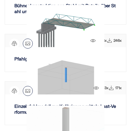
Bühnenkonstruktion aus Stahl mit Details über St
ahl und Stahlbetonfundamente
1063x
246x
Pfahlgründung Brückenlager
673x
171x
Einzelpfahlmodell zur Kalibrierung mittels Last-Ve
rformungskurve