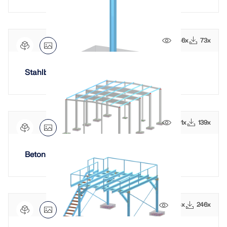
546x
73x
Stahlbetonstütze mit Betonsockel
391x
139x
Betonhalle mit Einzelfundamenten
924x
246x