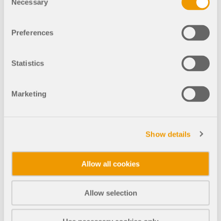
Necessary
Selection
Doppelpfahlkopf
Preferences
Statistics
996x
113x
Marketing
Dreifach-Pfahlkopf
Show details
45x
0x
Allow all cookies
FCS010
Allow selection