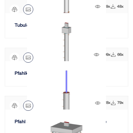
929x
48x
Tubulon
1099x
66x
Pfahlkopf
1128x
79x
Pfahl aus Verbundwerkstoff mit Metallstütze