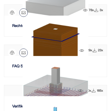
LASTZONEN PRÜFEN
78x
3x
Rechteckiges Fundament mit Ausmitte
229x
23x
FAQ 5723 | Grundwasserabsenkung
Überholte Produkte
570x
165x
Verifikationsbeispiel 1035 | Blockfundament