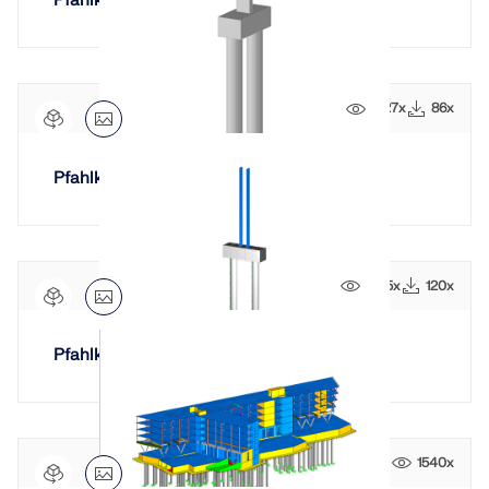
Pfahlkopf mit drei Pfählen
1227x
86x
Pfahlkopf mit zwei Pfählen
1625x
120x
Pfahlkopf mit eingespannten Stützen
1540x