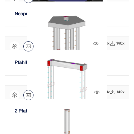
Neoprenlager
1398x
140x
Pfahlkopf mit 5 Pfählen
1331x
142x
2 Pfahlköpfe, 4 Pfähle, 1 Träger