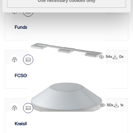
Use necessary cookies only
46x
0x
Fundamentroststreifen
54x
0x
FCS004
50x
1x
Kreisförmiges Kegelfundament