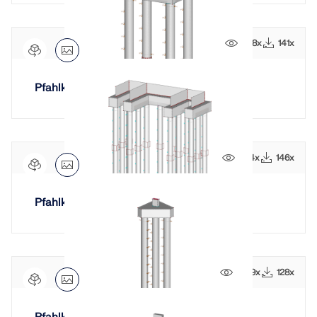
1318x
141x
Pfahlkopf mit vier Pfählen
1614x
146x
Pfahlkopf für Fundament des Aufzugs
1449x
128x