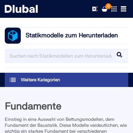
0
Statikmodelle zum Herunterladen
Lösungen
Produkte
Branchen
Support
Anwendungsbereiche
Weitere Kategorien
RFEM 6
News
Normen
Support
Die einzige FEA-Software, die Sie für Ihre Projekte
Fundamente
brauchen
Ressourcen
Online-Dienste
Schulungen
Neuigkeiten
Einstieg in eine Auswahl von Bettungsmodellen, dem
Weitere Infos
Fundament der Baustatik. Diese Modelle verdeutlichen, wie
Bildung
Service
Schulungen
Vollversion herunterladen
wichtig ein starkes Fundament bei verschiedenen