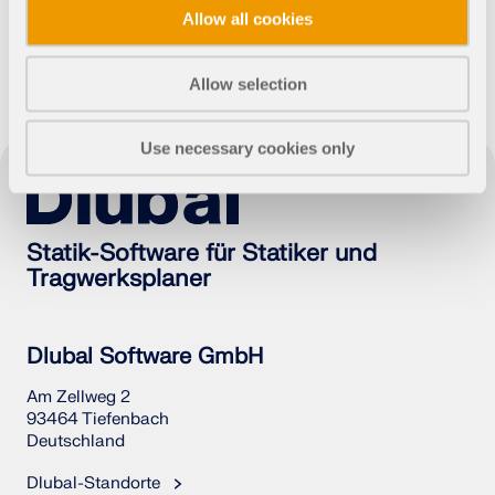
Allow all cookies
API Dokumentation
Index
Allow selection
Erste Schritte
Anwendungen
Use necessary cookies only
Modellobjekte
Abos & Preise
Beispiele
Statik-Software für Statiker und
Tragwerksplaner
FEM für Stahlverbindungen
Dlubal Software GmbH
Entwerfen und analysieren Sie Stahlverbindungen
Am Zellweg 2
mit CBFEM gemäß EN 1993-1-8 und AISC 360,
93464 Tiefenbach
vollständig integriert in RFEM 6 für schnellere und
Deutschland
genauere Arbeitsabläufe in der Tragwerksplanung.
Dlubal-Standorte