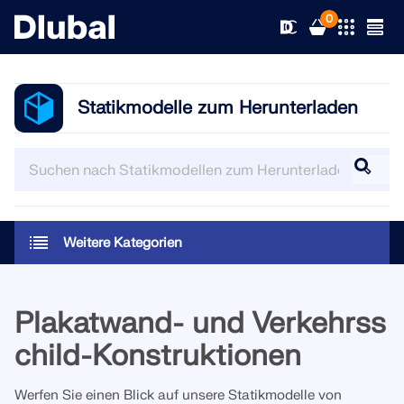
0
Statikmodelle zum Herunterladen
Lösungen
Produkte
Branchen
Support
Anwendungsbereiche
Weitere Kategorien
RFEM 6
News
Normen
Support
Die einzige FEA-Software, die Sie für Ihre Projekte
Plakatwand- und Verkehrss
brauchen
Ressourcen
Online-Dienste
Schulungen
Neuigkeiten
child-Konstruktionen
Weitere Infos
Bildung
Service
Schulungen
Vollversion herunterladen
Werfen Sie einen Blick auf unsere Statikmodelle von