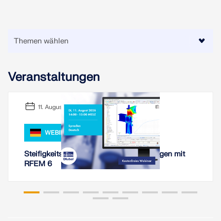
LASTZONEN PRÜFEN
Veranstaltungen
11. August 2026
WEBINAR
Steifigkeitsanalyse von Stahlverbindungen mit
Überholte Produkte
RFEM 6