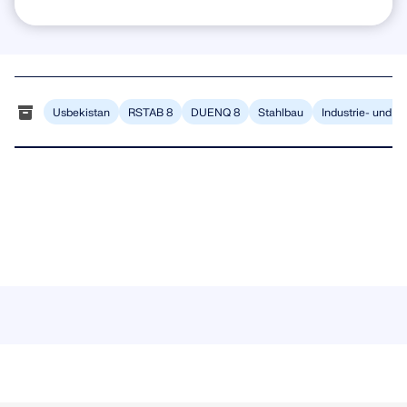
MEHR ERFAHREN
Usbekistan
RSTAB 8
DUENQ 8
Stahlbau
Industrie- und 
Geo-Zonen-Tool
Der Dlubal-Onlinedienst bietet Zonenkarten zur
schnellen Ermittlung von Schneelasten,
Windgeschwindigkeiten und seismischen Daten.