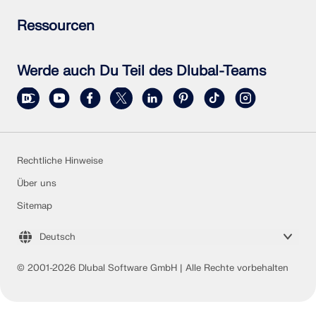
Individuelle Frage stellen
Schneelastzonen, Windzonen und Erdbebenzonen
Newsletter abonnieren
Ressourcen
Vertriebsteam kontaktieren
Aktuelle Nachrichten
Veranstaltungsübersicht
Vollversion zum Testen herunterladen
Online-Schulungen
Kundenprojekt einreichen
Werde auch Du Teil des Dlubal-Teams
Kundenprojekte
Online-Handbücher
Rechtliche Hinweise
Über uns
Sitemap
Deutsch
© 2001-2026 Dlubal Software GmbH | Alle Rechte vorbehalten