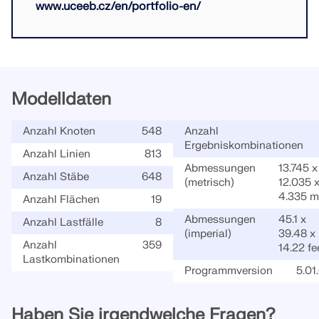
www.uceeb.cz/en/portfolio-en/
LASTZONEN PRÜFEN
Modelldaten
Anzahl Knoten
548
Anzahl
Ergebniskombinationen
Anzahl Linien
813
Abmessungen
13.745 x
Anzahl Stäbe
648
(metrisch)
12.035 
4.335 m
Anzahl Flächen
19
Abmessungen
45.1 x
Anzahl Lastfälle
8
(imperial)
39.48 x
Überholte Produkte
Anzahl
359
14.22 fe
Lastkombinationen
Programmversion
5.01
Haben Sie irgendwelche Fragen?