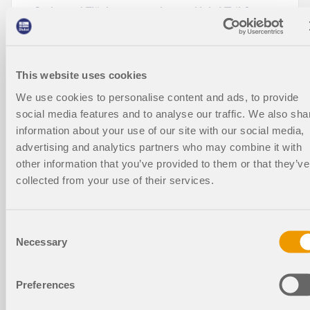
Stab- und Flächentragwerke aus Holz | Teil 2:
Bemessung
Dauer:
00:52:34 min
This website uses cookies
We use cookies to personalise content and ads, to provide
social media features and to analyse our traffic. We also sha
information about your use of our site with our social media,
advertising and analytics partners who may combine it with
Modelle zum Herunterladen
other information that you’ve provided to them or that they’ve
collected from your use of their services.
1133x
Consent
Necessary
Selection
Energieeffizientes Solarhaus
Preferences