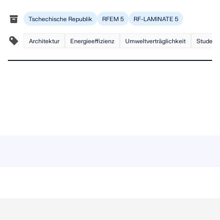
Tschechische Republik
RFEM 5
RF-LAMINATE 5
Architektur
Energieeffizienz
Umweltverträglichkeit
Student