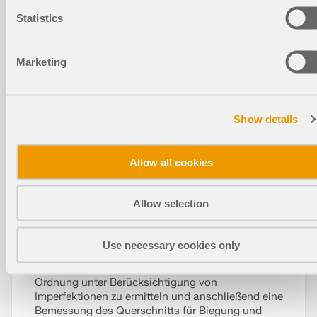
Statistics
Technische Fachbeiträge
Marketing
Stabilitätsbetrachtung von flächigen
Bauteilen am Beispiel einer Brettsper
Show details
rholzwand 3
Allow all cookies
Allow selection
Alternativ zum Ersatzstabverfahren wird in diesem
Use necessary cookies only
Beitrag die Möglichkeit erläutert, die Schnittgrößen
der knickgefährdeten Wand nach Theorie II.
Ordnung unter Berücksichtigung von
Imperfektionen zu ermitteln und anschließend eine
Bemessung des Querschnitts für Biegung und