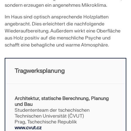
sondern erzeugen ein angenehmes Mikroklima.
Im Haus sind optisch ansprechende Holzplatten
angebracht. Dies erleichtert die nachfolgende
Wiederaufbereitung. Außerdem wirkt eine Oberfläche
aus Holz positiv auf die menschliche Psyche und
schafft eine behagliche und warme Atmosphäre.
Tragwerksplanung
Architektur, statische Berechnung, Planung
Geo-Zonen-Tool
und Bau
Der Dlubal-Onlinedienst bietet Zonenkarten zur schnellen
Studententeam der tschechischen
Ermittlung von Schneelasten, Windgeschwindigkeiten
Technischen Universität (ČVUT)
und seismischen Daten.
Prag, Tschechische Republik
www.cvut.cz