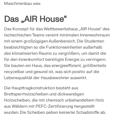
API Dokumentation
Maschinenbau usw.
Index
Das „AIR House“
Erste Schritte
Anwendungen
Das Konzept für das Wettbewerbshaus „AIR House“ des
Modellobjekte
tschechischen Teams vereint minimalen Innenwohnraum
mit einem großzügigen Außenbereich. Die Studenten
Abos & Preise
beabsichtigten so die Funktionseinheiten außerhalb
Beispiele
des klimatisierten Raums zu vergrößern, um damit die
für den Innenkomfort benötigte Energie zu verringern.
Sie bauten ein Haus, das energieeffizient, größtenteils
recycelbar und gesund ist, was sich positiv auf die
FEM für Stahlverbindungen
Lebensqualität der Hausbewohner auswirkt.
Entwerfen und analysieren Sie Stahlverbindungen mit
Die Haupttragkonstruktion besteht aus
CBFEM gemäß EN 1993-1-8 und AISC 360, vollständig
Brettsperrholzscheiben und dickwandigen
integriert in RFEM 6 für schnellere und genauere
Arbeitsabläufe in der Tragwerksplanung.
Holzscheiben, die mit chemisch unbehandeltem Holz
aus Wäldern mit PEFC-Zertifizierung hergestellt
wurden. Die Scheiben geben keinerlei Schadstoffe ab,
MEHR ERFAHREN