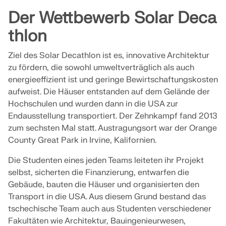
technischen Herausforderungen zur Seite.
kompetenten Support.
Werden Sie Teil eines weltweit führenden Anbieters von
Der Wettbewerb Solar Deca
RWIND 3
Ingenieursoftware und bringen Sie Ihre Karriere auf ein
SUPPORT ERHALTEN
thlon
MIT DEM SUPPORT IN VERBINDUNG TRETEN
neues Niveau.
KOSTENLOSE LIZENZ ERHALTEN
CFD-Software für digitale Windkanäle
Ziel des Solar Decathlon ist es, innovative Architektur
OFFENE STELLEN ENTDECKEN
zu fördern, die sowohl umweltverträglich als auch
Weitere Infos
energieeffizient ist und geringe Bewirtschaftungskosten
aufweist. Die Häuser entstanden auf dem Gelände der
Hochschulen und wurden dann in die USA zur
Endausstellung transportiert. Der Zehnkampf fand 2013
Dlubal API
zum sechsten Mal statt. Austragungsort war der Orange
County Great Park in Irvine, Kalifornien.
Ihr Tor zur parametrischen Modellierung und
Die Studenten eines jeden Teams leiteten ihr Projekt
Automatisierung
selbst, sicherten die Finanzierung, entwarfen die
Gebäude, bauten die Häuser und organisierten den
API entdecken
Transport in die USA. Aus diesem Grund bestand das
tschechische Team auch aus Studenten verschiedener
Fakultäten wie Architektur, Bauingenieurwesen,