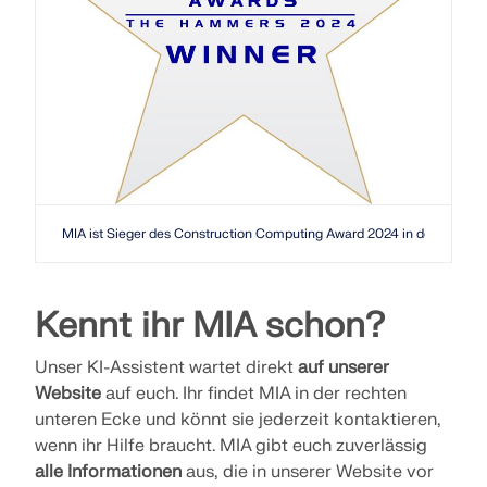
MEHR ERFAHREN
MIA ist Sieger des Construction Computing Award 2024 in der Kategori
Kennt ihr MIA schon?
Unser KI-Assistent wartet direkt
auf unserer
Geo-Zonen-Tool
Website
auf euch. Ihr findet MIA in der rechten
Der Dlubal-Onlinedienst bietet Zonenkarten zur
unteren Ecke und könnt sie jederzeit kontaktieren,
schnellen Ermittlung von Schneelasten,
wenn ihr Hilfe braucht. MIA gibt euch zuverlässig
Windgeschwindigkeiten und seismischen Daten.
alle Informationen
aus, die in unserer Website vor