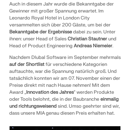
MODELLE ENTDECKEN
Auch in diesem Jahr wurde die Bekanntgabe der
Ingenieurwesens gestaltet. Erleben Sie Innovation,
ERSTE SCHRITTE
Add-Ons
Gewinner mit großer Spannung erwartet. Im
UNSERE KUNDEN
Wachstum und spannende Herausforderungen.
Dlubal API
Leonardo Royal Hotel in London City
ANMELDEN
Zusätzliche Analysen
Der neue Dlubal API-Dienst (gRPC) bietet Ihnen eine
versammelten sich über 200 Gäste, um bei der
IHRE KARRIEREMÖGLICHKEITEN
flexible Schnittstelle zur Statiksoftware auf Basis
Dynamische Analysen
Bekanntgabe der Ergebnisse
dabei zu sein. Unter
von Python und C# mit direktem Zugriff auf die
KONTO ERSTELLEN
ihnen: unser Head of Sales
Christian Stautner
und
gesamte Dlubal-Produktpalette.
Sonderlösungen
Head of Product Engineering
Andreas Niemeier
.
Bemessung
Entfesseln Sie die Kraft der Innovation
Schnell Antworten finden
EINSTIEG MIT API
Nachdem Dlubal Software im September mehrmals
Entdecken Sie innovative Tools und Verbesserungen,
auf der Shortlist
für verschiedene Kategorien
Finden Sie schnelle Antworten auf häufig gestellte
die Ihren technischen Arbeitsablauf optimieren.
auftauchte, war die Spannung natürlich groß. Und
Fragen zu Dlubal Software. Durchsuchen oder filtern
Deutsch
Sie Hunderte von FAQs, um Probleme im
tatsächlich konnten wir am 07. November einen der
RSECTION 1
Handumdrehen zu lösen.
NEUE FEATURES ENTDECKEN
Preise direkt mit nach Hause nehmen! Mit dem
Award „
Innovation des Jahres
“ werden Produkte
Kostenfreie Zone von Dlubal Software
Benutzerdefinierte Querschnittsberechnungen
oder Tools belohnt, die in der Baubranche
einmalig
FAQ ANZEIGEN
Statiksoftware für Studenten gratis
Sie können sich jederzeit fachkundig helfen lassen.
Treffen Sie die Experten
und richtungsweisend
sind. Umso geehrter sind wir,
Als Benutzer von Service Contract Pro profitieren Sie
Tausende Studenten weltweit profitieren bereits von
dass unsere MIA genau diesen Preis erhalten hat.
Weitere Infos
Unsere engagierten Ingenieure stehen Ihnen
von kostenloser KI-Unterstützung, E-Mail-Support,
Dlubal Software. Genießen Sie während Ihres
jederzeit und überall bei der Modellierung,
Finden Sie Ihren Traumjob
Live-Webinaren und Premium-Diensten.
gesamten Studiums kostenlosen Zugang,
Bemessung und bei technischen Herausforderungen
Schulungen und kompetenten Support.