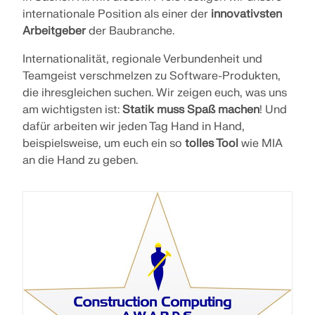
API Dokumentation
internationale Position als einer der
innovativsten
Arbeitgeber
der Baubranche.
Index
Internationalität, regionale Verbundenheit und
Erste Schritte
Teamgeist verschmelzen zu Software-Produkten,
Anwendungen
die ihresgleichen suchen. Wir zeigen euch, was uns
Modellobjekte
am wichtigsten ist:
Statik muss Spaß machen
! Und
dafür arbeiten wir jeden Tag Hand in Hand,
Abos & Preise
beispielsweise, um euch ein so
tolles Tool
wie MIA
Beispiele
an die Hand zu geben.
FEM für Stahlverbindungen
Entwerfen und analysieren Sie Stahlverbindungen
mit CBFEM gemäß EN 1993-1-8 und AISC 360,
vollständig integriert in RFEM 6 für schnellere und
genauere Arbeitsabläufe in der Tragwerksplanung.