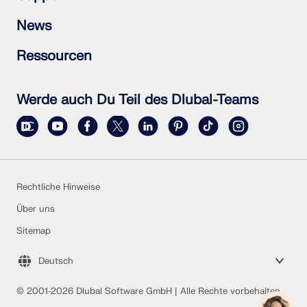
RSTAB 9
RSECTION 1
Häufig gestellte Fragen (FAQs)
News
RWIND 3
Individuelle Frage stellen
Schneelastzonen, Windzonen und Erdbebenzonen
Newsletter abonnieren
Ressourcen
Vertriebsteam kontaktieren
Aktuelle Nachrichten
Veranstaltungsübersicht
Vollversion zum Testen herunterladen
Online-Schulungen
Kundenprojekt einreichen
Werde auch Du Teil des Dlubal-Teams
Kundenprojekte
Online-Handbücher
Rechtliche Hinweise
Über uns
Sitemap
Deutsch
© 2001-2026 Dlubal Software GmbH | Alle Rechte vorbehalten