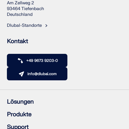
Am Zellweg 2
93464 Tiefenbach
Deutschland
Dlubal-Standorte
Kontakt
+49 9673 9203-0
info@dlubal.com
Lösungen
Stahlbetonbau
Produkte
Stahlbau
Holzbau
RFEM 6
Support
Stahlanschlüsse