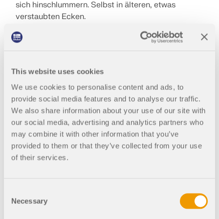
sich hinschlummern. Selbst in älteren, etwas
LASTZONEN PRÜFEN
verstaubten Ecken.
Ihr arbeitet gerade an einem Projekt und könntet
Hilfe gebrauchen
? MIA sieht für euch nach, ob euer
Problem schon einmal
in einer FAQ
gelöst wurde –
oder gibt euch Kontakt zu
unserem Kunden-
This website uses cookies
Support
, der euch weiterhelfen kann.
We use cookies to personalise content and ads, to
provide social media features and to analyse our traffic.
Fragt ihr euch gerade, wie ihr Funktionen unserer
We also share information about your use of our site with
Website nutzen könnt, beispielsweise den
API Web
our social media, advertising and analytics partners who
Service
? Auch hier reicht euch MIA eine digitale
may combine it with other information that you’ve
helfende Hand! Selbst auf eine der
häufigsten
provided to them or that they’ve collected from your use
Fragen
„Welches Dlubal-Produkt ist für mich
Überholte Produkte
of their services.
geeignet?“ gibt sie euch immer eine
zuverlässige
Antwort
.
Consent
Oder wollt ihr gerne
Teil des Dlubal-Teams
werden
Necessary
Selection
und sucht nach einer passenden Stelle? Alle
Infos
zum Bewerbungsprozess
und unseren offenen