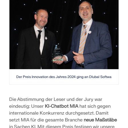
Werden Sie Teil eines weltweit führenden Anbieters
zur Seite.
von Ingenieursoftware und bringen Sie Ihre Karriere
SUPPORT ERHALTEN
auf ein neues Niveau.
KOSTENLOSE LIZENZ ERHALTEN
RWIND 3
MIT DEM SUPPORT IN VERBINDUNG TRETEN
OFFENE STELLEN ENTDECKEN
CFD-Software für digitale Windkanäle
Weitere Infos
Der Preis Innovation des Jahres 2024 ging an Dlubal Software.
Dlubal API
Ihr Tor zur parametrischen Modellierung und
Die Abstimmung der Leser und der Jury war
Automatisierung
eindeutig: Unser
KI-Chatbot MIA
hat sich gegen
internationale Konkurrenz durchgesetzt. Damit
API entdecken
setzt MIA für die gesamte Branche
neue Maßstäbe
in Sachen KI. Mit diesem Preis festigen wir unsere