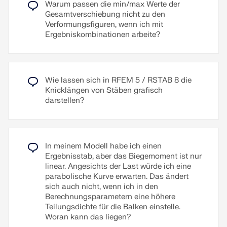
verschiedenen Sprachen erzeugt werden: Deutsch,
Warum passen die min/max Werte der
Englisch, Französisch, Italienisch, Spanisch,
Gesamtverschiebung nicht zu den
Russisch, Tschechisch, Polnisch, Ungarisch,
Verformungsfiguren, wenn ich mit
Slowakisch, Portugiesisch und Niederländisch.
Ergebniskombinationen arbeite?
Weitere Sprachen können selbst angelegt werden.
Zusatztexte lassen sich als RTF-Dateien
Wie lassen sich in RFEM 5 / RSTAB 8 die
importieren. Die Seitennummerierung ist ebenfalls
Knicklängen von Stäben grafisch
konfigurierbar, sodass z. B. Präfixe genutzt werden
darstellen?
können. Zudem lässt sich das Protokoll in eine
RTF- oder PDF-Datei sowie in VCmaster
exportieren.
In meinem Modell habe ich einen
Weiterlesen
Ergebnisstab, aber das Biegemoment ist nur
linear. Angesichts der Last würde ich eine
parabolische Kurve erwarten. Das ändert
sich auch nicht, wenn ich in den
Berechnungsparametern eine höhere
Teilungsdichte für die Balken einstelle.
Woran kann das liegen?