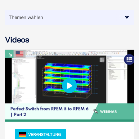
MEHR ERFAHREN
Videos
Geo-Zonen-Tool
Der Dlubal-Onlinedienst bietet Zonenkarten zur
schnellen Ermittlung von Schneelasten,
Windgeschwindigkeiten und seismischen Daten.
VERANSTALTUNG