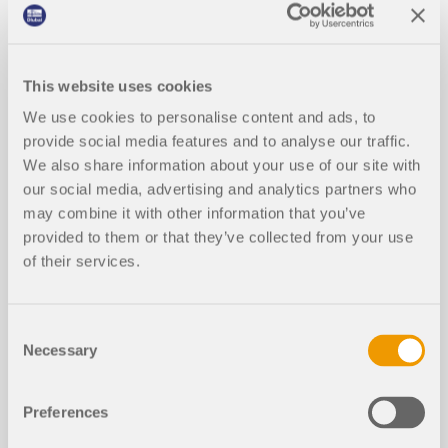
This website uses cookies
We use cookies to personalise content and ads, to
Der Beitrag erläutert, wie Windlasten
provide social media features and to analyse our traffic.
Holzkonstruktionen beeinflussen, und hebt deren
We also share information about your use of our site with
Empfindlichkeit gegenüber dynamischen
our social media, advertising and analytics partners who
Windeinwirkungen aufgrund des geringen
may combine it with other information that you’ve
Gewichts und der Flexibilität hervor. Er beschreibt
die wichtigsten Windkomponenten,
provided to them or that they’ve collected from your use
Bemessungsstrategien und relevante Eurocode-
of their services.
Normen. Sowohl normbasierte Methoden als auch
CFD-Simulationen werden erörtert.
Consent
Weiterlesen
Necessary
Selection
Preferences
Technische Herausforderung: Wechs