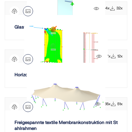
444x
32x
Glaswand
177x
12x
Horizontalkräfte im Gebäudemodell
465x
51x
Freigespannte textile Membrankonstruktion mit St
ahlrahmen