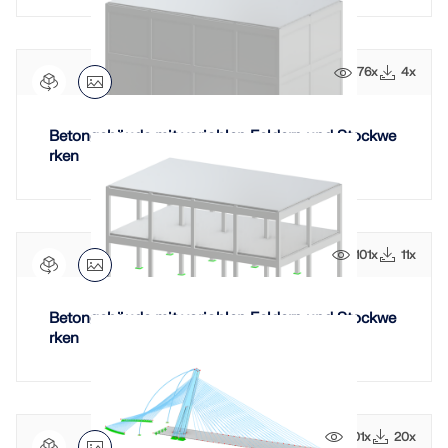
LASTZONEN PRÜFEN
76x
4x
Betongebäude mit variablen Feldern und Stockwe
rken
101x
11x
Betongebäude mit variablen Feldern und Stockwe
Überholte Produkte
rken
101x
20x