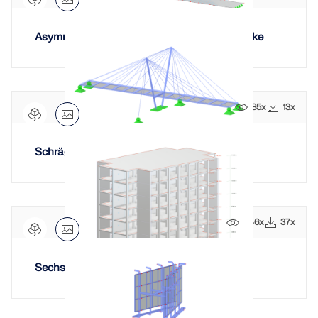
Asymmetrische Einhümpfeil-Schrägseilbrücke
85x
13x
Schrägseilbrücke mit zwei Pylonen
446x
37x
Sechsgeschossiges Stahlbetongebäude