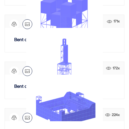
171x
Bent on Destruction, Level "Water"
172x
Bent on Destruction, Level "Fire"
224x