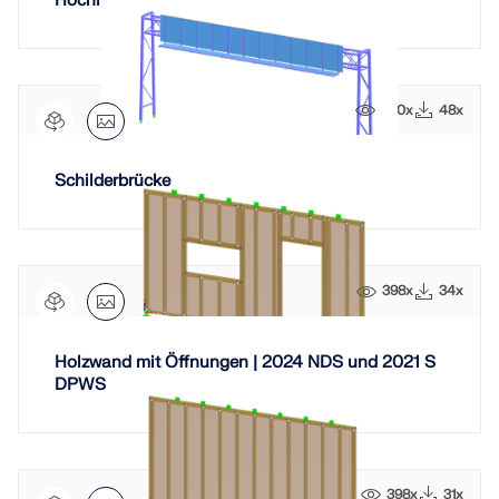
Hochhaus aus Holz
290x
48x
Schilderbrücke
398x
34x
Holzwand mit Öffnungen | 2024 NDS und 2021 S
DPWS
398x
31x