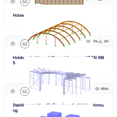
Holzwand | 2024 NDS und 2021 SDPWS
141x
21x
Holzkonstruktion mit Bogenträgern gemäß EN 199
5
654x
Stahlkonstruktion für Experimentierfeldabschirmu
ng