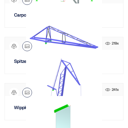
Carport aus Aluminium | CSA S157
219x
Spitzenausleger | Kran
241x
Wippkran