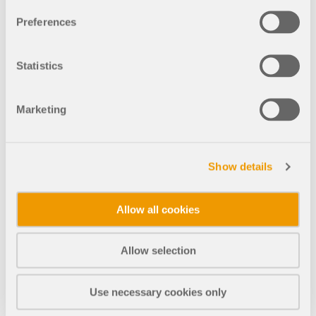
Preferences
Metallüberdachung mit Glasfasermembran für da
s Stadion La Rosaleda in Málaga, Spanien
Statistics
Marketing
742x
Membrandachkonstruktion Kinderspielplatz Isfah
Show details
an
Allow all cookies
209x
37x
Allow selection
Schräge Bogenbrücke auf Betonwiderlager
Use necessary cookies only