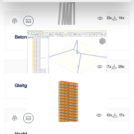
163x
14x
Betonwiderlager einer Brücke
137x
26x
Gleitgewebe
200x
17x