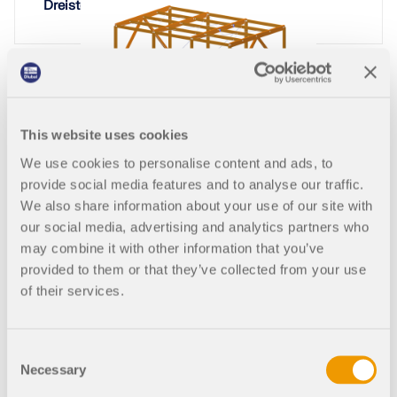
Dreistöckiges Gewerbegebäude aus Holz
214x
38x
This website uses cookies
Holzkonstruktion mit Anschlusskomponenten
We use cookies to personalise content and ads, to
provide social media features and to analyse our traffic.
We also share information about your use of our site with
our social media, advertising and analytics partners who
206x
may combine it with other information that you’ve
provided to them or that they’ve collected from your use
of their services.
Membranüberdachung in Yerevan, Armenien
Consent
Necessary
Selection
214x
22x