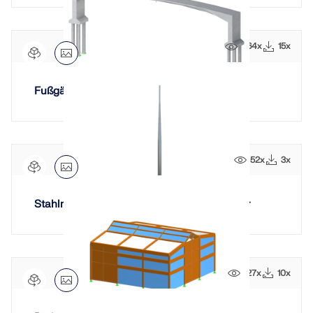
464x
15x
Fußgängerbrücke über die Jizera in Semily
52x
3x
Stahlmast mit einem Schaft, Antennenträger
127x
10x