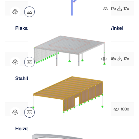
97x
17x
Plakatwandkonstruktion mit einstellbarem Winkel
108x
17x
Stahlbetondecke auf Wand und Stützen
100x
Holzrahmenkonstruktion, USA