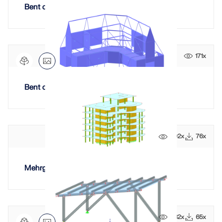
Bent on Destruction, Level "Earth"
171x
Bent on Destruction, Level "Air"
202x
76x
Mehrgeschossiges Gebäude
482x
65x