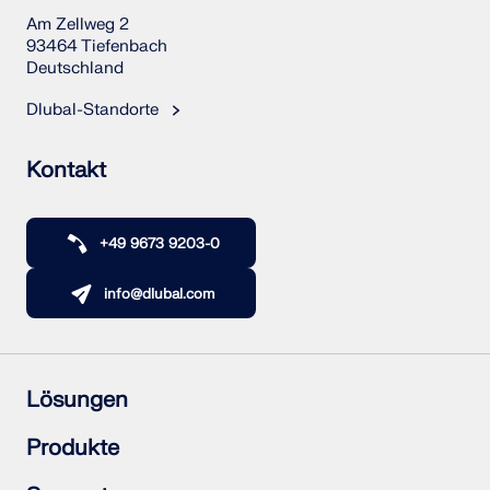
Am Zellweg 2
93464 Tiefenbach
Deutschland
Dlubal-Standorte
Kontakt
+49 9673 9203-0
info@dlubal.com
Lösungen
Stahlbetonbau
Produkte
Stahlbau
Holzbau
RFEM 6