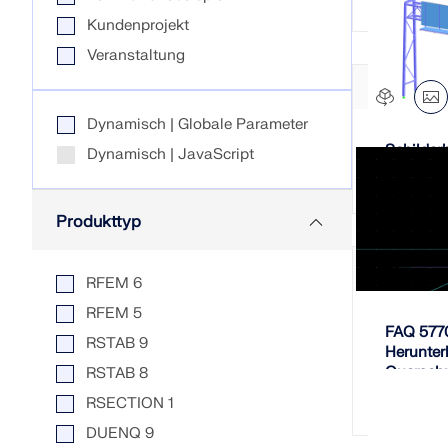
Kundenprojekt
Veranstaltung
MEHR ERFAHREN
Dynamisch | Globale Parameter
Schilder
Dynamisch | JavaScript
Überholte Produkte
Produkttyp
RFEM 6
RFEM 5
FAQ 5770
RSTAB 9
Herunter
Querschni
RSTAB 8
deaktivi
RSECTION 1
DUENQ 9