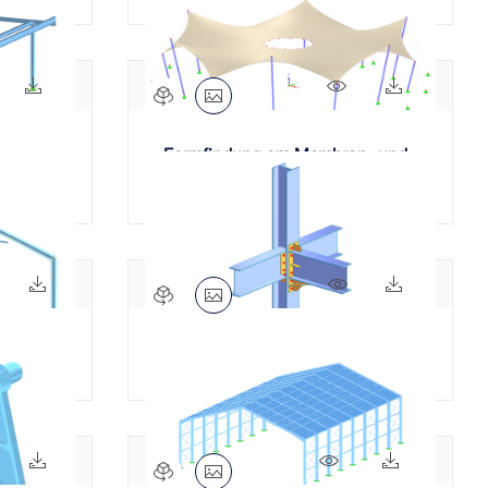
669x
158x
847x
219x
Formfindung am Membran- und
Textilbau | AISC 360-22
404x
74x
737x
132x
ung
Komponente Rippe
416x
96x
1506x
563x