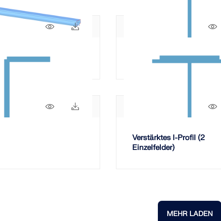
625x
29x
iges Walzprofil
Verstärktes I-Profil
299x
32x
Verstärktes I-Profil (2
Einzelfelder)
MEHR LADEN