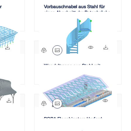
r
Vorbauschnabel aus Stahl für
einen Abschnitt der Betonbrücke
D35
57x
480x
658x
159x
Wendeltreppe aus Stahl mit
Vollgeländer
698x
183x
1113x
BORA Flagshipstore Herford