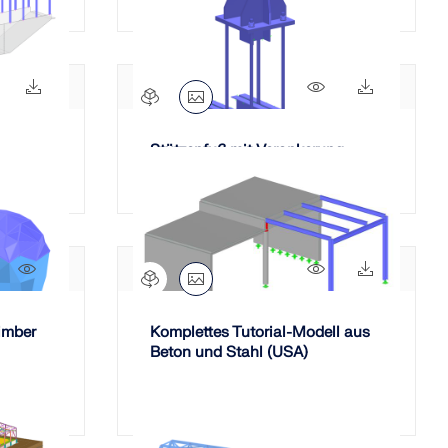
645x
34x
421x
83x
Stützenfuß mit Verankerung
298x
314x
63x
imber
Komplettes Tutorial-Modell aus
Beton und Stahl (USA)