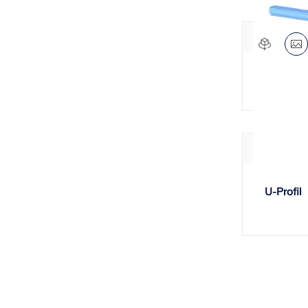
Sonstige
Eurocode 1
Verband
Eurocode 2
Sonstige
Eurocode 3
Kugeln
ASCE/SEI 7-16 | ASCE/SEI 7-22
Dünnwand
Radial
Eurocode 5
Dachbinder
Eurocode 6
2D
Eurocode 7
3D
AISC 360
Trägerroste
Eurocode 8
Kartesisch
U-Profil
ANSI/AISC 360
Flächen
Eurocode 9
Grundformen
EN 1995-1-1
Kragträger
DIN 1045-1
Decken / Platten
SIA 265
Faltwerke
ACI 318