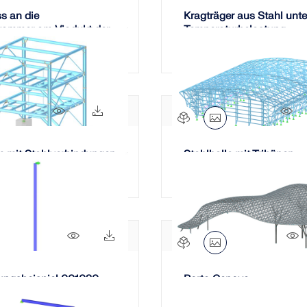
s an die
Kragträger aus Stahl unte
kammer am Viadukt der
Temperaturbelastung
1496x
444x
12
m mit Stahlverbindungen
Stahlhalle mit Tribünen
250x
8x
rungsbeispiel 001030 -
Porta Genova-
Sonnenschutzdach