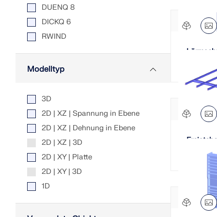
DUENQ 8
DICKQ 6
RWIND
Lärmschu
Tiefgrü
Modelltyp
3D
2D | XZ | Spannung in Ebene
2D | XZ | Dehnung in Ebene
Freisteh
2D | XZ | 3D
Trogdach
2D | XY | Platte
2D | XY | 3D
1D