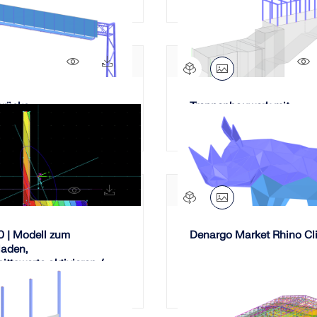
LASTZONEN PRÜFEN
291x
48x
brücke
Treppenbauwerk mit
Aufzugsschacht
109x
14x
 | Modell zum
Denargo Market Rhino Cl
laden,
ttswerte aktivieren /
eren