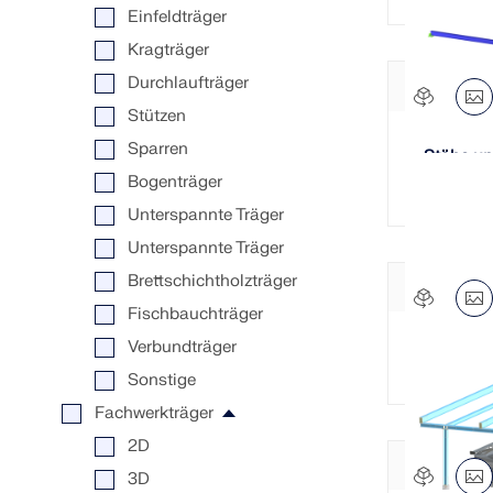
Einfeldträger
Kragträger
Durchlaufträger
Stützen
Sparren
Stäbe un
Bogenträger
Unterspannte Träger
Unterspannte Träger
Brettschichtholzträger
Fischbauchträger
Verbundträger
Windkra
Sonstige
Fachwerkträger
2D
3D