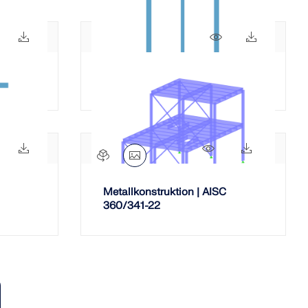
238x
39x
262x
38x
Verstärktes I-Profil
232x
28x
1799x
236x
Metallkonstruktion | AISC
360/341-22