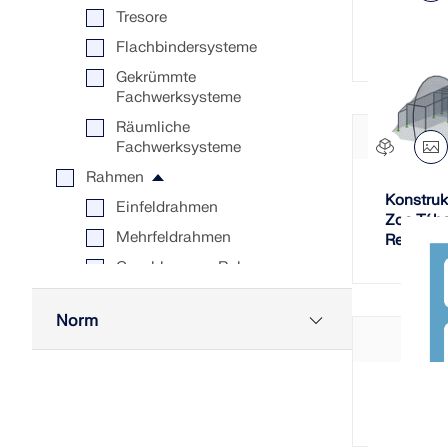
Tresore
Carport 
Flachbindersysteme
Gekrümmte
Fachwerksysteme
Räumliche
Fachwerksysteme
Rahmen
Konstruk
Einfeldrahmen
Zoo Tábo
Mehrfeldrahmen
Republik
Geschlossene Rahmen
Voutenrahmen
Norm
Hallen
3D
Eurocode 0
Leichte
Der Vier
Rahmenkonstruktionen aus
EN 1993-1-8
Holz
EN 1991-1-3