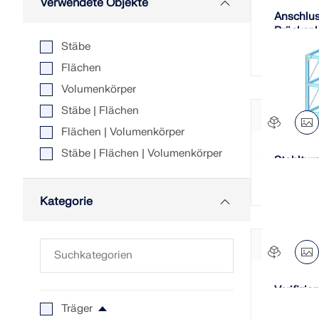
Verwendete Objekte
Anschlus
Brücken
D35
Stäbe
Flächen
Volumenkörper
Stäbe | Flächen
Flächen | Volumenkörper
Stäbe | Flächen | Volumenkörper
Stahltur
Kategorie
Verifizie
D.1
Träger