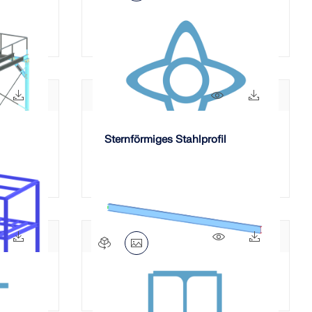
Flugzeughalle aus Stahl
35x
459x
270x
20x
Sternförmiges Stahlprofil
80x
240x
529x
22x
I-Träger aus Stahl