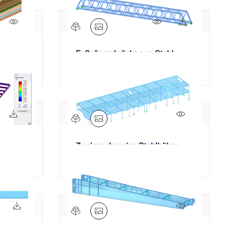
742x
441x
123x
Fußgängerbrücke aus Stahl
32x
650x
536x
g
Zweigeschossige Stahlbühne
276x
46x
328x