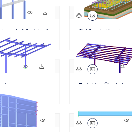
327x
29x
tzwand mit Sockel auf
Stahlkonstruktion eines
ndung
Logistikcenters
7831x
1656x
52
ende
Tankstellen-Überdachun
konstruktion
296x