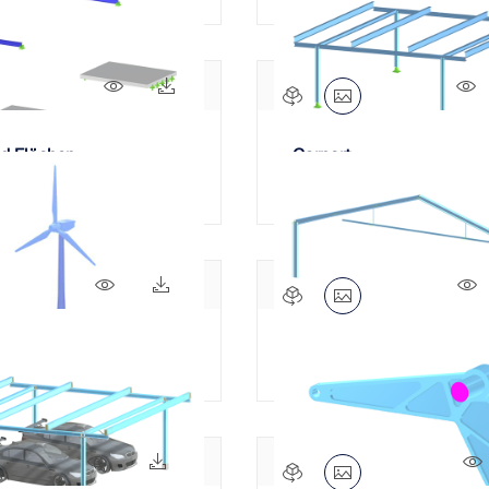
312x
25x
d Flächen
Carport
678x
214x
ftanlage-Mast
Stahlrahmen mit Abhäng
1269x
364x