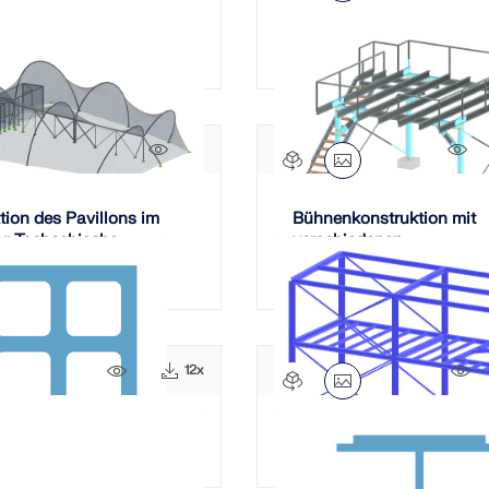
aus Stahl
Achslager
697x
15
tion des Pavillons im
Bühnenkonstruktion mit
r, Tschechische
verschiedenen
Stahlverbindungen
163x
12x
7
loch-Stahlquerschnitt
Stahlgerüst