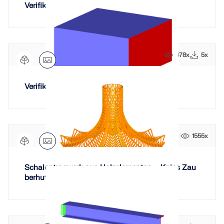
Verifikationsbeispiel 0023 | 1
678x
5x
Verifikationsbeispiel 0023 | 2
1555x
Schalentragwerk aus Holzelementen – Knies Zau
berhut