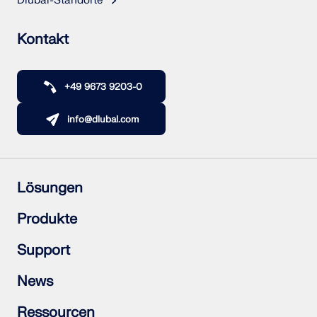
Dlubal-Standorte
Kontakt
+49 9673 9203-0
info@dlubal.com
Lösungen
Stahlbetonbau
Produkte
Stahlbau
Holzbau
RFEM 6
Support
Stahlanschlüsse
RSTAB 9
RSECTION 1
Häufig gestellte Fragen (FAQs)
News
RWIND 3
Individuelle Frage stellen
Schneelastzonen, Windzonen und Erdbebenzonen
Newsletter abonnieren
Ressourcen
Vertriebsteam kontaktieren