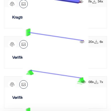
1031x
34x
Kragträger
1020x
6x
Verifikationsbeispiel 0096 | 5
938x
7x
Verifikationsbeispiel 0096 | 6