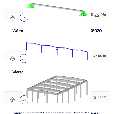
1135x
46x
Wärmeeinflusszone bei Aluminium – FAQ 005029
904x
Vierschiffige Industriehalle mit Laufkranen
609x
Berechnung und Bemessung von Bürogebäude u