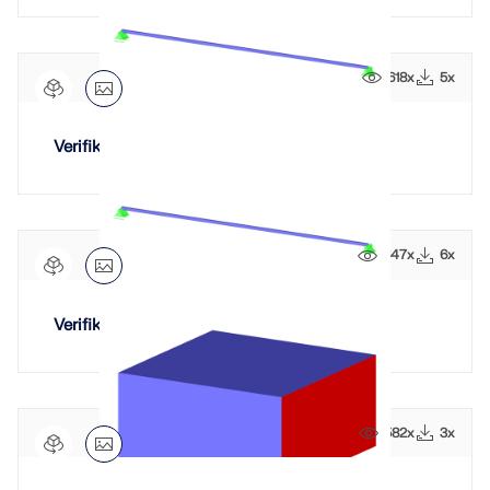
618x
5x
Verifikationsbeispiel 0004 | 8
647x
6x
Verifikationsbeispiel 0004 | 9
582x
3x