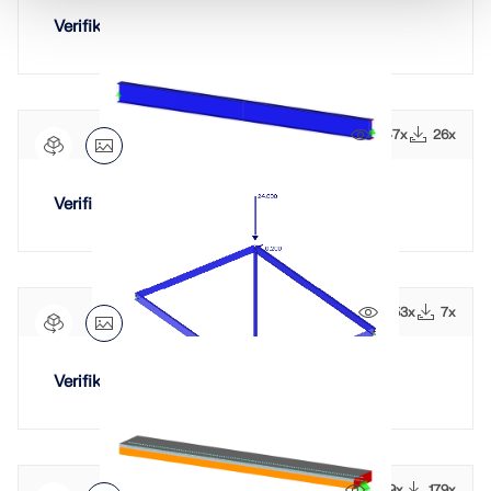
Verifikationsbeispiel 0039 | 3
847x
26x
Verifikationsbeispiel 0099 | 2
453x
7x
Verifikationsbeispiel 0098 | 2
1419x
179x