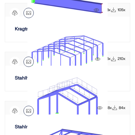
1208x
105x
Kragträger Biegedrillknicken Analyse
1166x
210x
Stahlhalle Kombinationen
1118x
84x
Stahlrahmen: Lastfälle addieren