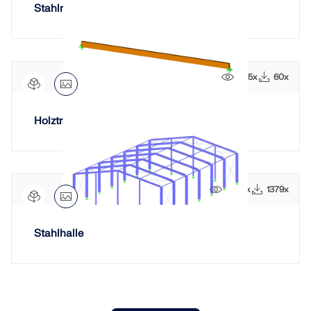
Stahlrahmen
905x
60x
Holzträger Verformungsanalyse
9457x
1379x
Stahlhalle