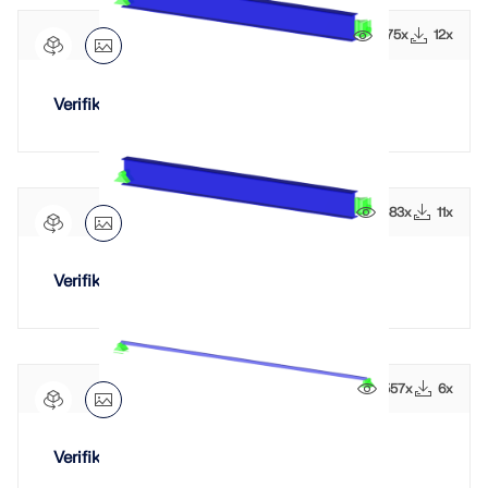
LASTZONEN PRÜFEN
675x
12x
Verifikationsbeispiel 0051 | 3
683x
11x
Verifikationsbeispiel 0051 | 4
Überholte Produkte
557x
6x
Verifikationsbeispiel 0004 | 7