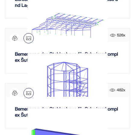
nd Lager
526x
Bemessung des Stahlanbaus für Schwimmkompl
ex Šutka in Prag
482x
Bemessung des Stahlanbaus für Schwimmkompl
ex Šutka in Prag