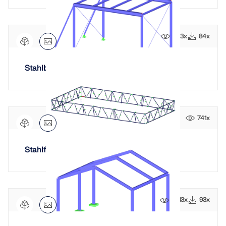
943x
84x
Stahlbühne Objektinfo
741x
Stahlfassaden für modernen Campus
2213x
93x