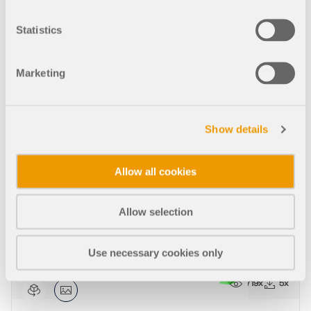
Statistics
858x
2x
Marketing
Verifikationsbeispiel 0042 | 2
Show details
Allow all cookies
892x
2x
Allow selection
Verifikationsbeispiel 0042 | 3
Use necessary cookies only
719x
5x