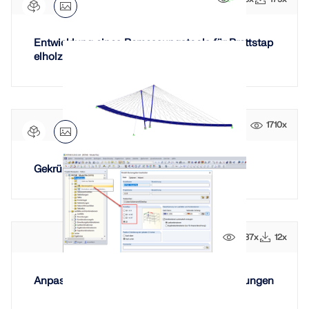
Entwicklung eines Bemessungstools für Brettstap
elholz-Beton-Verbunddecken...
1710x
Gekrümmte Schrägseilbrücke
437x
12x
Anpassbarer Modelltyp für Generierungslösungen