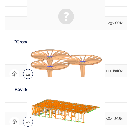
zur Seite.
SUPPORT ERHALTEN
OFFENE STELLEN ENTDECKEN
KOSTENLOSE LIZENZ ERHALTEN
RWIND 3
MIT DEM SUPPORT IN VERBINDUNG TRETEN
991x
CFD-Software für digitale Windkanäle
“Crocodile” Building in Lokstadt, Winterthur
Weitere Infos
1840x
Dlubal API
Pavillon Furnierschichtholz Dänemark
Ihr Tor zur parametrischen Modellierung und
Automatisierung
API entdecken
1248x