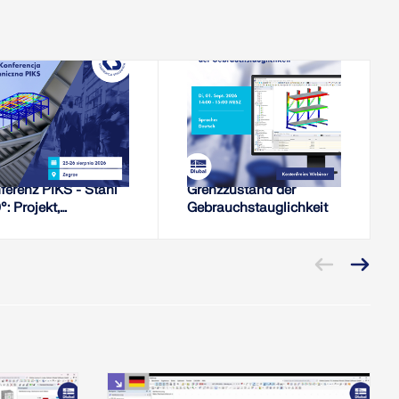
25. August 2026 - 26.
1. September 2026
August 2026
KONFERENZ
WEBINAR
. Technische
Stahlbemessung im
ferenz PIKS - Stahl
Grenzzustand der
: Projekt,
Gebrauchstauglichkeit
stellung, Baugruppe