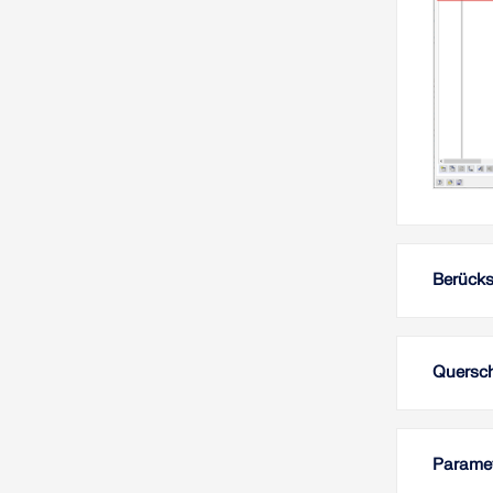
Berücks
Quersch
Paramet