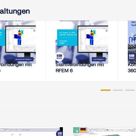
altungen
August 2026
13. August 2026
EBINAR
WEBINAR
keitsanalyse von
Steifigkeitsanalyse von
XII
rbindungen mit
Stahlverbindungen mit
Kon
6
RFEM 6
360°
Her