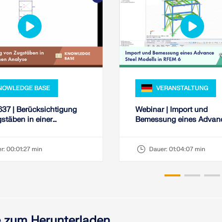
NOWLEDGE BASE
VERANSTALTUNG
37 | Berücksichtigung
Webinar | Import und
stäben in einer
Bemessung eines Advanc
schen Analyse
Modells in RFEM 6
r:
00:01:27 min
Dauer:
01:04:07 min
 zum Herunterladen