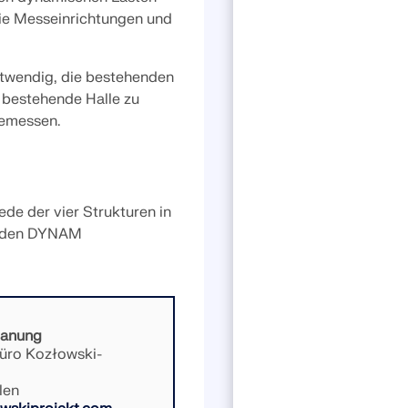
die Messeinrichtungen und
LASTZONEN PRÜFEN
otwendig, die bestehenden
 bestehende Halle zu
bemessen.
de der vier Strukturen in
in den DYNAM
lanung
üro Kozłowski-
len