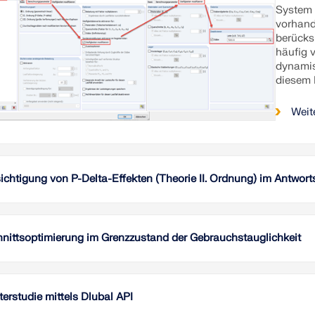
System 
vorhande
berücks
häufig 
dynamis
diesem 
Weit
ichtigung von P-Delta-Effekten (Theorie II. Ordnung) im Antwor
In RFEM
nach AS
Ermittl
nittsoptimierung im Grenzzustand der Gebrauchstauglichkeit
Raum. D
Steifig
In diese
berücks
Quersch
berechn
für den
erstudie mittels Dlubal API
RSTAB 9