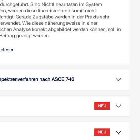
durchgeführt. Sind Nichtlinearitäten im System
n, werden diese linearisiert und somit nicht
ichtigt. Gerade Zugstäbe werden in der Praxis sehr
verwendet. Wie diese näherungsweise in einer
chen Analyse korrekt abgebildet werden können, soll in
Beitrag gezeigt werden.
erlesen
tspektrenverfahren nach ASCE 7-16
 besteht die Möglichkeit, ein Antwortspektrenverfahren
CE 7-16 durchzuführen. Diese Norm beschreibt die
ung der Erdbebenlasten für den US-amerikanischen
NEU
abei kann es vorkommen, dass man aufgrund der
keit der Gesamtstruktur den sogenannten P-Delta-Effekt
m Fachbeitrag lernen Sie, wie die
ichtigen muss, um die internen Schnittgrößen zu
nittsoptimierung innerhalb der Bemessungs-Add-Ons
en und eine Bemessung durchzuführen.
 Grenzzustand der Gebrauchstauglichkeit in RFEM 6 und
NEU
 funktioniert.