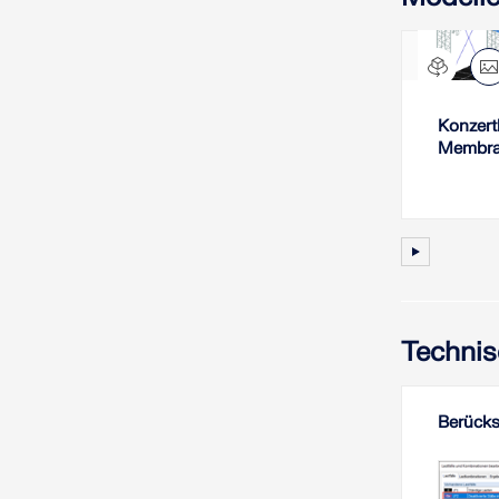
Konzer
Membra
Technis
Berücks