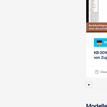
K
KB 0016
von Zug
dynami
Daue
Modelle