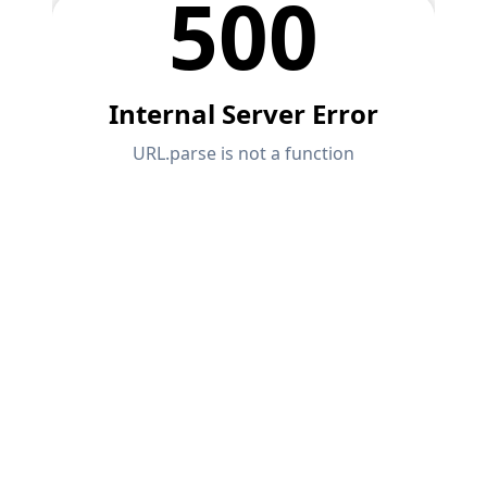
zur Seite.
SUPPORT ERHALTEN
OFFENE STELLEN ENTDECKEN
KOSTENLOSE LIZENZ ERHALTEN
RWIND 3
MIT DEM SUPPORT IN VERBINDUNG TRETEN
CFD-Software für digitale Windkanäle
Weitere Infos
Dlubal API
Ihr Tor zur parametrischen Modellierung und
Automatisierung
API entdecken