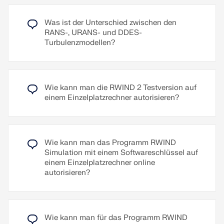
Strömungssimulation die Realität näher erfassen.
den Bereich nahe der Modelloberfläche mit einem
voluminösen Schichtnetz. Die Anzahl der Schichten
Weiterlesen
ist hier mit einem frei definierbaren Parameter
Was ist der Unterschied zwischen den
Weiterlesen
gesteuert.
RANS-, URANS- und DDES-
Turbulenzmodellen?
Diese feine Vernetzung im Bereich der
Modelloberfläche hilft, die Windgeschwindigkeit
nahe der Oberfläche realitätsnah abzubilden.
Wie kann man die RWIND 2 Testversion auf
Weiterlesen
einem Einzelplatzrechner autorisieren?
Wie kann man das Programm RWIND
Simulation mit einem Softwareschlüssel auf
einem Einzelplatzrechner online
autorisieren?
Wie kann man für das Programm RWIND