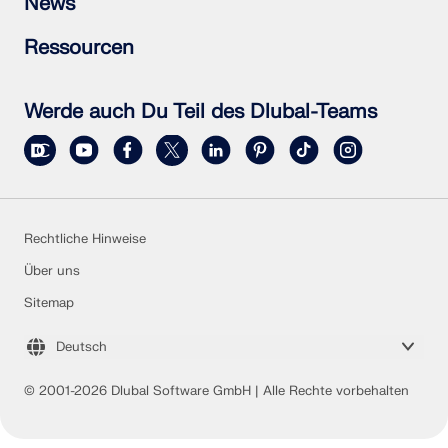
News
RWIND 3
Individuelle Frage stellen
Schneelastzonen, Windzonen und Erdbebenzonen
Newsletter abonnieren
Ressourcen
Vertriebsteam kontaktieren
Aktuelle Nachrichten
Veranstaltungsübersicht
Vollversion zum Testen herunterladen
Online-Schulungen
Kundenprojekt einreichen
Werde auch Du Teil des Dlubal-Teams
Kundenprojekte
Online-Handbücher
Rechtliche Hinweise
Über uns
Sitemap
Deutsch
© 2001-2026 Dlubal Software GmbH | Alle Rechte vorbehalten