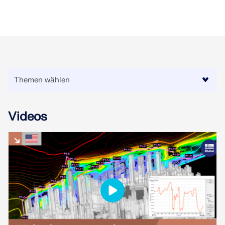
MEHR ERFAHREN
Videos
Geo-Zonen-Tool
Der Dlubal-Onlinedienst bietet Zonenkarten zur
schnellen Ermittlung von Schneelasten,
Windgeschwindigkeiten und seismischen Daten.