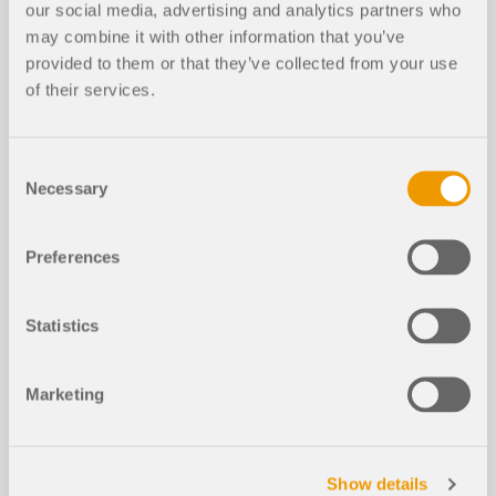
our social media, advertising and analytics partners who
Ausreißern werden kurz erörtert.
may combine it with other information that you’ve
Weiterlesen
provided to them or that they’ve collected from your use
of their services.
Validierung der Simulationsergebnis
Consent
se mit der in WTG-Merkblatt M3 defi
Necessary
Selection
nierten Hit-Rate-Methode
Preferences
Wie kann man einen für die Zulassu
ng von CFD-Analysen zuständigen I
Statistics
ngenieur davon überzeugen, diese b
ei der Bestimmung von Windlasten a
nzuwenden
Marketing
Vertrauen in CFD aufbauen: Validier
Show details
ung, Verifizierung und Kalibrierung f