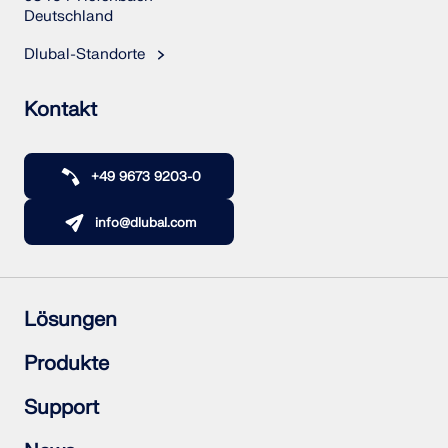
Deutschland
Dlubal-Standorte
Kontakt
+49 9673 9203-0
info@dlubal.com
Lösungen
Stahlbetonbau
Produkte
Stahlbau
Holzbau
RFEM 6
Support
Stahlanschlüsse
RSTAB 9
RSECTION 1
Häufig gestellte Fragen (FAQs)