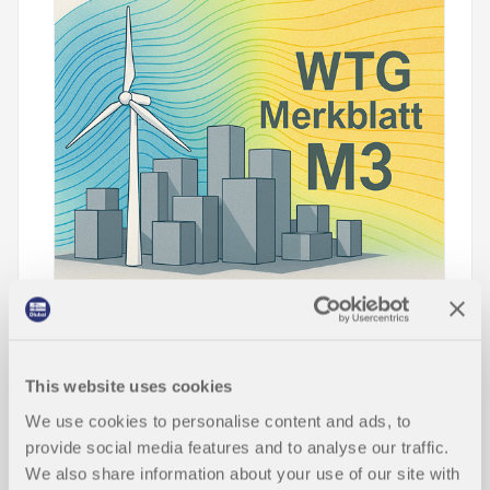
Dieser Beitrag stellt den normalisierten mittleren
2
quadratischen Fehler (𝑒
) als quantitatives
Validierungskriterium für den Vergleich von
This website uses cookies
simulierten und beobachteten Daten vor. Es werden
die Stärken der Metrik bei der Modellkalibrierung
We use cookies to personalise content and ads, to
und ihre Anwendbarkeit auf kleine Datensätze
provide social media features and to analyse our traffic.
hervorgehoben. Auch die Einschränkungen
We also share information about your use of our site with
aufgrund der Empfindlichkeit gegenüber