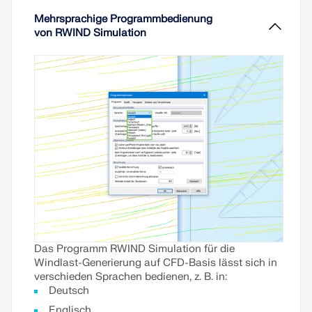
Vertrauen der Zulassungsverantwortlichen zu
Berechnungen mit experimentellen Daten zu
gewinnen.
vergleichen und Standards wie den Eurocode und
Mehrsprachige Programmbedienung
die ASCE 7 einzuhalten. Das Ziel besteht darin,
von RWIND Simulation
genaue und zuverlässige Windlastvorhersagen,
Weiterlesen
insbesondere für komplexe Bauwerke,
sicherzustellen, damit die Ergebnisse sicher in der
Tragwerksplanung verwendet werden können und
von den Regulierungsbehörden akzeptiert werden.
Weiterlesen
Das Programm RWIND Simulation für die
Windlast-Generierung auf CFD-Basis lässt sich in
verschieden Sprachen bedienen, z. B. in:
Deutsch
Englisch