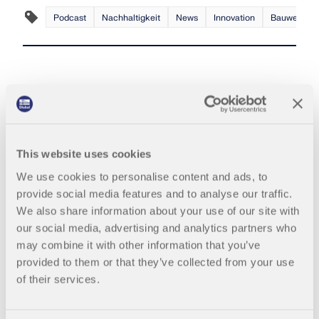
zur Seite.
SUPPORT ERHALTEN
Podcast
Nachhaltigkeit
News
Innovation
Bauwesen
OFFENE STELLEN ENTDECKEN
KOSTENLOSE LIZENZ ERHALTEN
RWIND 3
MIT DEM SUPPORT IN VERBINDUNG TRETEN
CFD-Software für digitale Windkanäle
Weitere Infos
This website uses cookies
Mia: KI-Assistentin
We use cookies to personalise content and ads, to
Dlubal API
provide social media features and to analyse our traffic.
We also share information about your use of our site with
our social media, advertising and analytics partners who
Ihr Tor zur parametrischen Modellierung und
may combine it with other information that you’ve
Automatisierung
provided to them or that they’ve collected from your use
of their services.
API entdecken