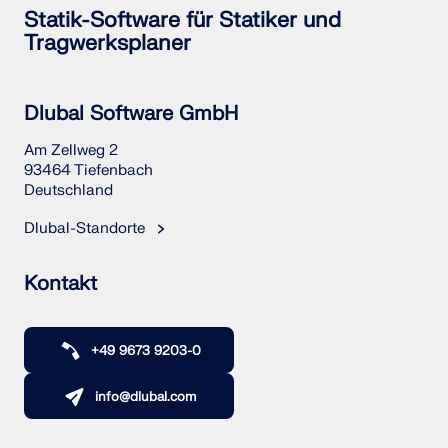
Statik-Software für Statiker und
LASTZONEN PRÜFEN
Tragwerksplaner
Dlubal Software GmbH
Am Zellweg 2
93464 Tiefenbach
Deutschland
Dlubal-Standorte
Kontakt
Überholte Produkte
+49 9673 9203-0
info@dlubal.com