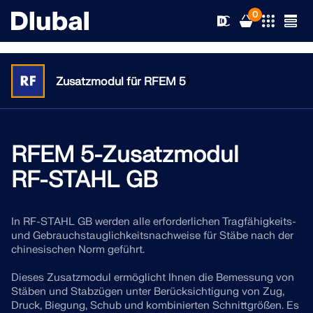
0
}
Zusatzmodul für RFEM 5
Lösungen
Produkte
RFEM 5-Zusatzmodul
Branchen
RF-STAHL GB
Support
Anwendungsbereiche
RFEM 6
In RF-STAHL GB werden alle erforderlichen Tragfähigkeits-
News
Normen
Support
und Gebrauchstauglichkeitsnachweise für Stäbe nach der
Die einzige FEA-Software, die Sie für Ihre Projekte
chinesischen Norm geführt.
brauchen
Ressourcen
Online-Dienste
Schulungen
Neuigkeiten
Dieses Zusatzmodul ermöglicht Ihnen die Bemessung von
Weitere Infos
Stäben und Stabzügen unter Berücksichtigung von Zug,
Bildung
Service
Schulungen
Vollversion herunterladen
Druck, Biegung, Schub und kombinierten Schnittgrößen. Es