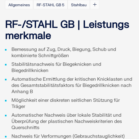
zur Seite.
Allgemeines
RF-STAHL GB 5
Stahlbau
SUPPORT ERHALTEN
OFFENE STELLEN ENTDECKEN
KOSTENLOSE LIZENZ ERHALTEN
RWIND 3
MIT DEM SUPPORT IN VERBINDUNG TRETEN
RF-/STAHL GB | Leistungs
merkmale
CFD-Software für digitale Windkanäle
Bemessung auf Zug, Druck, Biegung, Schub und
Weitere Infos
kombinierte Schnittgrößen
Stabilitätsnachweis für Biegeknicken und
Biegedrillknicken
Automatische Ermittlung der kritischen Knicklasten und
Dlubal API
des Gesamtstabilitätsfaktors für Biegedrillknicken nach
Anhang B
Möglichkeit einer diskreten seitlichen Stützung für
Ihr Tor zur parametrischen Modellierung und
Träger
Automatisierung
Automatischer Nachweis über lokale Stabilität und
Überprüfung der plastischen Nachweiskriterien des
API entdecken
Querschnitts
Nachweis für Verformungen (Gebrauchstauglichkeit)