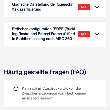
Grafische Darstellung der Querschni
NEU
ttsklassifizierung
Erdbebenkonfiguration "BRBF (Buckl
ing Restrained Braced Frames)" für d
NEU
ie Stahlbemessung nach AISC 360
Bemessung auf Zug, Druck, Biegung, Schub und
kombinierte Schnittgrößen
Häufig gestellte Fragen (FAQ)
Stabilitätsnachweis für Biegeknicken und
Biegedrillknicken
Automatische Ermittlung der kritischen
Die Querschnittsklasse lässt sich als grafische
Kann ich im Ausdruckprotokoll die
Knicklasten und des Gesamtstabilitätsfaktors
Ergebnisgröße anzeigen.
Zwischenergebnisse von Nachweisen
für Biegedrillknicken nach Anhang B
Dieses Feature ist für alle Bemessungsnormen der
ausgeben lassen?
Add-Ons Stahlbemessung und
Möglichkeit einer diskreten seitlichen Stützung
Aluminiumbemessung verfügbar.
für Träger