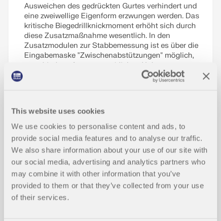
Ausweichen des gedrückten Gurtes verhindert und
eine zweiwellige Eigenform erzwungen werden. Das
kritische Biegedrillknickmoment erhöht sich durch
diese Zusatzmaßnahme wesentlich. In den
Zusatzmodulen zur Stabbemessung ist es über die
Eingabemaske "Zwischenabstützungen" möglich,
verschiedene Arten von seitlichen Halterungen an
einem Stab zu definieren.
Weiterlesen
This website uses cookies
We use cookies to personalise content and ads, to
provide social media features and to analyse our traffic.
Querschnittsoptimierung im Grenzzu
NEU
We also share information about your use of our site with
stand der Gebrauchstauglichkeit
our social media, advertising and analytics partners who
may combine it with other information that you’ve
provided to them or that they’ve collected from your use
Parameterstudie mittels Dlubal API
NEU
of their services.