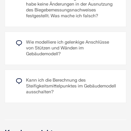
Querschnittsklassen können Sie diese auf einen
Lastfällen / Lastkombinationen /
habe keine Änderungen in der Ausnutzung
Blick im 3D-Modell übersichtlich anzeigen lassen.
Ergebniskombinationen
des Biegebemessungsnachweises
Das Öffnen der Nachweisdetails für einzelne
festgestellt. Was mache ich falsch?
Ergebnistabelle für Stabschlankheiten und
Nachweisstellen, um herauszufinden welche
maßgebenden Schnittgrößen
Querschnittsklasse vorliegt, erübrigt sich damit.
Stückliste mit Gewichts- und Volumenangaben
Weiterlesen
Nahtlose Integration in RFEM/RSTAB
Wie modelliere ich gelenkige Anschlüsse
von Stützen und Wänden im
Weiterlesen
Gebäudemodell?
Kann ich die Berechnung des
Steifigkeitsmittelpunktes im Gebäudemodell
ausschalten?