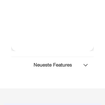
MEHR ERFAHREN
Neueste Features
Geo-Zonen-Tool
Der Dlubal-Onlinedienst bietet Zonenkarten zur
schnellen Ermittlung von Schneelasten,
Windgeschwindigkeiten und seismischen Daten.