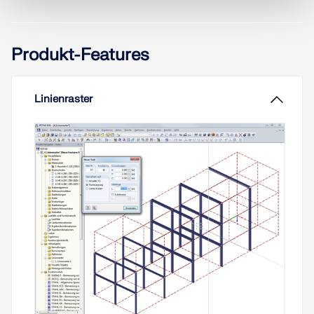
trifft im übertragenen Sinn auch auf die
Softwarebranche zu. Je besser ein Programm auf
eine Aufgabenstellung zugeschnitten ist, desto
Produkt-Features
effektiver lässt sich diese lösen. Die Vielzahl und
Komplexität der heutigen Problemstellungen -
speziell in der Tragwerksplanung - bedürfen
spezifisch zugeschnittener Lösungen.
Linienraster
Weiterlesen