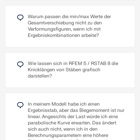
lassen sich als Serie drucken. Die Grafiken können
Russisch, Tschechisch, Polnisch, Ungarisch,
dabei aus verschiedenen zu definierenden
Slowakisch, Portugiesisch und Niederländisch.
Richtungen erzeugt werden. Beispielsweise ist es
Warum passen die min/max Werte der
möglich, mit einem Klick alle Schnittgrößen als
Weitere Sprachen können selbst angelegt werden.
Gesamtverschiebung nicht zu den
isometrische Ansicht zu drucken.
Verformungsfiguren, wenn ich mit
Zusatztexte lassen sich als RTF-Dateien
Ergebniskombinationen arbeite?
importieren. Die Seitennummerierung ist ebenfalls
Weiterlesen
konfigurierbar, sodass z. B. Präfixe genutzt werden
können. Zudem lässt sich das Protokoll in eine
RTF- oder PDF-Datei sowie in VCmaster
Wie lassen sich in RFEM 5 / RSTAB 8 die
exportieren.
Knicklängen von Stäben grafisch
darstellen?
Weiterlesen
In meinem Modell habe ich einen
Ergebnisstab, aber das Biegemoment ist nur
linear. Angesichts der Last würde ich eine
parabolische Kurve erwarten. Das ändert
sich auch nicht, wenn ich in den
Berechnungsparametern eine höhere