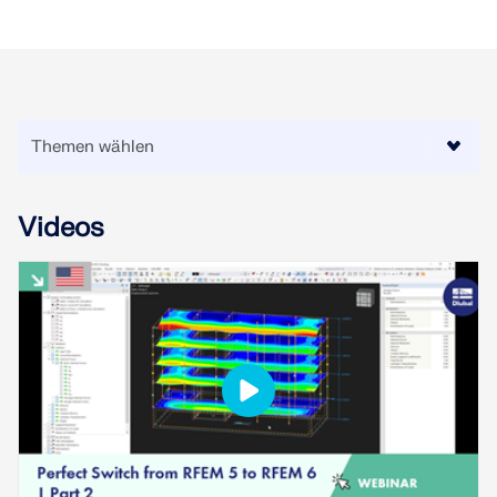
MEHR ERFAHREN
Videos
Geo-Zonen-Tool
Der Dlubal-Onlinedienst bietet Zonenkarten zur
schnellen Ermittlung von Schneelasten,
Windgeschwindigkeiten und seismischen Daten.