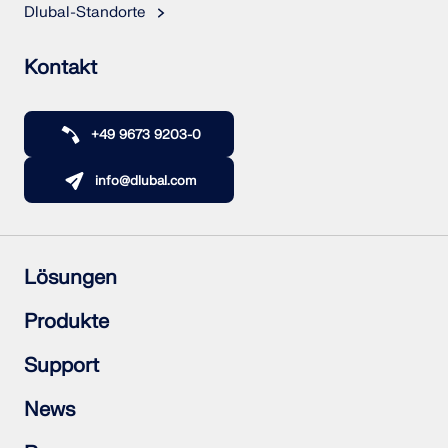
Dlubal-Standorte
Kontakt
+49 9673 9203-0
info@dlubal.com
Lösungen
Stahlbetonbau
Produkte
Stahlbau
Holzbau
RFEM 6
Support
Stahlanschlüsse
RSTAB 9
RSECTION 1
Häufig gestellte Fragen (FAQs)
News
RWIND 3
Individuelle Frage stellen
Schneelastzonen, Windzonen und Erdbebenzonen
Newsletter abonnieren