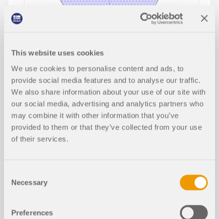
In diesem Artikel wird der Einfluss der
This website uses cookies
Biegesteifigkeit von Seilen auf deren Schnittgrößen
We use cookies to personalise content and ads, to
dargestellt und erläutert. Außerdem werden
Hinweise gegeben, wie sich dieser Einfluss
provide social media features and to analyse our traffic.
reduzieren lässt.
We also share information about your use of our site with
our social media, advertising and analytics partners who
Weiterlesen
may combine it with other information that you’ve
provided to them or that they’ve collected from your use
of their services.
Stabilitätsrichtlinien der CSA S16:19
und die Rolle des Anhangs O.2 in der
Consent
Tragwerksplanung
Necessary
Selection
Preferences
Berechnung von Holztafelwänden |