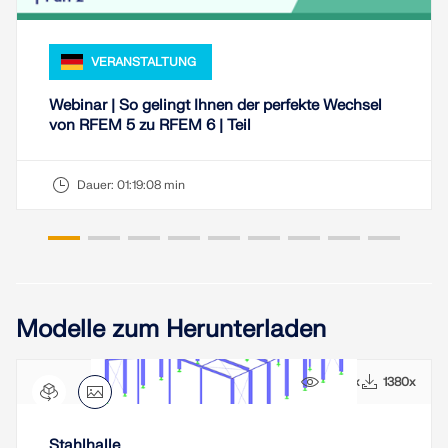
LASTZONEN PRÜFEN
VERANSTALTUNG
Webinar | So gelingt Ihnen der perfekte Wechsel
von RFEM 5 zu RFEM 6 | Teil
Dauer:
01:19:08 min
Überholte Produkte
Modelle zum Herunterladen
9463x
1380x
Stahlhalle