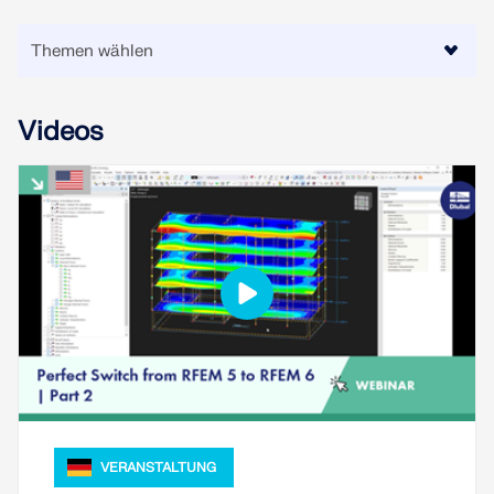
MEHR ERFAHREN
Videos
Geo-Zonen-Tool
Der Dlubal-Onlinedienst bietet Zonenkarten zur
schnellen Ermittlung von Schneelasten,
Windgeschwindigkeiten und seismischen Daten.
VERANSTALTUNG