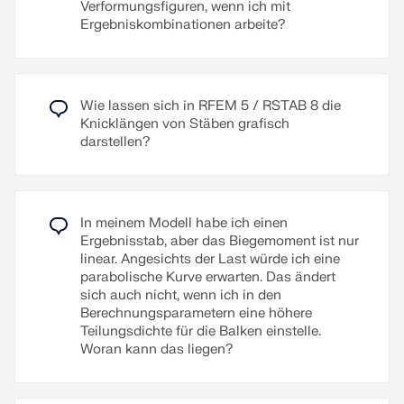
Verformungsfiguren, wenn ich mit
Zusatztexte lassen sich als RTF-Dateien
Ergebniskombinationen arbeite?
importieren. Die Seitennummerierung ist ebenfalls
Weiterlesen
konfigurierbar, sodass z. B. Präfixe genutzt werden
können. Zudem lässt sich das Protokoll in eine
RTF- oder PDF-Datei sowie in VCmaster
Wie lassen sich in RFEM 5 / RSTAB 8 die
exportieren.
Knicklängen von Stäben grafisch
darstellen?
Weiterlesen
In meinem Modell habe ich einen
Ergebnisstab, aber das Biegemoment ist nur
linear. Angesichts der Last würde ich eine
parabolische Kurve erwarten. Das ändert
sich auch nicht, wenn ich in den
Berechnungsparametern eine höhere
Teilungsdichte für die Balken einstelle.
Woran kann das liegen?