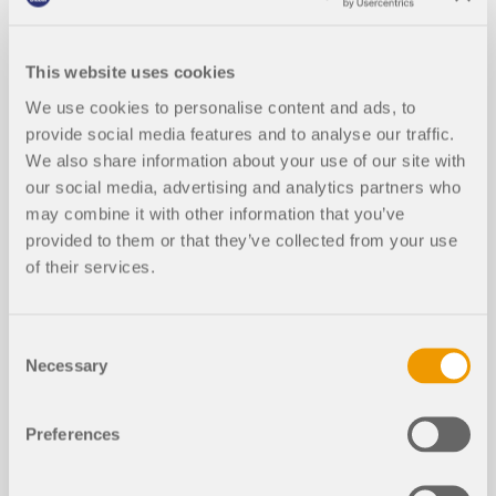
In diesem Artikel wird der Einfluss der
Biegesteifigkeit von Seilen auf deren Schnittgrößen
dargestellt und erläutert. Außerdem werden
This website uses cookies
Hinweise gegeben, wie sich dieser Einfluss
We use cookies to personalise content and ads, to
reduzieren lässt.
provide social media features and to analyse our traffic.
Weiterlesen
We also share information about your use of our site with
our social media, advertising and analytics partners who
may combine it with other information that you’ve
provided to them or that they’ve collected from your use
Stabilitätsrichtlinien der CSA S16:19
of their services.
und die Rolle des Anhangs O.2 in der
Tragwerksplanung
Consent
Necessary
Selection
Berechnung von Holztafelwänden |
2. Steifigkeit und Nachgiebigkeit ein
Preferences
er Wand