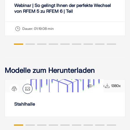
Webinar | So gelingt Ihnen der perfekte Wechsel
LASTZONEN PRÜFEN
von RFEM 5 zu RFEM 6 | Teil
Dauer:
01:19:08 min
Modelle zum Herunterladen
9463x
1380x
Überholte Produkte
Stahlhalle