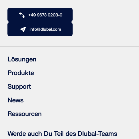
+49 9673 9203-0
info@dlubal.com
Lösungen
Stahlbetonbau
Produkte
Stahlbau
Holzbau
RFEM 6
Support
Stahlanschlüsse
RSTAB 9
RSECTION 1
Häufig gestellte Fragen (FAQs)
News
RWIND 3
Individuelle Frage stellen
Schneelastzonen, Windzonen und Erdbebenzonen
Newsletter abonnieren
Ressourcen
Vertriebsteam kontaktieren
Aktuelle Nachrichten
Veranstaltungsübersicht
Vollversion zum Testen herunterladen
Online-Schulungen
Kundenprojekt einreichen
Werde auch Du Teil des Dlubal-Teams
Kundenprojekte