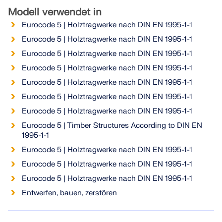
Werden Sie Teil eines weltweit führenden Anbieters
zur Seite.
Modell verwendet in
von Ingenieursoftware und bringen Sie Ihre Karriere
SUPPORT ERHALTEN
auf ein neues Niveau.
KOSTENLOSE LIZENZ ERHALTEN
Eurocode 5 | Holztragwerke nach DIN EN 1995-1-1
RWIND 3
MIT DEM SUPPORT IN VERBINDUNG TRETEN
Eurocode 5 | Holztragwerke nach DIN EN 1995-1-1
OFFENE STELLEN ENTDECKEN
Eurocode 5 | Holztragwerke nach DIN EN 1995-1-1
CFD-Software für digitale Windkanäle
Eurocode 5 | Holztragwerke nach DIN EN 1995-1-1
Weitere Infos
Eurocode 5 | Holztragwerke nach DIN EN 1995-1-1
Eurocode 5 | Holztragwerke nach DIN EN 1995-1-1
Eurocode 5 | Holztragwerke nach DIN EN 1995-1-1
Eurocode 5 | Timber Structures According to DIN EN
Dlubal API
1995-1-1
Eurocode 5 | Holztragwerke nach DIN EN 1995-1-1
Eurocode 5 | Holztragwerke nach DIN EN 1995-1-1
Ihr Tor zur parametrischen Modellierung und
Automatisierung
Eurocode 5 | Holztragwerke nach DIN EN 1995-1-1
Entwerfen, bauen, zerstören
API entdecken