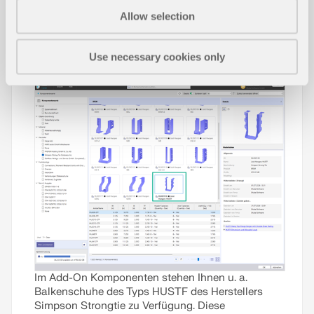
Produkt-Features
kritischen Biegespannung σ
für das Kippen
crit
eines Biegeträgers erläutert. In folgendem Beitrag
Allow selection
soll an Beispielen die analytische Lösung mit dem
Ergebnis aus der Eigenwertanalyse verifiziert
Komponentenserie "HUSTF (Simpso
NEU
werden.
Use necessary cookies only
n Strongtie)"
Weiterlesen
Im Add-On Komponenten stehen Ihnen u. a.
Balkenschuhe des Typs HUSTF des Herstellers
Simpson Strongtie zu Verfügung. Diese