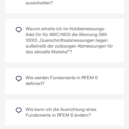
ausschalten?
Ergebnisverläufen betrachtet werden.
angeschlossenen Stäbe zu berücksichtigen oder
Zum Erklärvideo
nicht. Es werden nur die Komponenten der
Schnittgrößen berücksichtigt, welche 'Druck
rechtwinklig zur Faserrichtung' erzeugen.
Weiterlesen
Zum Erklärvideo
Warum erhalte ich im Holzbemessungs-
Add-On für AWC/NDS die Warnung (WA
1000) „Querschnittsabmessungen liegen
Weiterlesen
außerhalb der zulässigen Abmessungen für
das aktuelle Material“?
Wie werden Fundamente in RFEM 6
definiert?
Wie kann ich die Ausrichtung eines
Fundaments in RFEM 6 ändern?